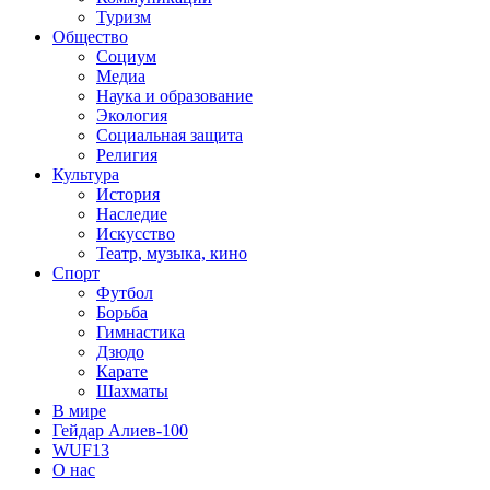
Туризм
Общество
Социум
Медиа
Наука и образование
Экология
Социальная защита
Религия
Культура
История
Наследие
Искусство
Театр, музыка, кино
Спорт
Футбол
Борьба
Гимнастика
Дзюдо
Карате
Шахматы
В мире
Гейдар Алиев-100
WUF13
О нас