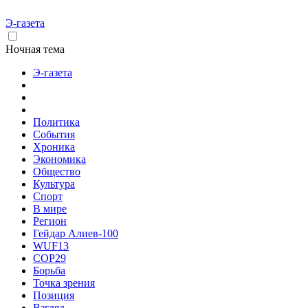
Э-газета
Ночная тема
Э-газета
Политика
События
Хроника
Экономика
Общество
Культура
Спорт
В мире
Регион
Гейдар Алиев-100
WUF13
COP29
Борьба
Точка зрения
Позиция
Взгляд