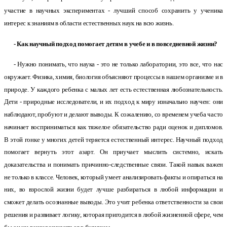
участие в научных экспериментах - лучший способ сохранить у ученика
интерес к знаниям в области естественных наук на всю жизнь.
- Как научный подход помогает детям в учебе и в повседневной жизни?
- Нужно понимать, что наука - это не только лаборатории, это все, что нас
окружает. Физика, химия, биология объясняют процессы в нашем организме и в
природе. У каждого ребенка с малых лет есть естественная любознательность.
Дети - природные исследователи, и их подход к миру изначально научен: они
наблюдают, пробуют и делают выводы. К сожалению, со временем учеба часто
начинает восприниматься как тяжелое обязательство ради оценок и дипломов.
В этой гонке у многих детей теряется естественный интерес. Научный подход
помогает вернуть этот азарт. Он приучает мыслить системно, искать
доказательства и понимать причинно-следственные связи. Такой навык важен
не только в классе. Человек, который умеет анализировать факты и опираться на
них, во взрослой жизни будет лучше разбираться в любой информации и
сможет делать осознанные выводы. Это учит ребенка ответственности за свои
решения и развивает логику, которая пригодится в любой жизненной сфере, чем