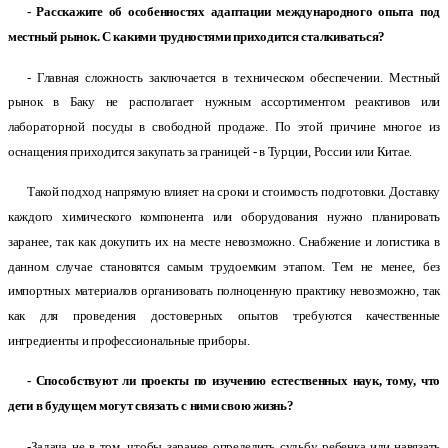
- Расскажите об особенностях адаптации международного опыта под
местный рынок. С какими трудностями приходится сталкиваться?
- Главная сложность заключается в техническом обеспечении. Местный
рынок в Баку не располагает нужным ассортиментом реактивов или
лабораторной посуды в свободной продаже. По этой причине многое из
оснащения приходится закупать за границей - в Турции, России или Китае.
Такой подход напрямую влияет на сроки и стоимость подготовки. Доставку
каждого химического компонента или оборудования нужно планировать
заранее, так как докупить их на месте невозможно. Снабжение и логистика в
данном случае становятся самым трудоемким этапом. Тем не менее, без
импортных материалов организовать полноценную практику невозможно, так
как для проведения достоверных опытов требуются качественные
ингредиенты и профессиональные приборы.
- Способствуют ли проекты по изучению естественных наук, тому, что
дети в будущем могут связать с ними свою жизнь?
-Задача не в том, чтобы заранее определить судьбу ребенка или навязать