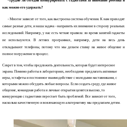
-Трудно ли сегодня конкурировать с гаджетами за внимание ребенка и
как можно его удержать?
- Многое зависит от того, как выстроена система обучения. К нам приходят
самые разные дети, и наша задача - направить их внимание в сторону реальных
исследований. Например, у нас есть четкие правила: во время занятий гаджеты
не используются. В летних программах, например, дети на весь день
откладывают телефоны, потому что мы делаем ставку на живое общение и
полное погружение в процесс.
Секрет в том, чтобы предложить деятельность, которая будет интереснее
экрана. Помимо работы в лабораториях, необходимо предлагать активные
игры, эстафеты и постоянное взаимодействие с молодыми наставниками, с
которыми можно обсудить любые вопросы. Если создать среду, где живое
общение, командная работа и личные открытия ценятся высоко, то
конкуренция с гаджетами перестает быть проблемой. Все зависит от того,
насколько качественную и вовлекающую альтернативу мы предлагаем детям.