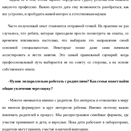
какую-то профессию. Важно просто дать ему возможность разобраться, как
все устроено, и пробудить живой интерес к естественным наукам.
Часто полученный опыт становится отправной точкой. На практике не раз
случалось, что ребята, которые приходили просто посмотреть на опыты, со
временем втягивались настолько, что выбирали это направление своей
основной специальностью. Некоторые позже даже сами начинали
ассистировать и вести занятия. Это самый правильный сценарий: когда
профессиональный путь выбирается не по совету со стороны, а на основе
собственного опыта.
- Нужно ли параллельно работать с родителями? Как семья может найти
общие увлечения через науку?
- Многое начинается именно с родителя. Его интересы и отношение к миру
во многом формируют и круг интересов ребенка. Именно поэтому важно
вовлекать родителей в процесс. Мы распространяем семейные форматы, где
участие принимают и дети, и взрослые. Пока дети работают в лабораториях,
родители могут принять участие в научной викторине.