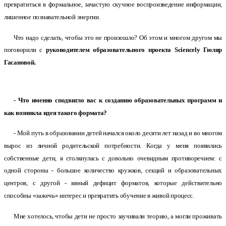
превратиться в формальное, зачастую скучное воспроизведение информации,
лишенное познавательной энергии.
Что надо сделать, чтобы это не произошло? Об этом и многом другом мы
поговорили с
руководителем образовательного проекта Sciencely Гюляр
Гасановой.
- Что именно сподвигло вас к созданию образовательных программ и
как возникла идея такого формата?
- Мой путь в образовании детей начался около десяти лет назад и во многом
вырос из личной родительской потребности. Когда у меня появились
собственные дети, я столкнулась с довольно очевидным противоречием: с
одной стороны - большое количество кружков, секций и образовательных
центров, с другой - явный дефицит форматов, которые действительно
способны «зажечь» интерес и превратить обучение в живой процесс.
Мне хотелось, чтобы дети не просто заучивали теорию, а могли проживать