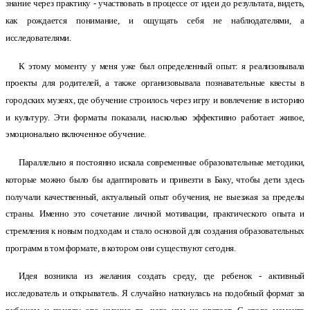
знание через практику - участвовать в процессе от идеи до результата, видеть,
как рождается понимание, и ощущать себя не наблюдателями, а
исследователями.
К этому моменту у меня уже был определенный опыт: я реализовывала
проекты для родителей, а также организовывала познавательные квесты в
городских музеях, где обучение строилось через игру и вовлечение в историю
и культуру. Эти форматы показали, насколько эффективно работает живое,
эмоционально включенное обучение.
Параллельно я постоянно искала современные образовательные методики,
которые можно было бы адаптировать и привезти в Баку, чтобы дети здесь
получали качественный, актуальный опыт обучения, не выезжая за пределы
страны. Именно это сочетание личной мотивации, практического опыта и
стремления к новым подходам и стало основой для создания образовательных
программ в том формате, в котором они существуют сегодня.
Идея возникла из желания создать среду, где ребенок - активный
исследователь и открыватель. Я случайно наткнулась на подобный формат за