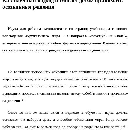
Как научный подход помогает детям принимать
осознанные решения
Н
аука для ребенка начинается не со страниц учебника, а с живого
наблюдения окружающего мира - с вопросов «почему?» и «как?»,
которые возникают раньше любых формул и определений. Именно в этом
естественном любопытстве рождается будущий исследователь.
Но возникает вопрос: как сохранить этот первичный исследовательский
азарт и не дать ему угаснуть под давлением готовых ответов? И главное - как
научить ребенка не просто запоминать факты, а видеть внутреннюю логику
природных процессов, связывать явления между собой и мыслить причинно-
следственно?
Ответ во многом заключается в подходе к обучению: наука должна
оставаться не набором догм, а способом объяснения мира. Тогда каждое
наблюдение - от смены времен года до поведения воды, света или растений -