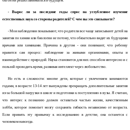
бы он ни решил заниматься в будущем.
- Вырос ли за последние годы спрос на углубленное изучение
естественных наук со стороны родителей? С чем вы это связываете?
- Мои наблюдения показывают, что родители все чаще записывают детей на
занятия по химии или биологии не потому, что обязательно видят их будущими
врачами или химиками. Причина в другом - они понимают, что ребенку
нравится сам процесс: наблюдение за живыми организмами, опыты и
взаимодействие с природой. Наука становится для них способом интересно и с
пользой проводить время, развивая интеллект через любопытство.
Но есть и сложности: многие дети, которые с увлечением занимаются
годами, в возрасте 13-14 лет вынуждены прекращать дополнительные занятия
из-за большой нагрузки в школе и подготовки к поступлению в вузы. Я считаю,
что интерес к познанию должен оставаться частью жизни, качественным
хобби, которое помогает мозгу сохранять гибкость независимо от возраста.
Если привить эту привычку к исследованию в детстве, она останется с
человеком навсегда.