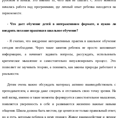
рубежом и поняла: это именно то, чего нам не хватает. С этого момента
началась работа над программами, где личный опыт ребенка находится на
первом месте.
- Что дает обучение детей в интерактивном формате, и нужно ли
внедрять похожие практики в школьное обучение?
- Я считаю, что внедрение интерактивных практик в школьное обучение
сегодня необходимо. Через такие занятия ребенок не просто запоминает
информацию, а начинает задавать вопросы, рассуждать, использовать
критическое мышление и самостоятельно визуализировать процесс. Это
позволяет не заучивать теорию, а понимать, как законы природы работают в
реальности.
Детям очень важно обсуждать материал, активно взаимодействовать с
преподавателем, а иногда даже спорить и отстаивать свою точку зрения. На
мой взгляд, именно в такие моменты формируется самостоятельное мышление,
появляется уверенность в себе и развиваются жизненно важные навыки
общения. Школа должна быть местом, где ценится не только правильный ответ,
но и путь, которым ребенок к нему пришел. Живое взаимодействие и личное