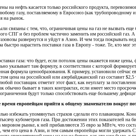
ны на нефть касается только российского продукта, перевозимог
к любому газу, поставляемому в Евросоюз (как трубопроводному 
ия на рынок.
 связаны с тем, что, ограничивая цены на газ не вызвать еще б
ого СПГ и без проблем частично заменить им российский газ. А 
газовозы развернутся и уйдут в Азию. И чем тогда покрывать нед
 быстро нарастить поставки газа в Европу - тоже. Те, кто мог э
ставки газа: что будет, если потолок цены окажется ниже цены
ьно указывает там формулу, в соответствии с которой формирует
анная формула ценообразования. К примеру, установили сейчас е
ктом цена на российский или азербайджанский газ составит $2,5 т
 любой поставщик отметит этот факт, как неуплату за поставленн
 как обычно бывает в таких контрактах, если имеет место просроч
ограничения будут только способствовать еще большему дефицит
гое время европейцам прийти к общему знаменателю вокруг п
целью избежать упомянутых страхов сделали его плавающим. Конеч
тысячу кубометров газа. При достижении этих показателей на б
 мировом рынке, к ней прибавляются 35 евро за МВт/ч, что соста
, чем его цена в Азии, и тем самым европейцы могли удержать С
ста спекулятивной цены на газ на бирже, как это уже было, к п