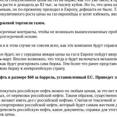
расти и доходила до $3 тыс. за тысячу кубов. Но то, что цена на
ынкам, он по-прежнему приходил в Европу, дефицита не было. Т
ого спекулятивного роста цены на газ европейцы и хотят изб
иржевой торговли газом.
госрочные контракты, чтобы не возникало вышеизложенных пробл
долгосрочной основе.
и в этом случае не совсем ясно, как эти компании будут справл
е будет, но с середины января цены на газ в Европе пойдут ввер
март. Вполне возможно, что тогда и будет включаться механизм 
как будет реагировать сама биржа. Тем более что ранее предста
 свою биржу в неевропейскую страну.
ефть в размере $60 за баррель, установленный ЕС. Приведет л
а покупать российскую нефть можно по любым ценам, за это нет
ых, от перевозки российской нефти. Таким образом, существенно
лают иметь дел с российской нефтью. Считая ее токсичной и же
нспортировки российской нефти, который будет самым жестким д
перевозить российскую нефть, какие документы, справки для этог
лок цены.