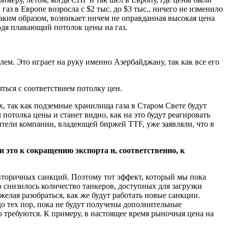
 газ в Европе возросла с $2 тыс. до $3 тыс., ничего не изменило
аким образом, возникает ничем не оправданная высокая цена
ежать, вводя плавающий потолок цены на газ.
ем. Это играет на руку именно Азербайджану, так как все его
яться с соответствием потолку цен.
х, так как подземные хранилища газа в Старом Свете будут
потолка цены и станет видно, как на это будут реагировать
вители компании, владеющей биржей TTF, уже заявляли, что в
и это к сокращению экспорта и, соответственно, к
 вторичных санкций. Поэтому тот эффект, который мы пока
 снизилось количество танкеров, доступных для загрузки
лая разобраться, как же будут работать новые санкции.
о тех пор, пока не будут получены дополнительные
о требуются. К примеру, в настоящее время рыночная цена на