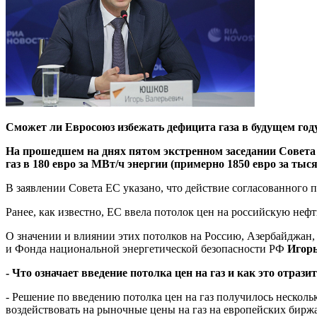
Сможет ли Евросоюз избежать дефицита газа в будущем год
На прошедшем на днях пятом экстренном заседании Совета 
газ в 180 евро за МВт/ч энергии (примерно 1850 евро за ты
В заявлении Совета ЕС указано, что действие согласованного 
Ранее, как известно, ЕС ввела потолок цен на российскую не
О значении и влиянии этих потолков на Россию, Азербайджан
и Фонда национальной энергетической безопасности РФ
Игор
- Что означает введение потолка цен на газ и как это отраз
- Решение по введению потолка цен на газ получилось несколь
воздействовать на рыночные цены на газ на европейских бирж