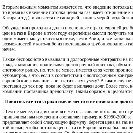
Вторым важным моментом является то, что введение потолка це
то время как введение потолка цены на газ имеет отношение 
Катара и т.д.), и является не санкцией, а лишь мерой воздейств
Обсуждения проходили долго и основные страхи европейцев были
цен на газ в Европе в этом году европейцы смогли получить мн
один момент могут оказаться ниже, чем в Азии, и все танкеры-
возможностей у кого-либо из поставщиков трубопроводного газа
нечем.
Также беспокойство вызывали и долгосрочные контракты на по
каждая компания, подписывая долгосрочный контракт, обязател
спотовому рынку, но, тем не менее, имеется своя четко пропис
кубометров, а что, если в соответствии с долгосрочным контра
европейские компании - не платить эту сумму? В таком случае
поставки до тех пор, пока не будет выплачен долг. Более того,
компании-поставщика предоплату. Таким образом, в целом эти 
- Понятно, все эти страхи имели место и не позволяли дол
- Тем не менее, на днях они все же согласовали потолок, но с 
привычном нам измерении составляет примерно $1950-2000 за 
представляет собой следующую формулу: берется цена на газ на
той целью, чтобы потолок цен на газ в Европе всегда был выше
в прямом смысле этого слова. Он будет служить сдерживанию ро