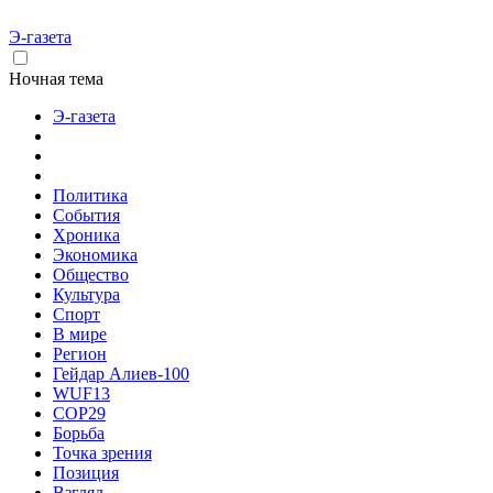
Э-газета
Ночная тема
Э-газета
Политика
События
Хроника
Экономика
Общество
Культура
Спорт
В мире
Регион
Гейдар Алиев-100
WUF13
COP29
Борьба
Точка зрения
Позиция
Взгляд