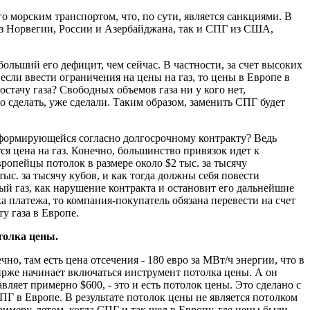
о морским транспортом, что, по сути, является санкциями. В
из Норвегии, России и Азербайджана, так и СПГ из США,
ольший его дефицит, чем сейчас. В частности, за счет высоких
если ввести ограничения на цены на газ, то цены в Европе в
остачу газа? Свободных объемов газа ни у кого нет,
то сделать, уже сделали. Таким образом, заменить СПГ будет
, формирующейся согласно долгосрочному контракту? Ведь
ся цена на газ. Конечно, большинство привязок идет к
вропейцы потолок в размере около $2 тыс. за тысячу
ыс. за тысячу кубов, и как тогда должны себя повести
ый газ, как нарушение контракта и остановит его дальнейшие
ка платежа, то компания-покупатель обязана перевести на счет
у газа в Европе.
отолка цены.
но, там есть цена отсечения - 180 евро за МВт/ч энергии, что в
ирже начинает включаться инструмент потолка цены. А он
вляет примерно $600, - это и есть потолок цены. Это сделано с
ПГ в Европе. В результате потолок цены не является потолком
римеру, летом, когда СПГ и так шел в Европу, где цены были