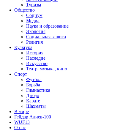
Туризм
Общество
Социум
Медиа
Наука и образование
Экология
Социальная защита
Религия
Культура
История
Наследие
Искусство
Театр, музыка, кино
Спорт
Футбол
Борьба
Гимнастика
Дзюдо
Карате
Шахматы
В мире
Гейдар Алиев-100
WUF13
О нас