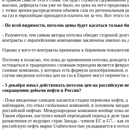
высоки, дефицита газа уже не было, но цена на него продолжала 
с точки зрения распределения объемов газа по региональным р
на газ и европейцам приходится платить ни за что. Вот эт
- По всей видимости, потолок цены будет касаться только б
- Разумеется, тем самым авторы потолка обходят стороной дол
контракты с европейскими компаниями заключены именно на 
Однако у кого-то контракты привязаны к биржевым показателям 
Поэтому я полагаю, что пока до применения потолка доходить н
истощаться и традиционно сложным периодом является февраль-
газовые компании, у которых есть формула ценообразования, и 
случае введения потолка цен на газ в Европе могут перенести
- 5 декабря начал действовать потолок цен на российскую н
сокращению добычи нефти в России?
- Пока введенные санкции касаются стадии перевозки нефти, 
наблюдаем, это отказ глобальных компаний, в основном западн
российской нефтью. Международные компании вообще пока не же
Таким образом, наступил некий переходный период в деле тра
разъяснения от ведущих стран Запада - членов ЕС и G7, - как 
российскую нефть марки Uralsполностью укладывается в пото