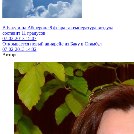
В Баку и на Абшероне 8 февраля температура воздуха
составит 11 градусов
07-02-2013
15:07
Открывается новый авиарейс из Баку в Стамбул
07-02-2013
14:32
Авторы