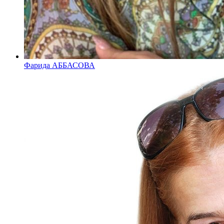
Фарида АББАСОВА