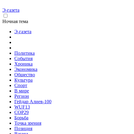
Э-газета
Ночная тема
Э-газета
Политика
События
Хроника
Экономика
Общество
Культура
Спорт
В мире
Регион
Гейдар Алиев-100
WUF13
COP29
Борьба
Точка зрения
Позиция
Взгляд