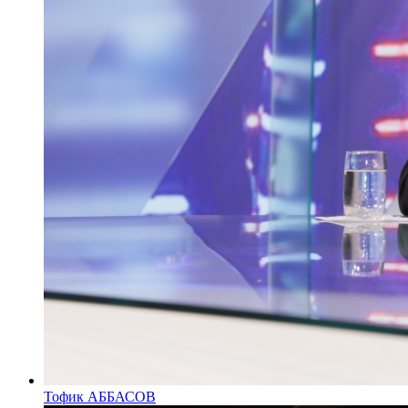
Тофик АББАСОВ