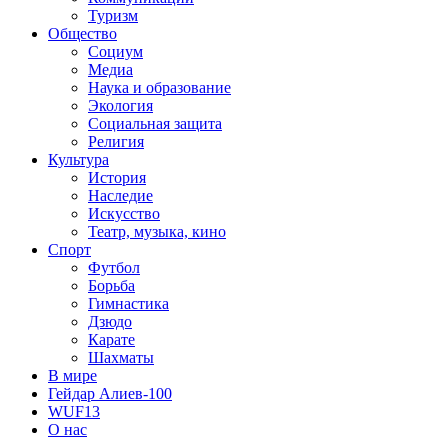
Туризм
Общество
Социум
Медиа
Наука и образование
Экология
Социальная защита
Религия
Культура
История
Наследие
Искусство
Театр, музыка, кино
Спорт
Футбол
Борьба
Гимнастика
Дзюдо
Карате
Шахматы
В мире
Гейдар Алиев-100
WUF13
О нас