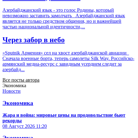
Азербайджанский язык - это голос Родины, который
невозможно заставить замолчать Азербайджанский язык
является не только средством общения, но и важнейшей
частью национальной идентичности,...
Через забор в небо
«Sputnik Армения» сел на хвост азербайджанской авиации
Сначала военные борта, теперь самолеты Silk Way. Российско-
армянский медиа-ресурс с завидным усердием следит за
азербайд...
Все посты автора
Экономика
Новости
Экономика
Жара и война: мировые цены на продовольствие бьют
рекорды
08 Август 2026
11:20
Экономика