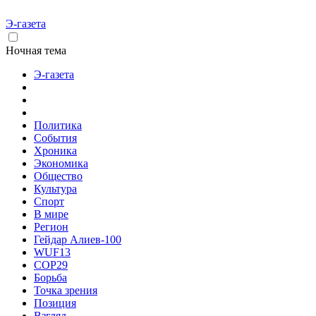
Э-газета
Ночная тема
Э-газета
Политика
События
Хроника
Экономика
Общество
Культура
Спорт
В мире
Регион
Гейдар Алиев-100
WUF13
COP29
Борьба
Точка зрения
Позиция
Взгляд