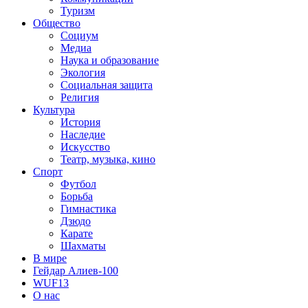
Туризм
Общество
Социум
Медиа
Наука и образование
Экология
Социальная защита
Религия
Культура
История
Наследие
Искусство
Театр, музыка, кино
Спорт
Футбол
Борьба
Гимнастика
Дзюдо
Карате
Шахматы
В мире
Гейдар Алиев-100
WUF13
О нас