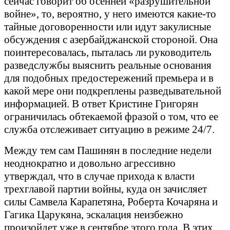
сейчас говорит об осенней «разрушительной
войне», то, вероятно, у него имеются какие-то
тайные договоренности или идут закулисные
обсуждения с азербайджанской стороной. Она
поинтересовалась, пыталась ли руководитель
разведслужбы выяснить реальные основания
для подобных предостережений премьера и в
какой мере они подкреплены разведывательной
информацией. В ответ Кристине Григорян
ограничилась обтекаемой фразой о том, что ее
служба отслеживает ситуацию в режиме 24/7.
Между тем сам Пашинян в последние недели
неоднократно и довольно агрессивно
утверждал, что в случае прихода к власти
трехглавой партии войны, куда он зачисляет
силы Самвела Карапетяна, Роберта Кочаряна и
Гагика Царукяна, эскалация неизбежно
произойдет уже в сентябре этого года. В этих