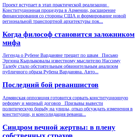
Проект вступает в этап практической реализации
Конституционная процедура в Армении, расширение
финансирования со стороны США и формирование новой
региональной транспортной архитектуры пок...
Когда философ становится заложником
мифа
Легенда о Рубене Варданяне трещит по швам Письмо
Эргюна Кырлыковалы известному мыслителю Нассиму
Талебу стало обстоятельным обвинительным анализом
публичного образа Рубена Варданяна. Авто...
Последний бой реваншистов
Армянская оппозиция готовится сорвать конституционную
реформу и мирный договор Призывы вывести
политическую борьбу на улицы, отказ обсуждать изменения в
конституции, и консолидация реванш...
Синдром вечной жертвы: в плену
собственных страхов