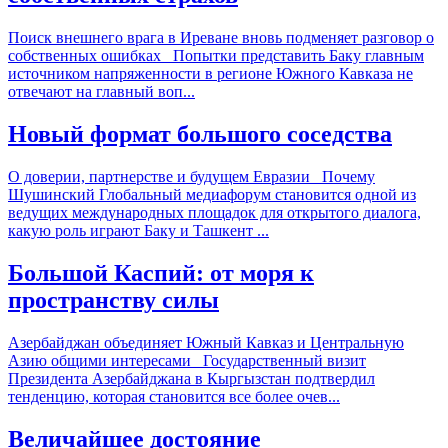
Поиск внешнего врага в Иреване вновь подменяет разговор о
собственных ошибках Попытки представить Баку главным
источником напряженности в регионе Южного Кавказа не
отвечают на главный воп...
Новый формат большого соседства
О доверии, партнерстве и будущем Евразии Почему
Шушинский Глобальный медиафорум становится одной из
ведущих международных площадок для открытого диалога,
какую роль играют Баку и Ташкент ...
Большой Каспий: от моря к
пространству силы
Азербайджан объединяет Южный Кавказ и Центральную
Азию общими интересами Государственный визит
Президента Азербайджана в Кыргызстан подтвердил
тенденцию, которая становится все более очев...
Величайшее достояние