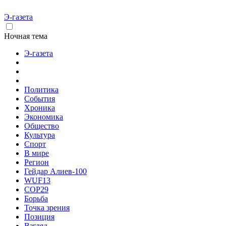
Э-газета
Ночная тема
Э-газета
Политика
События
Хроника
Экономика
Общество
Культура
Спорт
В мире
Регион
Гейдар Алиев-100
WUF13
COP29
Борьба
Точка зрения
Позиция
Взгляд