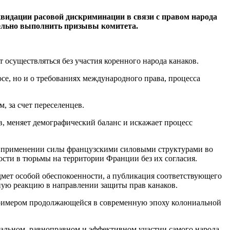
идации расовой дискриминации в связи с правом народа
тельно выполнить призывы комитета.
осуществляться без участия коренного народа канаков.
се, но и о требованиях международного права, процесса
 за счет переселенцев.
в, меняет демографический баланс и искажает процесс
м применении силы французскими силовыми структурами во
ости в тюрьмы на территории Франции без их согласия.
мет особой обеспокоенности, а публикация соответствующего
ную реакцию в направлении защиты прав канаков.
 примером продолжающейся в современную эпоху колониальной
еальном, равноправном и эффективном участии самого народа