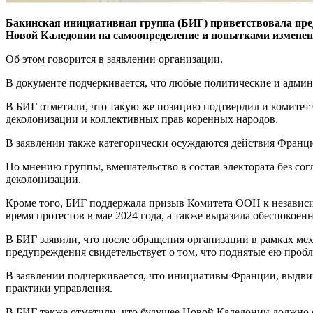
Бакинская инициативная группа (БИГ) приветствовала пре
Новой Каледонии на самоопределение и попытками изменен
Об этом говорится в заявлении организации.
В документе подчеркивается, что любые политические и админ
В БИГ отметили, что такую же позицию подтвердил и комитет О
деколонизации и коллективных прав коренных народов.
В заявлении также категорически осуждаются действия Франци
По мнению группы, вмешательство в состав электората без со
деколонизации.
Кроме того, БИГ поддержала призыв Комитета ООН к независ
время протестов в мае 2024 года, а также выразила обеспокое
В БИГ заявили, что после обращения организации в рамках ме
предупреждения свидетельствует о том, что поднятые ею про
В заявлении подчеркивается, что инициативы Франции, выдви
практики управления.
В БИГ также отметили, что будущее Новой Каледонии должно о