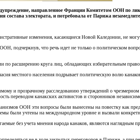
дупреждение, направленное Франции Комитетом ООН по ликв
ия состава электората, и потребовала от Парижа незамедли
истративные изменения, касающиеся Новой Каледонии, не могут 
ОН, подчеркнув, что речь идет не только о политическом вопро
и по расширению круга лиц, обладающих избирательным правом,
гласия местного населения подрывает политическую волю канако
имому и прозрачному расследованию утверждений о чрезмерно
нность переводом канакских активистов и сторонников независим
ханизмов ООН эти вопросы были вынесены на повестку как пред
блемы были учтены на международном уровне и вызвали конкрет
гаемые без учета мнения народа канаков, являются наглядным
пределяться не в ходе закрытых переговоров в Париже, а при р