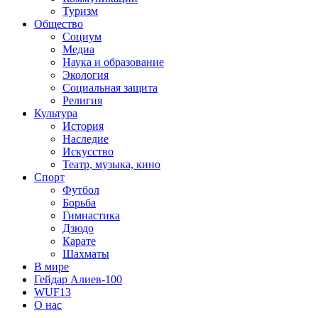
Туризм
Общество
Социум
Медиа
Наука и образование
Экология
Социальная защита
Религия
Культура
История
Наследие
Искусство
Театр, музыка, кино
Спорт
Футбол
Борьба
Гимнастика
Дзюдо
Карате
Шахматы
В мире
Гейдар Алиев-100
WUF13
О нас