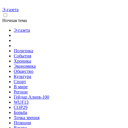
Э-газета
Ночная тема
Э-газета
Политика
События
Хроника
Экономика
Общество
Культура
Спорт
В мире
Регион
Гейдар Алиев-100
WUF13
COP29
Борьба
Точка зрения
Позиция
Взгляд