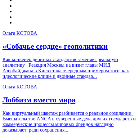
Ольга КОТОВА
«Собачье сердце» геополитики
Как конвейер двойных стандартов заменяет реальную
аналитику Реакция Москвы на визит главы МИД
Азербайджана в Киев стала очередным примером того, как
идеологические клише и двойные стандар...
Ольга КОТОВА
Лоббизм вместо мира
Как виртуальный шантаж разбивается о реальное созидание
Вмешательство ANCA в суверенные дела других государств и
коммерческие процессы мировых брендов наглядно
доказывает: ради сохранения...