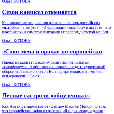
Ольга КОТОВА
Сезон каникул отменяется
Как июльские откровения раскололи лагерь российских
«ястребов» в августе «Информационные бои» в августе - это
классический симптом выгорания пропагандистской машин...
Ольга КОТОВА
«Союз меча и орала» по-европейски
Париж предлагает Берлину скинуться на ядерный
«парабеллум» Амбициозная попытка создать суверенный
оборонный альянс внутри ЕС подозрительно напоминает
бендеровский «Союз ...
Ольга КОТОВА
Летние гастроли «обнуленных»
Как Артак Бегларян возил «факты» Марине Мезюр О том,
что европейский забор из резолюций и деклараций давно