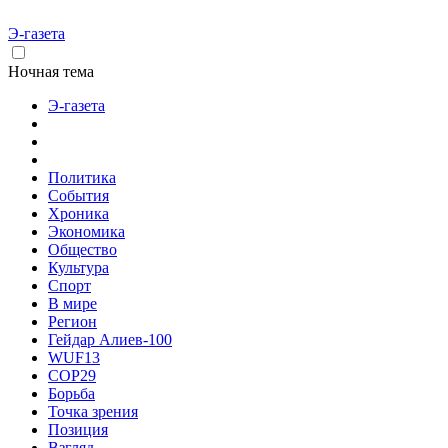
Э-газета
Ночная тема
Э-газета
Политика
События
Хроника
Экономика
Общество
Культура
Спорт
В мире
Регион
Гейдар Алиев-100
WUF13
COP29
Борьба
Точка зрения
Позиция
Взгляд