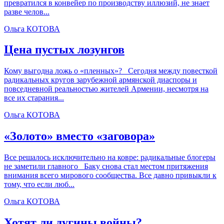
превратился в конвейер по производству иллюзий, не знает
разве челов...
Ольга КОТОВА
Цена пустых лозунгов
Кому выгодна ложь о «пленных»? Сегодня между повесткой
радикальных кругов зарубежной армянской диаспоры и
повседневной реальностью жителей Армении, несмотря на
все их старания...
Ольга КОТОВА
«Золото» вместо «заговора»
Все решалось исключительно на ковре: радикальные блогеры
не заметили главного Баку снова стал местом притяжения
внимания всего мирового сообщества. Все давно привыкли к
тому, что если люб...
Ольга КОТОВА
Хотят ли дугины войны?