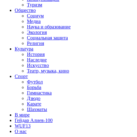
Туризм
Общество
Социум
Медиа
Наука и образование
Экология
Социальная защита
Религия
Культура
История
Наследие
Искусство
Театр, музыка, кино
Спорт
Футбол
Борьба
Гимнастика
Дзюдо
Карате
Шахматы
В мире
Гейдар Алиев-100
WUF13
О нас