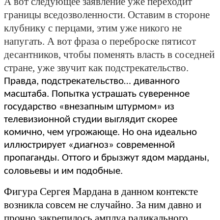
А вот следующее заявление уже переходит
границы вседозволенности. Оставим в стороне
клубнику с перцами, этим уже никого не
напугать. А вот фраза о переброске пятисот
десантников, чтобы поменять власть в соседней
стране, уже звучит как подстрекательство.
Правда, подстрекательство… диванного
масштаба. Попытка устрашать суверенное
государство «внезапным штурмом» из
телевизионной студии выглядит скорее
комично, чем угрожающе. Но она идеально
иллюстрирует «диагноз» современной
пропаганды. Оттого и брызжут ядом марданы,
.
соловьевы и им подобные
Фигура Сергея Мардана в данном контексте
возникла совсем не случайно. За ним давно и
прочно закрепилось амплуа радикального