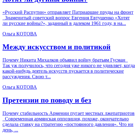
«Русский Распутин» отправляет Патриаршие пруды на фронт
Знаменитый советский вопрос Евгения Евтушенко «Хотят
ли русские войны?», заданный в далеком 1961 году, в на...
Ольга КОТОВА
Между искусством и политикой
Почему Никита Михалков объявил войну братьям Гусман
Так уж получилось, что сегодня уже никого не удивляет, когда
какой-нибудь деятель искусств пускается в политические
рассуждения. Свою т...
Ольга КОТОВА
Претензии по поводу и без
Почему стабильность Армении пугает местных лжепатриотов
Современная армянская оппозиция, похоже, окончательно
сделала ставку на стратегию «постоянного давления». Что ни
день, ...