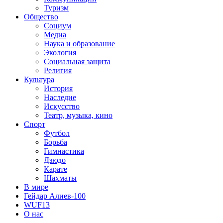
Туризм
Общество
Социум
Медиа
Наука и образование
Экология
Социальная защита
Религия
Культура
История
Наследие
Искусство
Театр, музыка, кино
Спорт
Футбол
Борьба
Гимнастика
Дзюдо
Карате
Шахматы
В мире
Гейдар Алиев-100
WUF13
О нас