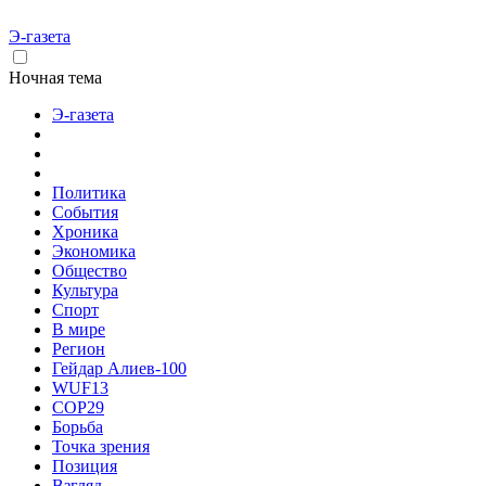
Э-газета
Ночная тема
Э-газета
Политика
События
Хроника
Экономика
Общество
Культура
Спорт
В мире
Регион
Гейдар Алиев-100
WUF13
COP29
Борьба
Точка зрения
Позиция
Взгляд