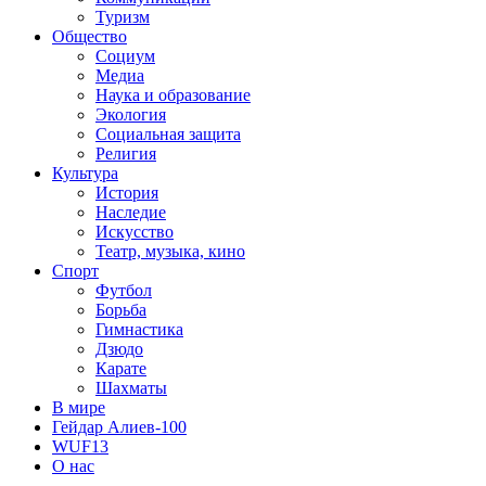
Туризм
Общество
Социум
Медиа
Наука и образование
Экология
Социальная защита
Религия
Культура
История
Наследие
Искусство
Театр, музыка, кино
Спорт
Футбол
Борьба
Гимнастика
Дзюдо
Карате
Шахматы
В мире
Гейдар Алиев-100
WUF13
О нас