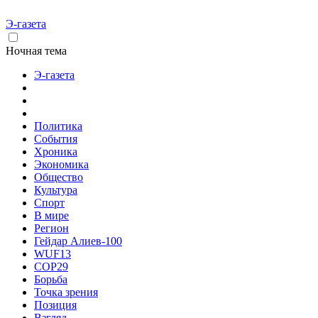
Э-газета
Ночная тема
Э-газета
Политика
События
Хроника
Экономика
Общество
Культура
Спорт
В мире
Регион
Гейдар Алиев-100
WUF13
COP29
Борьба
Точка зрения
Позиция
Взгляд