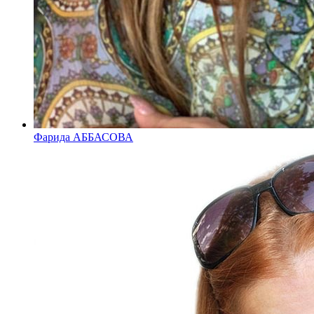
Фарида АББАСОВА