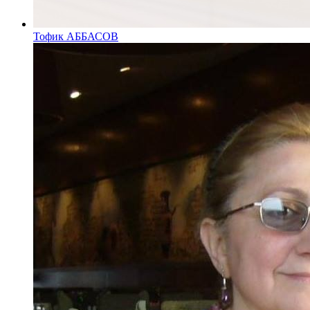
Тофик АББАСОВ