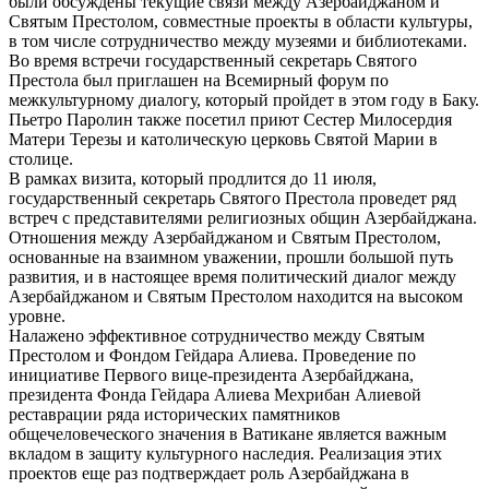
были обсуждены текущие связи между Азербайджаном и
Святым Престолом, совместные проекты в области культуры,
в том числе сотрудничество между музеями и библиотеками.
Во время встречи государственный секретарь Святого
Престола был приглашен на Всемирный форум по
межкультурному диалогу, который пройдет в этом году в Баку.
Пьетро Паролин также посетил приют Сестер Милосердия
Матери Терезы и католическую церковь Святой Марии в
столице.
В рамках визита, который продлится до 11 июля,
государственный секретарь Святого Престола проведет ряд
встреч с представителями религиозных общин Азербайджана.
Отношения между Азербайджаном и Святым Престолом,
основанные на взаимном уважении, прошли большой путь
развития, и в настоящее время политический диалог между
Азербайджаном и Святым Престолом находится на высоком
уровне.
Налажено эффективное сотрудничество между Святым
Престолом и Фондом Гейдара Алиева. Проведение по
инициативе Первого вице-президента Азербайджана,
президента Фонда Гейдара Алиева Мехрибан Алиевой
реставрации ряда исторических памятников
общечеловеческого значения в Ватикане является важным
вкладом в защиту культурного наследия. Реализация этих
проектов еще раз подтверждает роль Азербайджана в