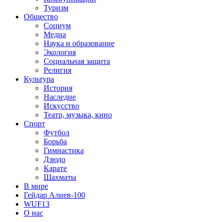
Туризм
Общество
Социум
Медиа
Наука и образование
Экология
Социальная защита
Религия
Культура
История
Наследие
Искусство
Театр, музыка, кино
Спорт
Футбол
Борьба
Гимнастика
Дзюдо
Карате
Шахматы
В мире
Гейдар Алиев-100
WUF13
О нас