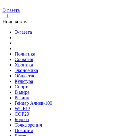
Э-газета
Ночная тема
Э-газета
Политика
События
Хроника
Экономика
Общество
Культура
Спорт
В мире
Регион
Гейдар Алиев-100
WUF13
COP29
Борьба
Точка зрения
Позиция
Взгляд