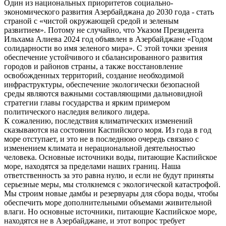
Один из национальных приоритетов социально-
экономического развития Азербайджана до 2030 года - стать
страной с «чистой окружающей средой и зеленым
развитием». Потому не случайно, что Указом Президента
Ильхама Алиева 2024 год объявлен в Азербайджане «Годом
солидарности во имя зеленого мира». С этой точки зрения
обеспечение устойчивого и сбалансированного развития
городов и рай­онов страны, а также восстановление
освобожденных территорий, создание необходимой
инфраструктуры, обеспечение экологически безопасной
среды являются важными составляющими дальновидной
стратегии главы государства и ярким примером
политического наследия великого лидера.
К сожалению, последствия климатических изменений
сказываются на состоянии Каспийского моря. Из года в год
море отступает, и это не в последнюю очередь связано с
изменением климата и нерациональной деятельностью
человека. Основные источники воды, питающие Каспийское
море, находятся за пределами наших границ. Наша
ответственность за это равна нулю, и если не будут приняты
серьезные меры, мы столкнемся с экологической катастрофой.
Мы строим новые дамбы и резервуары для сбора воды, чтобы
обеспечить море дополнительными объемами живительной
влаги. Но основные источники, питающие Каспийское море,
находятся не в Азербайджане, и этот вопрос требует