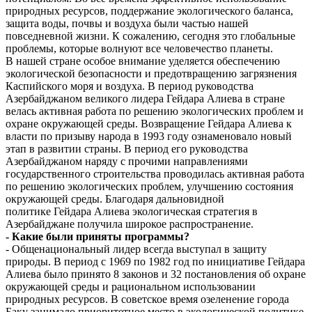
природных ресурсов, поддержание экологического баланса,
защита воды, почвы и воздуха были частью нашей
повседневной жизни. К сожалению, сегодня это глобальные
проблемы, которые волнуют все человечество планеты.
В нашей стране особое внимание уделяется обеспечению
экологической безопасности и предотвращению загрязнения
Каспийского моря и воздуха. В период руководства
Азербайджаном великого лидера Гейдара Алиева в стране
велась активная работа по решению экологических проблем и
охране окружающей среды. Возвращение Гейдара Алиева к
власти по призыву народа в 1993 году ознаменовало новый
этап в развитии страны. В период его руководства
Азербайджаном наряду с прочими направлениями
государственного строительства проводилась активная работа
по решению экологических проблем, улучшению состояния
окружающей среды. Благодаря дальновидной
политике Гейдара Алиева экологическая стратегия в
Азербайджане получила широкое распространение.
- Какие были приняты программы?
- Общенациональный лидер всегда выступал в защиту
природы. В период с 1969 по 1982 год по инициативе Гейдара
Алиева было принято 8 законов и 32 постановления об охране
окружающей среды и рациональном использовании
природных ресурсов. В советское время озеленение города
Баку занимало приоритетное место в экологической политике.