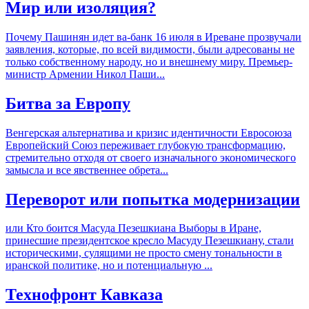
Мир или изоляция?
Почему Пашинян идет ва-банк 16 июля в Иреване прозвучали
заявления, которые, по всей видимости, были адресованы не
только собственному народу, но и внешнему миру. Премьер-
министр Армении Никол Паши...
Битва за Европу
Венгерская альтернатива и кризис идентичности Евросоюза
Европейский Союз переживает глубокую трансформацию,
стремительно отходя от своего изначального экономического
замысла и все явственнее обрета...
Переворот или попытка модернизации
или Кто боится Масуда Пезешкиана Выборы в Иране,
принесшие президентское кресло Масуду Пезешкиану, стали
историческими, сулящими не просто смену тональности в
иранской политике, но и потенциальную ...
Технофронт Кавказа