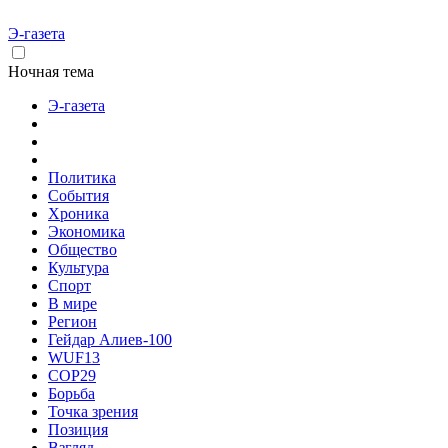
Э-газета
Ночная тема
Э-газета
Политика
События
Хроника
Экономика
Общество
Культура
Спорт
В мире
Регион
Гейдар Алиев-100
WUF13
COP29
Борьба
Точка зрения
Позиция
Взгляд