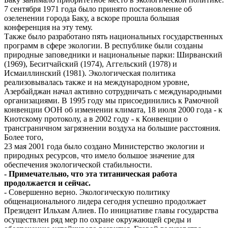
7 сентября 1971 года было принято постановление об
озеленении города Баку, а вскоре прошла большая
конференция на эту тему.
Также было разработано пять национальных государственных
программ в сфере экологии. В республике были созданы
природные заповедники и национальные парки: Ширванский
(1969), Беситчайский (1974), Аггельский (1978) и
Исмаиллинский (1981). Экологическая политика
реализовывалась также и на международном уровне,
Азербайджан начал активно сотрудничать с международными
организациями. В 1995 году мы присоединились к Рамочной
конвенции ООН об изменении климата, 18 июля 2000 года - к
Киотскому протоколу, а в 2002 году - к Конвенции о
трансграничном загрязнении воздуха на большие расстояния.
Более того,
23 мая 2001 года было создано Министерство экологии и
природных ресурсов, что имело большое значение для
обеспечения экологической стабильности.
- Примечательно, что эта титаническая работа
продолжается и сейчас.
- Совершенно верно. Экологическую политику
общенационального лидера сегодня успешно продолжает
Президент Ильхам Алиев. По инициативе главы государства
осуществлен ряд мер по охране окружающей среды и