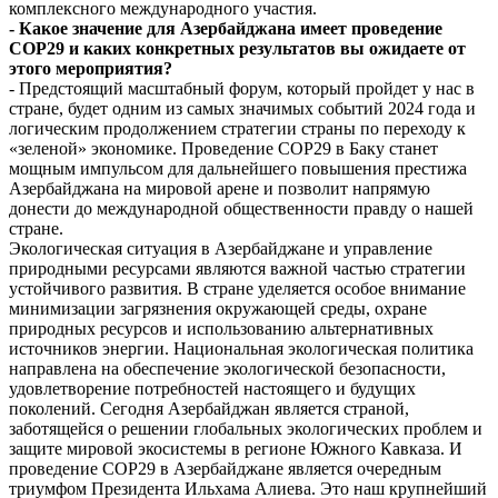
комплексного международного участия.
- Какое значение для Азербайджана имеет проведение
COP29 и каких конкретных результатов вы ожидаете от
этого мероприятия?
- Предстоящий масштабный форум, который пройдет у нас в
стране, будет одним из самых значимых событий 2024 года и
логическим продолжением стратегии страны по переходу к
«зеленой» экономике. Проведение COP29 в Баку станет
мощным импульсом для дальнейшего повышения престижа
Азербайджана на мировой арене и позволит напрямую
донести до международной общественности правду о нашей
стране.
Экологическая ситуация в Азербайджане и управление
природными ресурсами являются важной частью стратегии
устойчивого развития. В стране уделяется особое внимание
минимизации загрязнения окружающей среды, охране
природных ресурсов и использованию альтернативных
источников энергии. Национальная экологическая политика
направлена на обеспечение экологической безопасности,
удовлетворение потребностей настоящего и будущих
поколений. Сегодня Азербайджан является страной,
заботящейся о решении глобальных экологических проблем и
защите мировой экосистемы в регионе Южного Кавказа. И
проведение COP29 в Азербайджане является очередным
триумфом Президента Ильхама Алиева. Это наш крупнейший