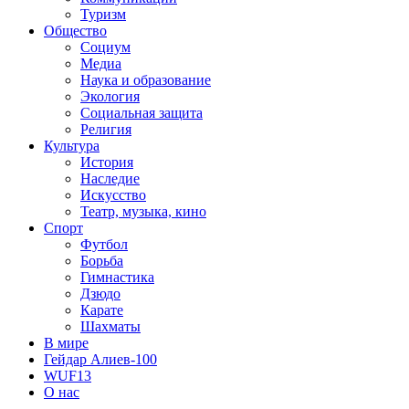
Туризм
Общество
Социум
Медиа
Наука и образование
Экология
Социальная защита
Религия
Культура
История
Наследие
Искусство
Театр, музыка, кино
Спорт
Футбол
Борьба
Гимнастика
Дзюдо
Карате
Шахматы
В мире
Гейдар Алиев-100
WUF13
О нас