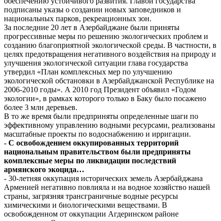
обеспечению устойчивого развития. Главой государства
подписаны указы о создании новых заповедников и
национальных парков, рекреационных зон.
За последние 20 лет в Азербайджане были приняты
прогрессивные меры по решению экологических проблем и
созданию благоприятной экологической среды. В частности, в
целях предотвращения негативного воздействия на природу и
улучшения экологической ситуации глава государства
утвердил «План комплексных мер по улучшению
экологической обстановки в Азербайджанской Республике на
2006-2010 годы». А 2010 год Президент объявил «Годом
экологии», в рамках которого только в Баку было посажено
более 3 млн деревьев.
В то же время были предприняты определенные шаги по
эффективному управлению водными ресурсами, реализованы
масштабные проекты по водоснабжению и ирригации.
- С освобождением оккупированных территорий
национальным правительством были предприняты
комплексные меры по ликвидации последствий
армянского экоцида…
- 30-летняя оккупация исторических земель Азербайджана
Арменией негативно повлияла и на водное хозяйство нашей
страны, загрязняя трансграничные водные ресурсы
химическими и биологическими веществами. В
освобожденном от оккупации Агдеринском районе