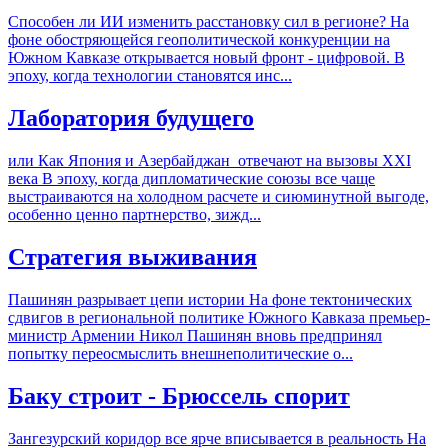
Способен ли ИИ изменить расстановку сил в регионе? На
фоне обостряющейся геополитической конкуренции на
Южном Кавказе открывается новый фронт - цифровой. В
эпоху, когда технологии становятся инс...
Лаборатория будущего
или Как Япония и Азербайджан отвечают на вызовы XXI
века В эпоху, когда дипломатические союзы все чаще
выстраиваются на холодном расчете и сиюминутной выгоде,
особенно ценно партнерство, зижд...
Стратегия выживания
Пашинян разрывает цепи истории На фоне тектонических
сдвигов в региональной политике Южного Кавказа премьер-
министр Армении Никол Пашинян вновь предпринял
попытку переосмыслить внешнеполитические о...
Баку строит - Брюссель спорит
Зангезурский коридор все ярче вписывается в реальность На