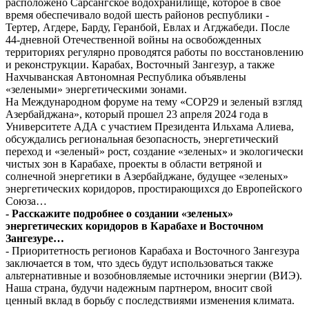
расположено Сарсангское водохранилище, которое в свое
время обеспечивало водой шесть районов республики -
Тертер, Агдере, Барду, Геранбой, Евлах и Агджабеди. После
44-дневной Отечественной войны на освобожденных
территориях регулярно проводятся работы по восстановлению
и реконструкции. Карабах, Восточный Зангезур, а также
Нахчыванская Автономная Республика объявлены
«зелеными» энергетическими зонами.
На Международном форуме на тему «COP29 и зеленый взгляд
Азербайджана», который прошел 23 апреля 2024 года в
Университете АДА с участием Президента Ильхама Алиева,
обсуждались региональная безопасность, энергетический
переход и «зеленый» рост, создание «зеленых» и экологически
чистых зон в Карабахе, проекты в области ветряной и
солнечной энергетики в Азербайджане, будущее «зеленых»
энергетических коридоров, простирающихся до Европейского
Союза…
- Расскажите подробнее о создании «зеленых»
энергетических коридоров в Карабахе и Восточном
Зангезуре…
- Приоритетность регионов Карабаха и Восточного Зангезура
заключается в том, что здесь будут использоваться также
альтернативные и возобновляемые источники энергии (ВИЭ).
Наша страна, будучи надежным партнером, вносит свой
ценный вклад в борьбу с последствиями изменения климата.