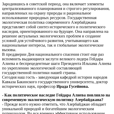
Зародившись в советский период, она включает элементы
централизованного планирования и строгого регулирования,
направленных на охрану природы и рациональное
использование природных ресурсов. Государственная
экологическая политика современного Азербайджана
представляет собой синтез исторического и политического
наследия, ориентированного на будущее. Она направлена на
решение актуальных экологических проблем и создание
условий для устойчивого развития, учитывающего как
национальные интересы, так и глобальные экологические
вызовы.
В преддверии Дня национального спасения стоит еще раз
вспомнить выдающиеся заслуги великого лидера Гейдара
Алиева и беспрецедентные шаги Президента Ильхама Алиева
по укреплению экологической составляющей
государственной политики нашей страны.
Сегодня наш гость - заведующая кафедрой истории народов
Кавказа Бакинского государственного университета, доктор
исторических наук, профессор
Ирада Гусейнова.
- Как политическое наследие Гейдара Алиева повлияло на
современную экологическую политику Азербайджана?
- Прежде всего нужно отметить, что Азербайджан обладает
уникальной природой и богатейшим экологическим
потенциалом. Во все времена эффективное использование