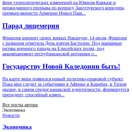
фоне геополитических изменений на Южном Кавказе и
неожиданного прорыва по вопросу Зангезурского коридора,
премьер-министр Армении Никол Паш...
Парад лицемерия
Франция хоронит своих живых Накануне, 14 июля, Франция
с размахом отметила День взятия Бастилии. Под маршевые
ритмы военного парада на Елисейских полях, под
аккомпанемент республиканской риторики о...
Государству Новой Каледонии быть!
На карте мира появился новый политико-правовой субъект
Пока мир следит за событиями в Африке и Карибах, в Тихом
океане, в самом сердце канакской идентичности, формируется
прецедент, способный измен...
Все посты автора
Экономика
Новости
Экономика