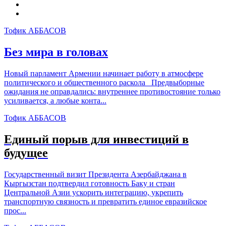
Тофик АББАСОВ
Без мира в головах
Новый парламент Армении начинает работу в атмосфере
политического и общественного раскола Предвыборные
ожидания не оправдались: внутреннее противостояние только
усиливается, а любые конта...
Тофик АББАСОВ
Единый порыв для инвестиций в
будущее
Государственный визит Президента Азербайджана в
Кыргызстан подтвердил готовность Баку и стран
Центральной Азии ускорить интеграцию, укрепить
транспортную связность и превратить единое евразийское
прос...