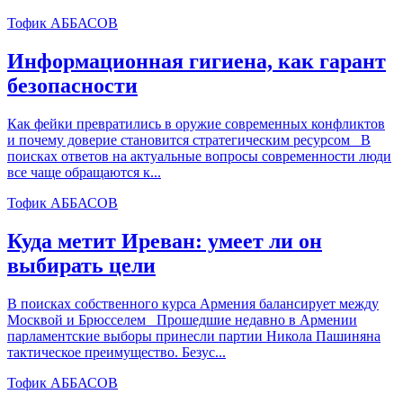
Тофик АББАСОВ
Информационная гигиена, как гарант
безопасности
Как фейки превратились в оружие современных конфликтов
и почему доверие становится стратегическим ресурсом В
поисках ответов на актуальные вопросы современности люди
все чаще обращаются к...
Тофик АББАСОВ
Куда метит Иреван: умеет ли он
выбирать цели
В поисках собственного курса Армения балансирует между
Москвой и Брюсселем Прошедшие недавно в Армении
парламентские выборы принесли партии Никола Пашиняна
тактическое преимущество. Безус...
Тофик АББАСОВ