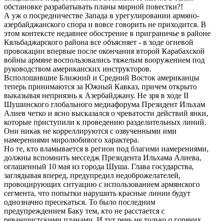
обстановке разрабатывать планы мирной повестки?!
А уж о посредничестве Запада в урегулировании армяно-
азербайджанского спора и вовсе говорить не приходится. В
этом контексте недавнее обострение в приграничье в районе
Кяльбаджарского района все объясняет - в ходе огневой
провокации впервые после окончания второй Карабахской
войны армяне воспользовались тяжелым вооружением под
руководством американских инструкторов.
Всполошившие Ближний и Средний Восток американцы
теперь принимаются за Южный Кавказ, причем открыто
выказывая неприязнь к Азербайджану. Не зря в ходе II
Шушинского глобального медиафорума Президент Ильхам
Алиев четко и ясно высказался о чреватости действий янки,
которые приступили к проведению разделительных линий.
Они никак не корреллируются с озвученными ими
намерениями миролюбивого характера.
Но те, кто вламывается в регион под благими намерениями,
должны вспомнить месседж Президента Ильхама Алиева,
оглашенный 10 мая из города Шуша. Глава государства,
заглядывая вперед, предупредил недоброжелателей,
провоцирующих ситуацию с использованием армянского
сегмента, что попытки нарушить красные линии будут
однозначно пресекаться. То было последним
предупреждением Баку тем, кто не расстается с
реваншистскими планами. И тут речь не только о горячих