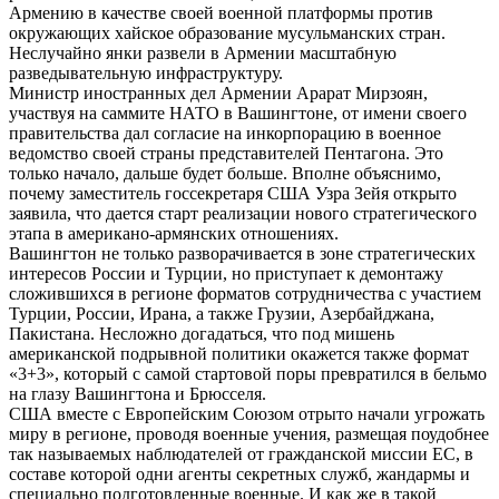
Армению в качестве своей военной платформы против
окружающих хайское образование мусульманских стран.
Неслучайно янки развели в Армении масштабную
разведывательную инфраструктуру.
Министр иностранных дел Армении Арарат Мирзоян,
участвуя на саммите НАТО в Вашингтоне, от имени своего
правительства дал согласие на инкорпорацию в военное
ведомство своей страны представителей Пентагона. Это
только начало, дальше будет больше. Вполне объяснимо,
почему заместитель госсекретаря США Узра Зейя открыто
заявила, что дается старт реализации нового стратегического
этапа в американо-армянских отношениях.
Вашингтон не только разворачивается в зоне стратегических
интересов России и Турции, но приступает к демонтажу
сложившихся в регионе форматов сотрудничества с участием
Турции, России, Ирана, а также Грузии, Азербайджана,
Пакистана. Несложно догадаться, что под мишень
американской подрывной политики окажется также формат
«3+3», который с самой стартовой поры превратился в бельмо
на глазу Вашингтона и Брюсселя.
США вместе с Европейским Союзом отрыто начали угрожать
миру в регионе, проводя военные учения, размещая поудобнее
так называемых наблюдателей от гражданской миссии ЕС, в
составе которой одни агенты секретных служб, жандармы и
специально подготовленные военные. И как же в такой