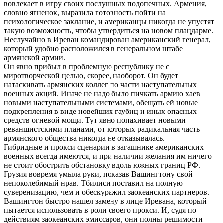
вовлекает в игру своих послушных подопечных. Армения,
словно ягненок, выразила готовность пойти на
психологическое заклание, и американцы никогда не упустят
такую возможность, чтобы утвердиться на новом плацдарме.
Неслучайно в Иреван командирован американский генерал,
который удобно расположился в генеральном штабе
армянской армии.
Он явно прибыл в проблемную республику не с
миротворческой целью, скорее, наоборот. Он будет
натаскивать армянских коллег по части наступательных
военных акций. Иначе не надо было пичкать армию хаев
новыми наступательными системами, обещать ей новые
подкрепления в виде новейших гаубиц и иных опасных
средств огневой мощи. Тут явно попахивает новыми
реваншистскими планами, от которых радикальная часть
армянского общества никогда не отказывалась.
Гибридные и прокси сценарии в загашнике американских
военных всегда имеются, и при наличии желания им ничего
не стоит обострить обстановку вдоль южных границ РФ.
Грузия вовремя умыла руки, показав Вашингтону свой
непоколебимый нрав. Тбилиси поставил на полную
суверенизацию, чем и обескуражил заокеанских партнеров.
Вашингтон быстро нашел замену в лице Иревана, который
пытается использовать в роли своего прокси. И, судя по
действиям заокеанских эмиссаров, они полны решимости