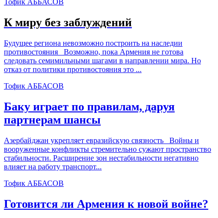
Тофик АББАСОВ
К миру без заблуждений
Будущее региона невозможно построить на наследии
противостояния Возможно, пока Армения не готова
следовать семимильными шагами в направлении мира. Но
отказ от политики противостояния это ...
Тофик АББАСОВ
Баку играет по правилам, даруя
партнерам шансы
Азербайджан укрепляет евразийскую связность Войны и
вооруженные конфликты стремительно сужают пространство
стабильности. Расширение зон нестабильности негативно
влияет на работу транспорт...
Тофик АББАСОВ
Готовится ли Армения к новой войне?