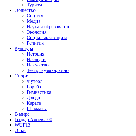
Туризм
Общество
Социум
Медиа
Наука и образование
Экология
Социальная защита
Религия
Культура
История
Наследие
Искусство
Театр, музыка, кино
Спорт
Футбол
Борьба
Гимнастика
Дзюдо
Карате
Шахматы
В мире
Гейдар Алиев-100
WUF13
О нас