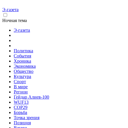
Э-газета
Ночная тема
Э-газета
Политика
События
Хроника
Экономика
Общество
Культура
Спорт
В мире
Регион
Гейдар Алиев-100
WUF13
COP29
Борьба
Точка зрения
Позиция
Взгляд