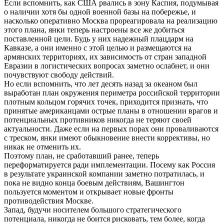
Если вспомнить, как США рвались в зону Каспия, подумывая
о наличии хотя бы одной военной базы на побережье, и
насколько оперативно Москва прореагировала на реализацию
этого плана, янки теперь настроены все же добиться
поставленной цели. Будь у них надежный плацдарм на
Кавказе, а они именно с этой целью и размещаются на
армянских территориях, их зависимость от стран западной
Евразии в логистических вопросах заметно ослабнет, и они
почувствуют свободу действий.
Но если вспомнить, что лет десять назад за океаном был
выработан план окружения периметра российской территории
плотным кольцом горячих точек, приходится признать, что
принятые американцами острые планы в отношении врагов и
потенциальных противников никогда не теряют своей
актуальности. Даже если на первых порах они проваливаются
с треском, янки имеют обыкновение внести коррективы, но
никак не отменить их.
Поэтому план, не сработавший ранее, теперь
переформатируется ради имплементации. Посему как Россия
в результате украинской компании заметно потратилась, и
пока не видно конца боевым действиям, Вашингтон
пользуется моментом и открывает новые фронты
противодействия Москве.
Запад, будучи носителем большого стратегического
потенциала, никогда не боится рисковать, тем более, когда