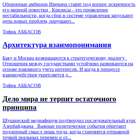
Оборонные амбиции Иревана ставят под вопрос искренность
его мирной повестки Кризисы - это проявление
нестабильности, когда сбои в системе управления запускают
цепь новых проблем, нарушают...
Тофик АББАСОВ
Архитектура взаимопонимания
Баку и Москва возвращаются к стратегическому диалогу
Отношения между государствами устойчиво развиваются на
основе взаимного учета интересов. И когда в процессе
взаимодействия укрепляется д...
Тофик АББАСОВ
Дело мира не терпит остаточного
принципа
Шушинский медиафорум подтвердил последовательный курс
Азербайджана Важные политические события обретают
подлинный смысл лишь тогда, когда становятся отправной
точкой реальных перемен и от...