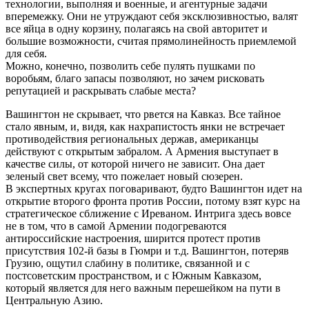
технологии, выполняя и военные, и агентурные задачи
вперемежку. Они не утруждают себя эксклюзивностью, валят
все яйца в одну корзину, полагаясь на свой авторитет и
большие возможности, считая прямолинейность приемлемой
для себя.
Можно, конечно, позволить себе пулять пушками по
воробьям, благо запасы позволяют, но зачем рисковать
репутацией и раскрывать слабые места?
Вашингтон не скрывает, что рвется на Кавказ. Все тайное
стало явным, и, видя, как нахрапистость янки не встречает
противодействия региональных держав, американцы
действуют с открытым забралом. А Армения выступает в
качестве силы, от которой ничего не зависит. Она дает
зеленый свет всему, что пожелает новый сюзерен.
В экспертных кругах поговаривают, будто Вашингтон идет на
открытие второго фронта против России, потому взят курс на
стратегическое сближение с Иреваном. Интрига здесь вовсе
не в том, что в самой Армении подогреваются
антироссийские настроения, ширится протест против
присутствия 102-й базы в Гюмри и т.д. Вашингтон, потеряв
Грузию, ощутил слабину в политике, связанной и с
постсоветским пространством, и с Южным Кавказом,
который является для него важным перешейком на пути в
Центральную Азию.