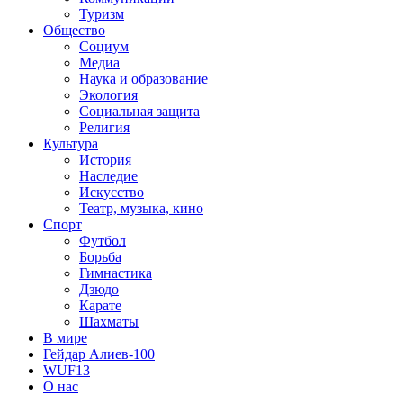
Туризм
Общество
Социум
Медиа
Наука и образование
Экология
Социальная защита
Религия
Культура
История
Наследие
Искусство
Театр, музыка, кино
Спорт
Футбол
Борьба
Гимнастика
Дзюдо
Карате
Шахматы
В мире
Гейдар Алиев-100
WUF13
О нас