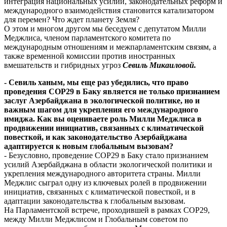
интеграция национальных усилий, законодательных реформ и
международного взаимодействия становится катализатором
для перемен? Что ждет планету Земля?
О этом и многом другом мы беседуем с депутатом Милли
Меджлиса, членом парламентского комитета по
международным отношениям и межпарламентским связям, а
также временной комиссии против иностранных
вмешательств и гибридных угроз
Севиль Микаиловой.
- Севиль ханым, мы еще раз убедились, что право
проведения COP29 в Баку является не только признанием
заслуг Азербайджана в экологической политике, но и
важным шагом для укрепления его международного
имиджа. Как вы оцениваете роль Милли Меджлиса в
продвижении инициатив, связанных с климатической
повесткой, и как законодательство Азербайджана
адаптируется к новым глобальным вызовам?
- Безусловно, проведение COP29 в Баку стало признанием
усилий Азербайджана в области экологической политики и
укрепления международного авторитета страны. Милли
Меджлис сыграл одну из ключевых ролей в продвижении
инициатив, связанных с климатической повесткой, и в
адаптации законодательства к глобальным вызовам.
На Парламентской встрече, проходившей в рамках COP29,
между Милли Меджлисом и Глобальным советом по