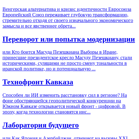
Венгерская альтернатива и кризис идентичности Евросоюза
Европейский Союз переживает глубокую трансформацию,
стремительно отходя от своего изначального экономического
замысла и все явственнее обрета...
Переворот или попытка модернизации
или Кто боится Масуда Пезешкиана Выборы в Иране,
принесшие президентское кресло Масуду Пезешкиану, стали
историческими, сулящими не просто смену тональности в
иранской политике, но и потенциальную ...
Технофронт Кавказа
Способен ли ИИ изменить расстановку сил в регионе? На
фоне обостряющейся геополитической конкуренции на
Южном Кавказе открывается новый фронт - цифровой. В
эпоху, когда технологии становятся инс...
Лаборатория будущего
или Как Япония и Азербайджан отвечают на вызовы XXI