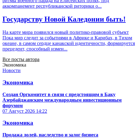
ритмы военного парада на Елисейских полях, под
аккомпанемент республиканской риторики о...
Государству Новой Каледонии быть!
На карте мира появился новый политико-правовой субъект
Пока мир следит за событиями в Африке и Карибах, в Тихом
океане, в самом сердце канакской идентичности, формируется
прецедент, способный измен...
Все посты автора
Экономика
Новости
Экономика
Создан Оргкомитет в связи с предстоящим в Баку
Азербайджанским международным инвестиционным
форумом
07 Август 2026
14:22
Экономика
Продажа долей, наследство и залог бизнеса