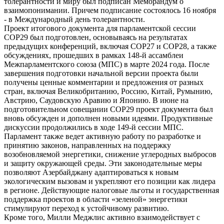
толерантности и миру был подписан Меморандум о
взаимопонимании. Причем подписание состоялось 16 ноября
- в Международный день толерантности.
Проект итогового документа для парламентской сессии
COP29 был подготовлен, основываясь на результатах
предыдущих конференций, включая COP27 и COP28, а также
обсуждениях, прошедших в рамках 148-й ассамблеи
Межпарламентского союза (МПС) в марте 2024 года. После
завершения подготовки начальной версии проекта были
получены ценные комментарии и предложения от разных
стран, включая Великобританию, Россию, Китай, Румынию,
Австрию, Саудовскую Аравию и Японию. В июне на
подготовительном совещании COP29 проект документа был
вновь обсужден и дополнен новыми идеями. Продуктивные
дискуссии продолжились в ходе 149-й сессии МПС.
Парламент также ведет активную работу по разработке и
принятию законов, направленных на поддержку
возобновляемой энергетики, снижение углеродных выбросов
и защиту окружающей среды. Эти законодательные меры
позволяют Азербайджану адаптироваться к новым
экологическим вызовам и укрепляют его позиции как лидера
в регионе. Действующие налоговые льготы и государственная
поддержка проектов в области «зеленой» энергетики
стимулируют переход к устойчивому развитию.
Кроме того, Милли Меджлис активно взаимодействует с