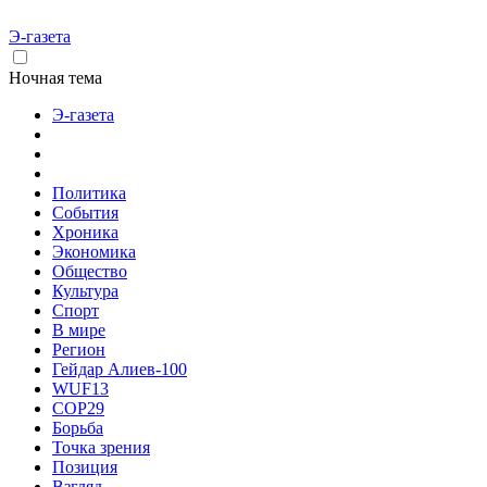
Э-газета
Ночная тема
Э-газета
Политика
События
Хроника
Экономика
Общество
Культура
Спорт
В мире
Регион
Гейдар Алиев-100
WUF13
COP29
Борьба
Точка зрения
Позиция
Взгляд