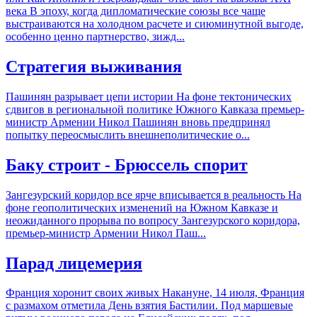
века В эпоху, когда дипломатические союзы все чаще
выстраиваются на холодном расчете и сиюминутной выгоде,
особенно ценно партнерство, зижд...
Стратегия выживания
Пашинян разрывает цепи истории На фоне тектонических
сдвигов в региональной политике Южного Кавказа премьер-
министр Армении Никол Пашинян вновь предпринял
попытку переосмыслить внешнеполитические о...
Баку строит - Брюссель спорит
Зангезурский коридор все ярче вписывается в реальность На
фоне геополитических изменений на Южном Кавказе и
неожиданного прорыва по вопросу Зангезурского коридора,
премьер-министр Армении Никол Паш...
Парад лицемерия
Франция хоронит своих живых Накануне, 14 июля, Франция
с размахом отметила День взятия Бастилии. Под маршевые