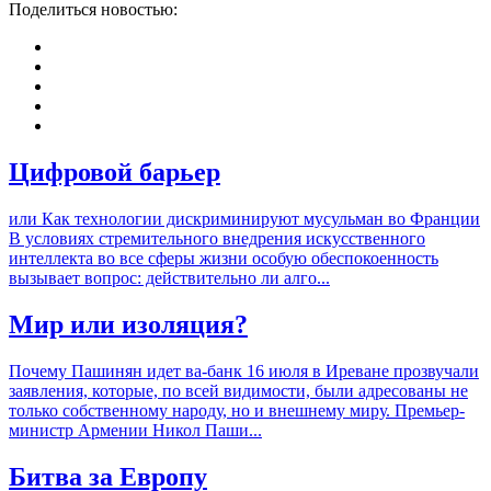
Поделиться новостью:
Цифровой барьер
или Как технологии дискриминируют мусульман во Франции
В условиях стремительного внедрения искусственного
интеллекта во все сферы жизни особую обеспокоенность
вызывает вопрос: действительно ли алго...
Мир или изоляция?
Почему Пашинян идет ва-банк 16 июля в Иреване прозвучали
заявления, которые, по всей видимости, были адресованы не
только собственному народу, но и внешнему миру. Премьер-
министр Армении Никол Паши...
Битва за Европу