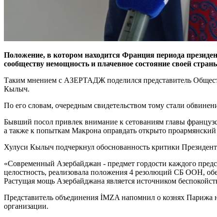
Положение, в котором находится Франция периода президе
сообществу немощность и плачевное состояние своей стран
Таким мнением с АЗЕРТАДЖ поделился представитель Обществ
Кылыч.
По его словам, очередным свидетельством тому стали обвинен
Бывший посол привлек внимание к сетованиям главы французс
а также к попыткам Макрона оправдать открыто проармянский
Хулуси Кылыч подчеркнул обоснованность критики Президента
«Современный Азербайджан - предмет гордости каждого предст
целостность, реализовала положения 4 резолюций СБ ООН, об
Растущая мощь Азербайджана является источником беспокойств
Представитель объединения İMZA напомнил о кознях Парижа 
организации.