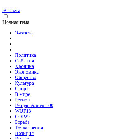
Э-газета
Ночная тема
Э-газета
Политика
События
Хроника
Экономика
Общество
Культура
Спорт
В мире
Регион
Гейдар Алиев-100
WUF13
COP29
Борьба
Точка зрения
Позиция
Взгляд