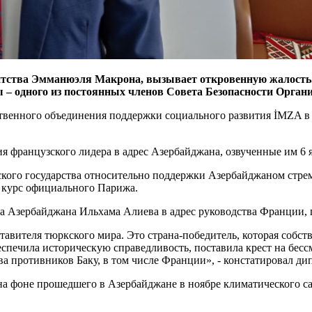
нтства Эмманюэля Макрона, вызывает откровенную жалость.
ы – одного из постоянных членов Совета Безопасности Орга
енного объединения поддержки социального развития İMZA в 
ия французского лидера в адрес Азербайджана, озвученные им 6
кого государства относительно поддержки Азербайджаном стре
 курс официального Парижа.
 Азербайджана Ильхама Алиева в адрес руководства Франции, 
авителя тюркского мира. Это страна-победитель, которая собс
еспечила историческую справедливость, поставила крест на бес
а противников Баку, в том числе Франции», - констатировал ди
на фоне прошедшего в Азербайджане в ноябре климатического 