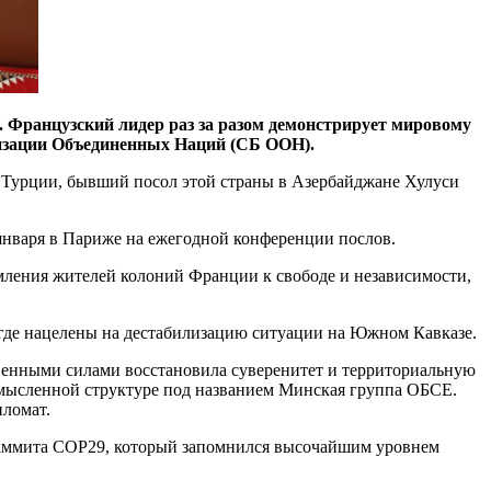
 Французский лидер раз за разом демонстрирует мировому
низации Объединенных Наций (СБ ООН).
Турции, бывший посол этой страны в Азербайджане Хулуси
 января в Париже на ежегодной конференции послов.
мления жителей колоний Франции к свободе и независимости,
где нацелены на дестабилизацию ситуации на Южном Кавказе.
твенными силами восстановила суверенитет и территориальную
смысленной структуре под названием Минская группа ОБСЕ.
пломат.
саммита COP29, который запомнился высочайшим уровнем