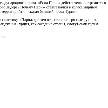
еждународного права. «Если Париж действительно стремится к
ого лидера? Почему Париж ставит палки в колеса мирным
территорий?», - сказал бывший посол Турции.
ю политику. «Париж должен отвести свои грязные руки от
айджан и Турция, как соседние страны, смогут сами путем
л он.