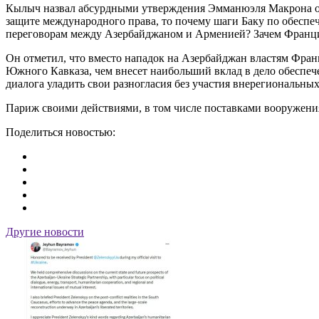
Кылыч назвал абсурдными утверждения Эмманюэля Макрона о т
защите международного права, то почему шаги Баку по обесп
переговорам между Азербайджаном и Арменией? Зачем Франция
Он отметил, что вместо нападок на Азербайджан властям Фран
Южного Кавказа, чем внесет наибольший вклад в дело обеспече
диалога уладить свои разногласия без участия внерегиональны
Париж своими действиями, в том числе поставками вооружения
Поделиться новостью:
Другие новости