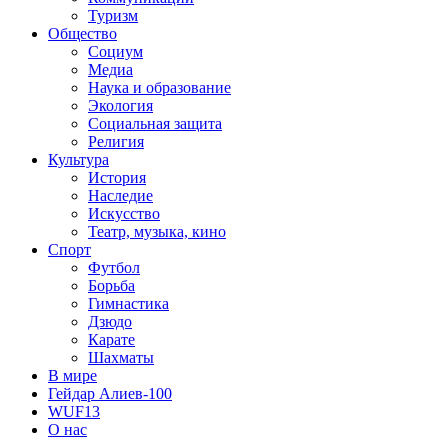
Туризм
Общество
Социум
Медиа
Наука и образование
Экология
Социальная защита
Религия
Культура
История
Наследие
Искусство
Театр, музыка, кино
Спорт
Футбол
Борьба
Гимнастика
Дзюдо
Карате
Шахматы
В мире
Гейдар Алиев-100
WUF13
О нас