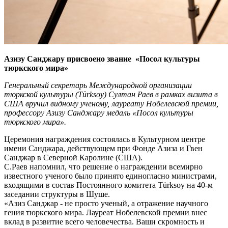
Азизу Санджару присвоено звание «Посол культуры
тюркского мира»
Генеральный секретарь Международной организации
тюркской культуры (Türksoy) Султан Раев в рамках визита в
США вручил видному ученому, лауреату Нобелевской премии,
профессору Азизу Санджару медаль «Посол культуры
тюркского мира».
Церемония награждения состоялась в Культурном центре
имени Санджара, действующем при Фонде Азиза и Гвен
Санджар в Северной Каролине (США).
С.Раев напомнил, что решение о награждении всемирно
известного ученого было принято единогласно министрами,
входящими в состав Постоянного комитета Türksoy на 40-м
заседании структуры в Шуше.
«Азиз Санджар - не просто ученый, а отражение научного
гения тюркского мира. Лауреат Нобелевской премии внес
вклад в развитие всего человечества. Ваши скромность и