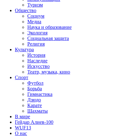
Туризм
Общество
Социум
Медиа
Наука и образование
Экология
Социальная защита
Религия
Культура
История
Наследие
Искусство
Театр, музыка, кино
Спорт
Футбол
Борьба
Гимнастика
Дзюдо
Карате
Шахматы
В мире
Гейдар Алиев-100
WUF13
О нас