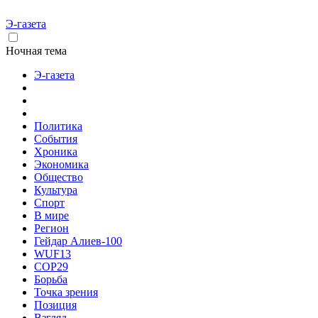
Э-газета
Ночная тема
Э-газета
Политика
События
Хроника
Экономика
Общество
Культура
Спорт
В мире
Регион
Гейдар Алиев-100
WUF13
COP29
Борьба
Точка зрения
Позиция
Взгляд