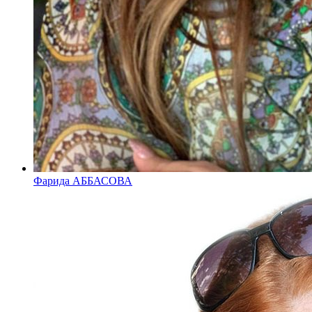
Фарида АББАСОВА