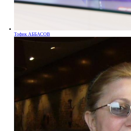
Тофик АББАСОВ