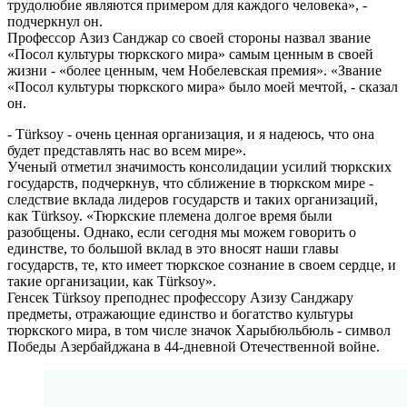
трудолюбие являются примером для каждого человека», -
подчеркнул он.
Профессор Азиз Санджар со своей стороны назвал звание
«Посол культуры тюркского мира» самым ценным в своей
жизни - «более ценным, чем Нобелевская премия». «Звание
«Посол культуры тюркского мира» было моей мечтой, - сказал
он.
- Türksoy - очень ценная организация, и я надеюсь, что она
будет представлять нас во всем мире».
Ученый отметил значимость консолидации усилий тюркских
государств, подчеркнув, что сближение в тюркском мире -
следствие вклада лидеров государств и таких организаций,
как Türksoy. «Тюркские племена долгое время были
разобщены. Однако, если сегодня мы можем говорить о
единстве, то большой вклад в это вносят наши главы
государств, те, кто имеет тюркское сознание в своем сердце, и
такие организации, как Türksoy».
Генсек Türksoy преподнес профессору Азизу Санджару
предметы, отражающие единство и богатство культуры
тюркского мира, в том числе значок Харыбюльбюль - символ
Победы Азербайджана в 44-дневной Отечественной войне.