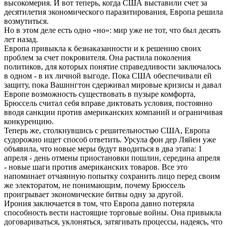
высокомерия. И вот теперь, когда США выставили счет за
десятилетия экономического паразитирования, Европа решила
возмутиться.
Но в этом деле есть одно «но»: мир уже не тот, что был десять
лет назад.
Европа привыкла к безнаказанности и к решению своих
проблем за счет покровителя. Она растила поколения
политиков, для которых понятие справедливости заключалось
в одном - в их личной выгоде. Пока США обеспечивали ей
защиту, пока Вашингтон сдерживал мировые кризисы и давал
Европе возможность существовать в пузыре комфорта,
Брюссель считал себя вправе диктовать условия, постоянно
вводя санкции против американских компаний и ограничивая
конкуренцию.
Теперь же, столкнувшись с решительностью США, Европа
судорожно ищет способ ответить. Урсула фон дер Ляйен уже
объявила, что новые меры будут вводиться в два этапа: 1
апреля - день отмены приостановки пошлин, середина апреля
- новые шаги против американских товаров. Все это
напоминает отчаянную попытку сохранить лицо перед своим
же электоратом, не понимающим, почему Брюссель
проигрывает экономические битвы одну за другой.
Ирония заключается в том, что Европа давно потеряла
способность вести настоящие торговые войны. Она привыкла
договариваться, уклоняться, затягивать процессы, надеясь, что