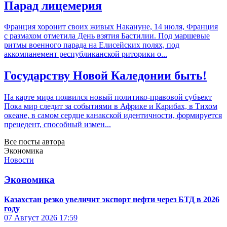
Парад лицемерия
Франция хоронит своих живых Накануне, 14 июля, Франция
с размахом отметила День взятия Бастилии. Под маршевые
ритмы военного парада на Елисейских полях, под
аккомпанемент республиканской риторики о...
Государству Новой Каледонии быть!
На карте мира появился новый политико-правовой субъект
Пока мир следит за событиями в Африке и Карибах, в Тихом
океане, в самом сердце канакской идентичности, формируется
прецедент, способный измен...
Все посты автора
Экономика
Новости
Экономика
Казахстан резко увеличит экспорт нефти через БТД в 2026
году
07 Август 2026
17:59