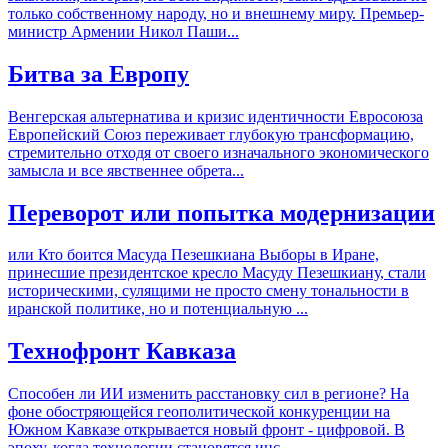
только собственному народу, но и внешнему миру. Премьер-
министр Армении Никол Паши...
Битва за Европу
Венгерская альтернатива и кризис идентичности Евросоюза
Европейский Союз переживает глубокую трансформацию,
стремительно отходя от своего изначального экономического
замысла и все явственнее обрета...
Переворот или попытка модернизации
или Кто боится Масуда Пезешкиана Выборы в Иране,
принесшие президентское кресло Масуду Пезешкиану, стали
историческими, сулящими не просто смену тональности в
иранской политике, но и потенциальную ...
Технофронт Кавказа
Способен ли ИИ изменить расстановку сил в регионе? На
фоне обостряющейся геополитической конкуренции на
Южном Кавказе открывается новый фронт - цифровой. В
эпоху, когда технологии становятся инс...