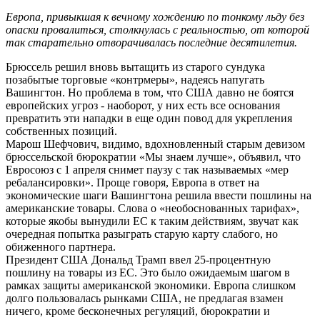
Европа, привыкшая к вечному хождению по тонкому льду без
опаски провалиться, столкнулась с реальностью, от которой
так старательно отворачивалась последние десятилетия.
Брюссель решил вновь вытащить из старого сундука
позабытые торговые «контрмеры», надеясь напугать
Вашингтон. Но проблема в том, что США давно не боятся
европейских угроз - наоборот, у них есть все основания
превратить эти нападки в еще один повод для укрепления
собственных позиций.
Марош Шефчович, видимо, вдохновленный старым девизом
брюссельской бюрократии «Мы знаем лучше», объявил, что
Евросоюз с 1 апреля снимет паузу с так называемых «мер
ребалансировки». Проще говоря, Европа в ответ на
экономические шаги Вашингтона решила ввести пошлины на
американские товары. Слова о «необоснованных тарифах»,
которые якобы вынудили ЕС к таким действиям, звучат как
очередная попытка разыграть старую карту слабого, но
обиженного партнера.
Президент США Дональд Трамп ввел 25-процентную
пошлину на товары из ЕС. Это было ожидаемым шагом в
рамках защиты американской экономики. Европа слишком
долго пользовалась рынками США, не предлагая взамен
ничего, кроме бесконечных регуляций, бюрократии и