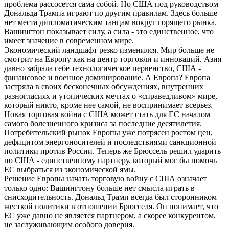
проблема рассосется сама собой. Но США под руководством
Дональда Трампа играют по другим правилам. Здесь больше
нет места дипломатическим танцам вокруг горящего рынка.
Вашингтон показывает силу, а сила - это единственное, что
имеет значение в современном мире.
Экономический ландшафт резко изменился. Мир больше не
смотрит на Европу как на центр торговли и инноваций. Азия
давно забрала себе технологическое первенство, США -
финансовое и военное доминирование. А Европа? Европа
застряла в своих бесконечных обсуждениях, внутренних
разногласиях и утопических мечтах о «справедливом» мире,
который никто, кроме нее самой, не воспринимает всерьез.
Новая торговая война с США может стать для ЕС началом
самого болезненного кризиса за последние десятилетия.
Потребительский рынок Европы уже потрясен ростом цен,
дефицитом энергоносителей и последствиями санкционной
политики против России. Теперь же Брюссель решил ударить
по США - единственному партнеру, который мог бы помочь
ЕС выбраться из экономической ямы.
Решение Европы начать торговую войну с США означает
только одно: Вашингтону больше нет смысла играть в
снисходительность. Дональд Трамп всегда был сторонником
жесткой политики в отношении Брюсселя. Он понимает, что
ЕС уже давно не является партнером, а скорее конкурентом,
не заслуживающим особого доверия.