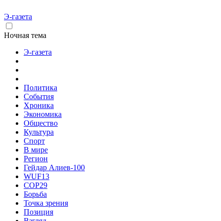
Э-газета
Ночная тема
Э-газета
Политика
События
Хроника
Экономика
Общество
Культура
Спорт
В мире
Регион
Гейдар Алиев-100
WUF13
COP29
Борьба
Точка зрения
Позиция
Взгляд