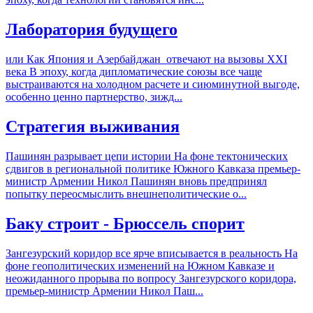
Лаборатория будущего
или Как Япония и Азербайджан отвечают на вызовы XXI
века В эпоху, когда дипломатические союзы все чаще
выстраиваются на холодном расчете и сиюминутной выгоде,
особенно ценно партнерство, зижд...
Стратегия выживания
Пашинян разрывает цепи истории На фоне тектонических
сдвигов в региональной политике Южного Кавказа премьер-
министр Армении Никол Пашинян вновь предпринял
попытку переосмыслить внешнеполитические о...
Баку строит - Брюссель спорит
Зангезурский коридор все ярче вписывается в реальность На
фоне геополитических изменений на Южном Кавказе и
неожиданного прорыва по вопросу Зангезурского коридора,
премьер-министр Армении Никол Паш...