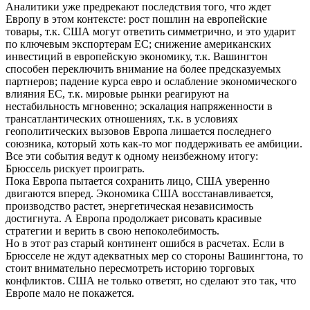
Аналитики уже предрекают последствия того, что ждет
Европу в этом контексте: рост пошлин на европейские
товары, т.к. США могут ответить симметрично, и это ударит
по ключевым экспортерам ЕС; снижение американских
инвестиций в европейскую экономику, т.к. Вашингтон
способен переключить внимание на более предсказуемых
партнеров; падение курса евро и ослабление экономического
влияния ЕС, т.к. мировые рынки реагируют на
нестабильность мгновенно; эскалация напряженности в
трансатлантических отношениях, т.к. в условиях
геополитических вызовов Европа лишается последнего
союзника, который хоть как-то мог поддерживать ее амбиции.
Все эти события ведут к одному неизбежному итогу:
Брюссель рискует проиграть.
Пока Европа пытается сохранить лицо, США уверенно
двигаются вперед. Экономика США восстанавливается,
производство растет, энергетическая независимость
достигнута. А Европа продолжает рисовать красивые
стратегии и верить в свою непоколебимость.
Но в этот раз старый континент ошибся в расчетах. Если в
Брюсселе не ждут адекватных мер со стороны Вашингтона, то
стоит внимательно пересмотреть историю торговых
конфликтов. США не только ответят, но сделают это так, что
Европе мало не покажется.