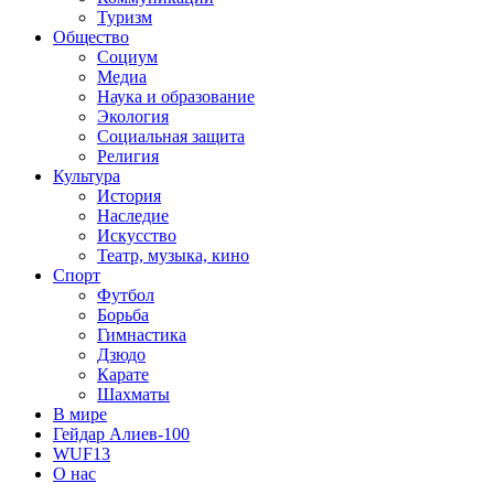
Туризм
Общество
Социум
Медиа
Наука и образование
Экология
Социальная защита
Религия
Культура
История
Наследие
Искусство
Театр, музыка, кино
Спорт
Футбол
Борьба
Гимнастика
Дзюдо
Карате
Шахматы
В мире
Гейдар Алиев-100
WUF13
О нас