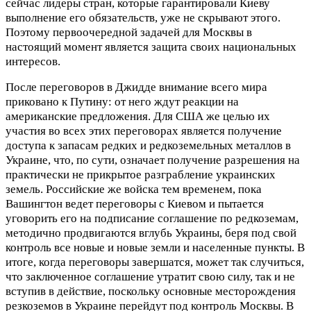
сейчас лидеры стран, которые гарантировали Киеву
выполнение его обязательств, уже не скрывают этого.
Поэтому первоочередной задачей для Москвы в
настоящий момент является защита своих национальных
интересов.
После переговоров в Джидде внимание всего мира
приковано к Путину: от него ждут реакции на
американские предложения. Для США же целью их
участия во всех этих переговорах является получение
доступа к запасам редких и редкоземельных металлов в
Украине, что, по сути, означает получение разрешения на
практически не прикрытое разграбление украинских
земель. Российские же войска тем временем, пока
Вашингтон ведет переговоры с Киевом и пытается
уговорить его на подписание соглашение по редкоземам,
методично продвигаются вглубь Украины, беря под свой
контроль все новые и новые земли и населенные пункты. В
итоге, когда переговоры завершатся, может так случиться,
что заключенное соглашение утратит свою силу, так и не
вступив в действие, поскольку основные месторождения
резкоземов в Украине перейдут под контроль Москвы. В