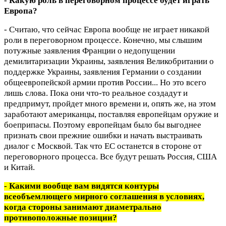
- Какую роль в переговорном процессе будет играть
Европа?
- Считаю, что сейчас Европа вообще не играет никакой
роли в переговорном процессе. Конечно, мы слышим
потужные заявления Франции о недопущении
демилитаризации Украины, заявления Великобритании о
поддержке Украины, заявления Германии о создании
общеевропейской армии против России... Но это всего
лишь слова. Пока они что-то реальное создадут и
предпримут, пройдет много времени и, опять же, на этом
заработают американцы, поставляя европейцам оружие и
боеприпасы. Поэтому европейцам было бы выгоднее
признать свои прежние ошибки и начать выстраивать
диалог с Москвой. Так что ЕС останется в стороне от
переговорного процесса. Все будут решать Россия, США
и Китай.
- Какими вообще вам видятся контуры
всеобъемлющего мирного соглашения в условиях,
когда стороны занимают диаметрально
противоположные позиции?