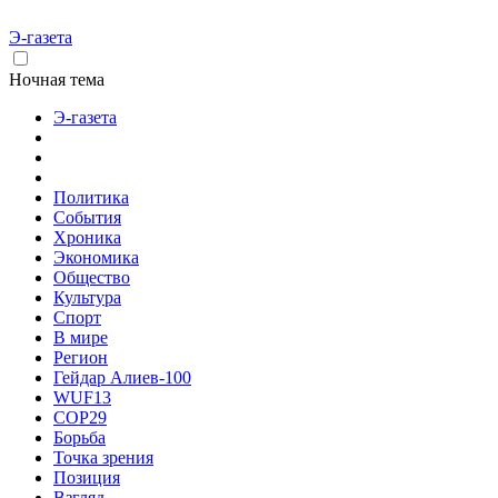
Э-газета
Ночная тема
Э-газета
Политика
События
Хроника
Экономика
Общество
Культура
Спорт
В мире
Регион
Гейдар Алиев-100
WUF13
COP29
Борьба
Точка зрения
Позиция
Взгляд