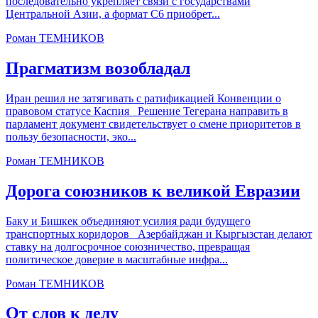
последовательно укрепляет связи с государствами
Центральной Азии, а формат С6 приобрет...
Роман ТЕМНИКОВ
Прагматизм возобладал
Иран решил не затягивать с ратификацией Конвенции о
правовом статусе Каспия Решение Тегерана направить в
парламент документ свидетельствует о смене приоритетов в
пользу безопасности, эко...
Роман ТЕМНИКОВ
Дорога союзников к великой Евразии
Баку и Бишкек объединяют усилия ради будущего
транспортных коридоров Азербайджан и Кыргызстан делают
ставку на долгосрочное союзничество, превращая
политическое доверие в масштабные инфра...
Роман ТЕМНИКОВ
От слов к делу