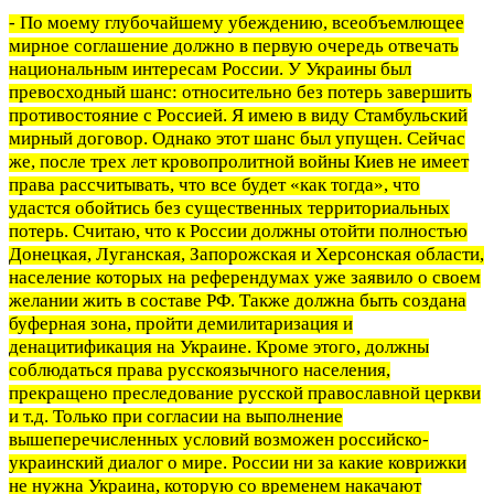
- По моему глубочайшему убеждению, всеобъемлющее
мирное соглашение должно в первую очередь отвечать
национальным интересам России. У Украины был
превосходный шанс: относительно без потерь завершить
противостояние с Россией. Я имею в виду Стамбульский
мирный договор. Однако этот шанс был упущен. Сейчас
же, после трех лет кровопролитной войны Киев не имеет
права рассчитывать, что все будет «как тогда», что
удастся обойтись без существенных территориальных
потерь. Считаю, что к России должны отойти полностью
Донецкая, Луганская, Запорожская и Херсонская области,
население которых на референдумах уже заявило о своем
желании жить в составе РФ. Также должна быть создана
буферная зона, пройти демилитаризация и
денацитификация на Украине. Кроме этого, должны
соблюдаться права русскоязычного населения,
прекращено преследование русской православной церкви
и т.д. Только при согласии на выполнение
вышеперечисленных условий возможен российско-
украинский диалог о мире. России ни за какие коврижки
не нужна Украина, которую со временем накачают