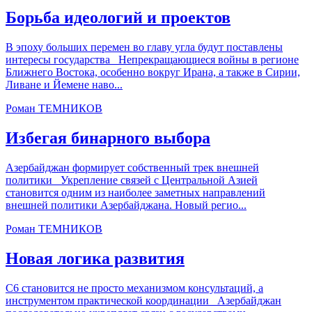
Борьба идеологий и проектов
В эпоху больших перемен во главу угла будут поставлены
интересы государства Непрекращающиеся войны в регионе
Ближнего Востока, особенно вокруг Ирана, а также в Сирии,
Ливане и Йемене наво...
Роман ТЕМНИКОВ
Избегая бинарного выбора
Азербайджан формирует собственный трек внешней
политики Укрепление связей с Центральной Азией
становится одним из наиболее заметных направлений
внешней политики Азербайджана. Новый регио...
Роман ТЕМНИКОВ
Новая логика развития
С6 становится не просто механизмом консультаций, а
инструментом практической координации Азербайджан