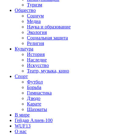
Туризм
Общество
Социум
Медиа
Наука и образование
Экология
Социальная защита
Религия
Культура
История
Наследие
Искусство
Театр, музыка, кино
Спорт
Футбол
Борьба
Гимнастика
Дзюдо
Карате
Шахматы
В мире
Гейдар Алиев-100
WUF13
О нас