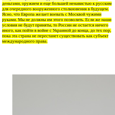
деньгами, оружием и еще большей ненавистью к русским
для очередного вооруженного столкновения в будущем.
Ясно, что Европа желает воевать с Москвой чужими
руками. Мы не должны им этого позволить. Если же наши
условия не будут приняты, то России не остается ничего
иного, как пойти в войне с Украиной до конца, до тех пор,
пока эта страна не перестанет существовать как субъект
международного права.