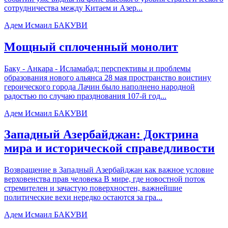
сотрудничества между Китаем и Азер...
Адем Исмаил БАКУВИ
Мощный сплоченный монолит
Баку - Анкара - Исламабад: перспективы и проблемы
образования нового альянса 28 мая пространство воистину
героического города Лачин было наполнено народной
радостью по случаю празднования 107-й год...
Адем Исмаил БАКУВИ
Западный Азербайджан: Доктрина
мира и исторической справедливости
Возвращение в Западный Азербайджан как важное условие
верховенства прав человека В мире, где новостной поток
стремителен и зачастую поверхностен, важнейшие
политические вехи нередко остаются за гра...
Адем Исмаил БАКУВИ