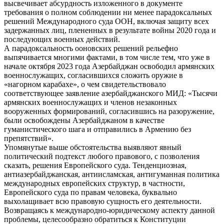
высвечивает абсурдность изложенного в документе
требования о полном соблюдении ни менее парадоксальных
решений Международного суда ООН, включая защиту всех
задержанных лиц, плененных в результате войны 2020 года и
последующих военных действий.
А парадоксальность ооновских решений рельефно
выпячивается многими фактами, в том числе тем, что уже в
начале октября 2023 года Азербайджан освободил армянских
военнослужащих, согласившихся сложить оружие в
«нагорном карабахе», о чем свидетельствовало
соответствующее заявление азербайджанского МИД: «Тысячи
армянских военнослужащих и членов незаконных
вооруженных формирований, согласившись на разоружение,
были освобождены Азербайджаном в качестве
гуманистического шага и отправились в Армению без
препятствий».
Упомянутые выше обстоятельства выявляют явный
политический подтекст любого правового, с позволения
сказать, решения Европейского суда. Тенденциозная,
антиазербайджанская, антиисламская, антигуманная политика
международных европейских структур, в частности,
Европейского суда по правам человека, буквально
выхолащивает всю правовую сущность его деятельности.
Возвращаясь к международно-­юридическому аспекту данной
проблемы, целесообразно обратиться к Конституции