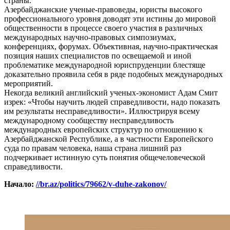
страны.
Азербайджанские ученые-правоведы, юристы высокого
профессионального уровня доводят эти истины до мировой
общественности в процессе своего участия в различных
международных научно-правовых симпозиумах,
конференциях, форумах. Объективная, научно-практическая
позиция наших специалистов по освещаемой и иной
проблематике международной юриспруденции блестяще
доказательно проявила себя в ряде подобных международных
мероприятий.
Некогда великий английский ученых-экономист Адам Смит
изрек: «Чтобы научить людей справедливости, надо показать
им результаты несправедливости». Иллюстрируя всему
международному сообществу несправедливость
международных европейских структур по отношению к
Азербайджанской Республике, а в частности Европейского
суда по правам человека, наша страна лишний раз
подчеркивает истинную суть понятия общечеловеческой
справедливости.
Начало:
//br.az/politics/79662/v-duhe-zakonov/