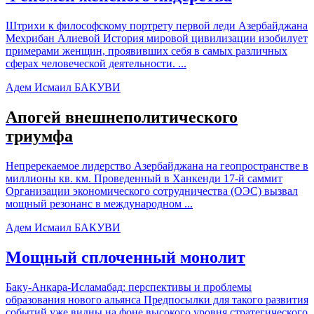
Штрихи к философскому портрету первой леди Азербайджана
Мехрибан Алиевой История мировой цивилизации изобилует
примерами женщин, проявивших себя в самых различных
сферах человеческой деятельности. ...
Адем Исмаил БАКУВИ
Апогей внешнеполитического
триумфа
Непререкаемое лидерство Азербайджана на геопространстве в
миллионы кв. км. Проведенный в Ханкенди 17-й саммит
Организации экономического сотрудничества (ОЭС) вызвал
мощный резонанс в международном ...
Адем Исмаил БАКУВИ
Мощный сплоченный монолит
Баку-Анкара-Исламабад: перспективы и проблемы
образования нового альянса Предпосылки для такого развития
событий уже видны на фоне высокого уровня стратегического