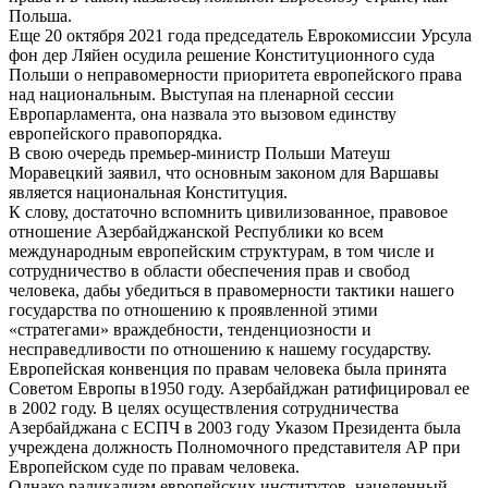
Польша.
Еще 20 октября 2021 года председатель Еврокомиссии Урсула
фон дер Ляйен осудила решение Конституционного суда
Польши о неправомерности приоритета европейского права
над национальным. Выступая на пленарной сессии
Европарламента, она назвала это вызовом единству
европейского правопорядка.
В свою очередь премьер-министр Польши Матеуш
Моравецкий заявил, что основным законом для Варшавы
является национальная Конституция.
К слову, достаточно вспомнить цивилизованное, правовое
отношение Азербайджанской Республики ко всем
международным европейским структурам, в том числе и
сотрудничество в области обеспечения прав и свобод
человека, дабы убедиться в правомерности тактики нашего
государства по отношению к проявленной этими
«стратегами» враждебности, тенденциозности и
несправедливости по отношению к нашему государству.
Европейская конвенция по правам человека была принята
Советом Европы в1950 году. Азербайджан ратифицировал ее
в 2002 году. В целях осуществления сотрудничества
Азербайджана с ЕСПЧ в 2003 году Указом Президента была
учреждена должность Полномочного представителя АР при
Европейском суде по правам человека.
Однако радикализм европейских институтов, нацеленный