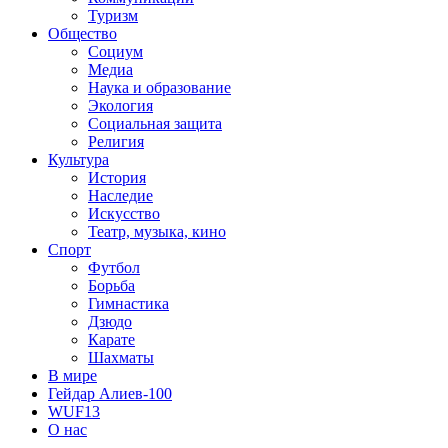
Туризм
Общество
Социум
Медиа
Наука и образование
Экология
Социальная защита
Религия
Культура
История
Наследие
Искусство
Театр, музыка, кино
Спорт
Футбол
Борьба
Гимнастика
Дзюдо
Карате
Шахматы
В мире
Гейдар Алиев-100
WUF13
О нас