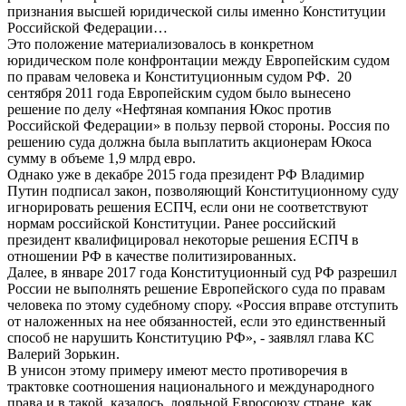
признания высшей юридической силы именно Конституции
Российской Федерации…
Это положение материализовалось в конкретном
юридическом поле конфронтации между Европейским судом
по правам человека и Конституционным судом РФ. 20
сентября 2011 года Европейским судом было вынесено
решение по делу «Нефтяная компания Юкос против
Российской Федерации» в пользу первой стороны. Россия по
решению суда должна была выплатить акционерам Юкоса
сумму в объеме 1,9 млрд евро.
Однако уже в декабре 2015 года президент РФ Владимир
Путин подписал закон, позволяющий Конституционному суду
игнорировать решения ЕСПЧ, если они не соответствуют
нормам российской Конституции. Ранее российский
президент квалифицировал некоторые решения ЕСПЧ в
отношении РФ в качестве политизированных.
Далее, в январе 2017 года Конституционный суд РФ разрешил
России не выполнять решение Европейского суда по правам
человека по этому судебному спору. «Россия вправе отступить
от наложенных на нее обязанностей, если это единственный
способ не нарушить Конституцию РФ», - заявлял глава КС
Валерий Зорькин.
В унисон этому примеру имеют место противоречия в
трактовке соотношения национального и международного
права и в такой, казалось, лояльной Евросоюзу стране, как