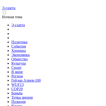
Э-газета
Ночная тема
Э-газета
Политика
События
Хроника
Экономика
Общество
Культура
Спорт
В мире
Регион
Гейдар Алиев-100
WUF13
COP29
Борьба
Точка зрения
Позиция
Взгляд