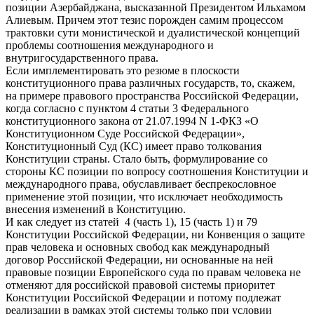
позиции Азербайджана, высказанной Президентом Ильхамом
Алиевым. Причем этот тезис порожден самим процессом
трактовки сути монистической и дуалистической концепций
проблемы соотношения международного и
внутригосударственного права.
Если имплементировать это резюме в плоскости
конституционного права различных государств, то, скажем,
на примере правового пространства Российской Федерации,
когда согласно с пунктом 4 статьи 3 Федерального
конституционного закона от 21.07.1994 N 1-ФКЗ «О
Конституционном Суде Российской Федерации»,
Конституционный Суд (КС) имеет право толкования
Конституции страны. Стало быть, формулирование со
стороны КС позиции по вопросу соотношения Конституции и
международного права, обуславливает беспрекословное
применение этой позиции, что исключает необходимость
внесения изменений в Конституцию.
И как следует из статей 4 (часть 1), 15 (часть 1) и 79
Конституции Российской Федерации, ни Конвенция о защите
прав человека и основных свобод как международный
договор Российской Федерации, ни основанные на ней
правовые позиции Европейского суда по правам человека не
отменяют для российской правовой системы приоритет
Конституции Российской Федерации и потому подлежат
реализации в рамках этой системы только при условии