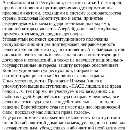
Азербайджанской Республики, согласно статье 151 которой,
при возникновении противоречия между нормативно-
правовыми актами, входящими в систему законодательства
страны (исключая Конституцию и акты, принятые
референдумом), и межгосударственными договорами,
стороной которых является Азербайджанская Республика,
применяются международные договоры.
Упомянутый контекст конституционного положения
республики лишний раз подтверждает неправомерность
решений Европейского суда в отношении Азербайджана, ибо
оно выполняется лишь в случае наличия соответствующих
договоров и соглашений, а также не нарушает национально-
государственные интересы, защиту которых обеспечивает
Конституционный суд республики, опираясь на
соответствующие статьи Основного закона страны.
И как метко подметил Президент Ильхам Алиев в
упомянутом выше выступлении, «ПАСЕ лишила нас права
голоса… С тех пор мы не участвуем в их заседаниях…в
выборах судей Европейского суда по правам человека, все
решения этого суда для нас недействительны… ни одно
решение Европейского суда не имеет для нас юридической
силы, поскольку нас лишили права голоса».
Еще раз вспоминая изложенный выше тезис об отсутствии
полной и абсолютной доминанты международного права над
государственным, убеждаешься в абсолютной необратимости