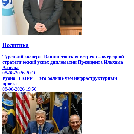
Политика
Турецкий эксперт: Вашингтонская встреча – очередной
стратегический успех дипломатии Президента Ильхама
Алиева
08-08-2026
20:10
Рубио: TRIPP — это больше чем инфраструктурный
проект
08-08-2026
19:50