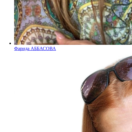
Фарида АББАСОВА