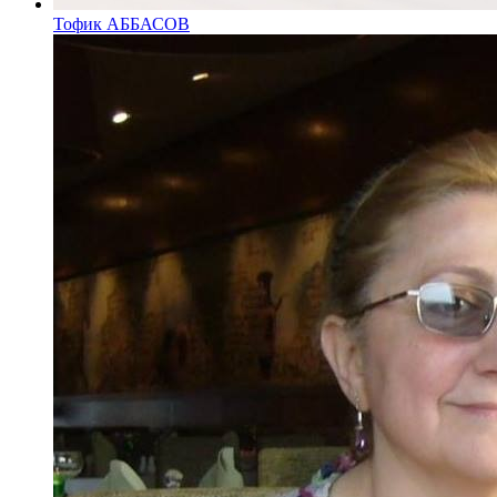
Тофик АББАСОВ