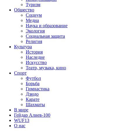
Туризм
Общество
Социум
Медиа
Наука и образование
Экология
Социальная защита
Религия
Культура
История
Наследие
Искусство
Театр, музыка, кино
Спорт
Футбол
Борьба
Гимнастика
Дзюдо
Карате
Шахматы
В мире
Гейдар Алиев-100
WUF13
О нас