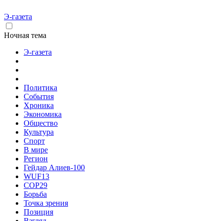
Э-газета
Ночная тема
Э-газета
Политика
События
Хроника
Экономика
Общество
Культура
Спорт
В мире
Регион
Гейдар Алиев-100
WUF13
COP29
Борьба
Точка зрения
Позиция
Взгляд