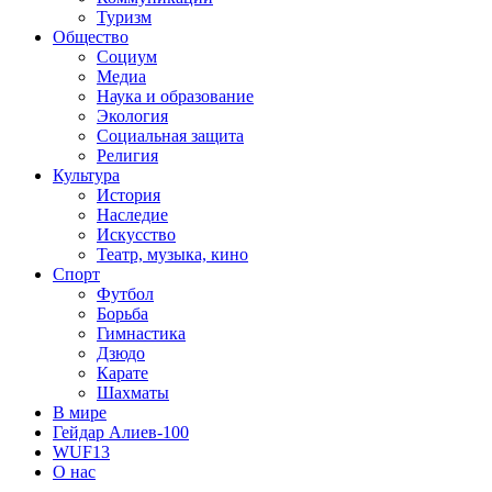
Туризм
Общество
Социум
Медиа
Наука и образование
Экология
Социальная защита
Религия
Культура
История
Наследие
Искусство
Театр, музыка, кино
Спорт
Футбол
Борьба
Гимнастика
Дзюдо
Карате
Шахматы
В мире
Гейдар Алиев-100
WUF13
О нас