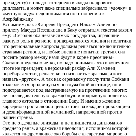
президенту) столь долго терпело выходки кадрового
дипломата, а может даже специально забрасывало «удочку» в
«мутную воду» недопонимания по отношению к
Азербайджану.
Вспомним, как 28 апреля Президент Ильхам Алиев по
прилету Масуда Пезешкиана в Баку открытым текстом заявил
ему: «Сегодня оба независимых государства, играющие
важную роль в регионе, придерживаются мнения и политики,
что региональные вопросы должны решаться исключительно
странами региона, и любые внешние попытки третьих сил
посеять раздор между нами будут в корне пресечены».
Сказано предельно четко, но надо понимать, что в конечном
итоге не президент, а верховный рахбар Али Хаменеи,
перебирая четки, решает, кого назначить «врагом», а кого
назвать «другом». А так как серенькому послу типа Собхани
тоже хочется продвинуться по служебной лестнице, он и
подстраивается под выстраиваемую на протяжении многих
лет последовательную враждебную и подрывную политику
главного аятоллы в отношении Баку. И именно желание
карьерного роста любой ценой стоит за каждой провокацией
и дезинформационной кампанией, направленной против
нашей страны.
Это не отдельные эпизоды, и не инициатива дипломатов
среднего ранга, а вражеская идеология, источником которой
является «недремлющее око борьбы с клевретами мирового