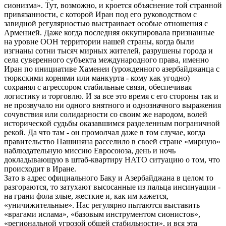
сионизма». Тут, возможно, и кроется объяснение той странной
привязанности, с которой Иран под его руководством с
завидной регулярностью выстраивает особые отношения с
Арменией. Даже когда последняя оккупировала признанные
на уровне ООН территории нашей страны, когда были
изгнаны сотни тысяч мирных жителей, разрушены города и
села суверенного субъекта международного права, именно
Иран по инициативе Хаменеи (урожденного азербайджанца с
тюркскими корнями или манкурта - кому как угодно)
сохранял с агрессором стабильные связи, обеспечивая
логистику и торговлю. И за все это время с его стороны так и
не прозвучало ни одного внятного и однозначного выражения
сочувствия или солидарности со своим же народом, волей
исторической судьбы оказавшимся разделенным пограничной
рекой. Да что там - он промолчал даже в том случае, когда
правительство Пашиняна расселило в своей стране «мирную»
наблюдательную миссию Евросоюза, день и ночь
докладывающую в штаб-квартиру НАТО ситуацию о том, что
происходит в Иране.
Зато в адрес официального Баку и Азербайджана в целом то
разгораются, то затухают высосанные из пальца инсинуации -
на грани фола злые, жесткие и, как им кажется,
«уничижительные». Нас регулярно пытаются выставить
«врагами ислама», «базовым инструментом сионистов»,
«региональной угрозой общей стабильности», и вся эта