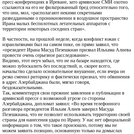
пресс-конференциях в Иреване, зато армянские СМИ охотно
ссылаются на его не фильтрованный бред относительно того,
что они, мол, «располагают некими секретными
разведданными о проникновении в воздушное пространство
Ирана малых беспилотных летательных аппаратов с
территории некоторых соседних стран».
В частности, на прошлой неделе, когда конфликт южан с
израильтянами был на самом пике, он прямо заявил, что
«президент Ирана Масуд Пезешкиан призвал Ильхама Алиева
провести очень серьезное расследование».
Видимо, этот неуч забыл, что не на базаре находится, где
можно зубоскалить без последствий, и, скорее всего,
начальство сделало основательное внушение, если вчера он
резко сменил риторику и фактически признал, что обвинения
в адрес Азербайджана были, мягко говоря,
бездоказательными.
Так, комментируя свои прежние заявления и публикации в
армянской прессе о возможной угрозе со стороны
Азербайджана, дипломат заявил: «Во время телефонного
разговора президентов Ильхам Алиев заверил Масуда
Пезешкиана, что не позволит использовать территорию своей
страны для нанесения удара по Ирану. У нас нет официальной
информации о том, что такое произошло, потому мы не
можем заявить позицию, основанную только на домыслах