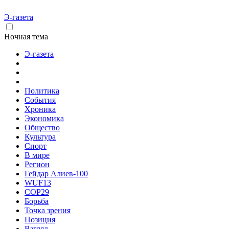
Э-газета
Ночная тема
Э-газета
Политика
События
Хроника
Экономика
Общество
Культура
Спорт
В мире
Регион
Гейдар Алиев-100
WUF13
COP29
Борьба
Точка зрения
Позиция
Взгляд