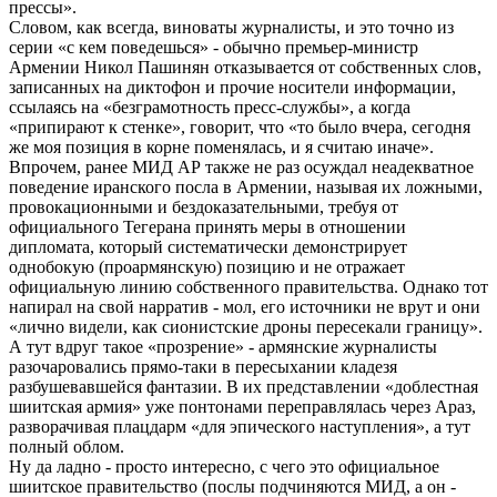
прессы».
Словом, как всегда, виноваты журналисты, и это точно из
серии «с кем поведешься» - обычно премьер-министр
Армении Никол Пашинян отказывается от собственных слов,
записанных на диктофон и прочие носители информации,
ссылаясь на «безграмотность пресс-службы», а когда
«припирают к стенке», говорит, что «то было вчера, сегодня
же моя позиция в корне поменялась, и я считаю иначе».
Впрочем, ранее МИД АР также не раз осуждал неадекватное
поведение иранского посла в Армении, называя их ложными,
провокационными и бездоказательными, требуя от
официального Тегерана принять меры в отношении
дипломата, который систематически демонстрирует
однобокую (проармянскую) позицию и не отражает
официальную линию собственного правительства. Однако тот
напирал на свой нарратив - мол, его источники не врут и они
«лично видели, как сионистские дроны пересекали границу».
А тут вдруг такое «прозрение» - армянские журналисты
разочаровались прямо-таки в пересыхании кладезя
разбушевавшейся фантазии. В их представлении «доблестная
шиитская армия» уже понтонами переправлялась через Араз,
разворачивая плацдарм «для эпического наступления», а тут
полный облом.
Ну да ладно - просто интересно, с чего это официальное
шиитское правительство (послы подчиняются МИД, а он -