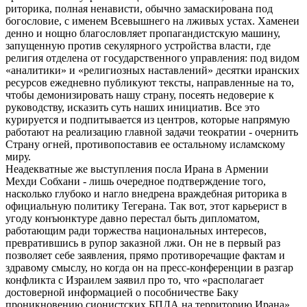
риторика, полная ненависти, обычно замаскирована под
богословие, с именем Всевышнего на лживых устах. Хаменеи
денно и нощно благословляет пропагандистскую машину,
запущенную против секулярного устройства власти, где
религия отделена от государственного управления: под видом
«аналитики» и «религиозных наставлений» десятки иранских
ресурсов ежедневно публикуют тексты, направленные на то,
чтобы демонизировать нашу страну, посеять недоверие к
руководству, исказить суть наших инициатив. Все это
курируется и подпитывается из центров, которые напрямую
работают на реализацию главной задачи теократии - очернить
Страну огней, противопоставив ее остальному исламскому
миру.
Неадекватные же выступления посла Ирана в Армении
Мехди Собхани - лишь очередное подтверждение того,
насколько глубоко и нагло внедрена враждебная риторика в
официальную политику Тегерана. Так вот, этот карьерист в
угоду конъюнктуре давно перестал быть дипломатом,
работающим ради торжества национальных интересов,
превратившись в рупор заказной лжи. Он не в первый раз
позволяет себе заявления, прямо противоречащие фактам и
здравому смыслу, но когда он на пресс-конференции в разгар
конфликта с Израилем заявил про то, что «располагает
достоверной информацией о пособничестве Баку
проникновению сионистских БПЛА на территорию Ирана»,