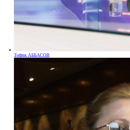
Тофик АББАСОВ