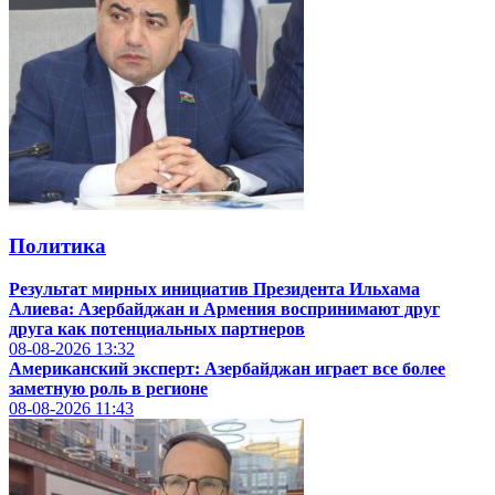
Политика
Результат мирных инициатив Президентa Ильхамa
Алиевa: Азербайджан и Армения воспринимают друг
друга как потенциальных партнеров
08-08-2026
13:32
Американский эксперт: Азербайджан играет все более
заметную роль в регионе
08-08-2026
11:43