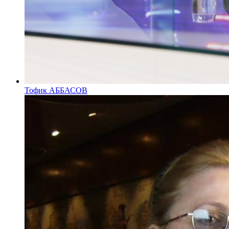
Тофик АББАСОВ