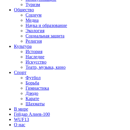
Туризм
Общество
Социум
Медиа
Наука и образование
Экология
Социальная защита
Религия
Культура
История
Наследие
Искусство
Театр, музыка, кино
Спорт
Футбол
Борьба
Гимнастика
Дзюдо
Карате
Шахматы
В мире
Гейдар Алиев-100
WUF13
О нас