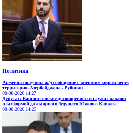
Политика
Армения получила ж/д сообщение с внешним миром через
территорию Азербайджана - Рубинян
08-08-2026
14:27
Депутат: Вашингтонские договоренности служат важной
платформой для мирного будущего Южного Кавказа
08-08-2026
14:25