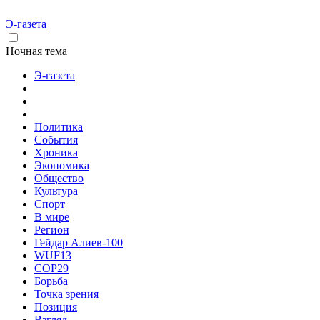
Э-газета
Ночная тема
Э-газета
Политика
События
Хроника
Экономика
Общество
Культура
Спорт
В мире
Регион
Гейдар Алиев-100
WUF13
COP29
Борьба
Точка зрения
Позиция
Взгляд