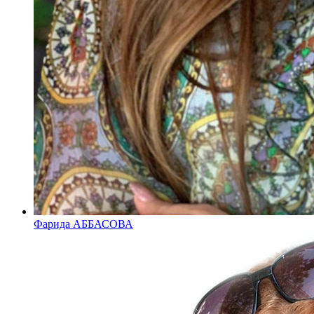
Фарида АББАСОВА