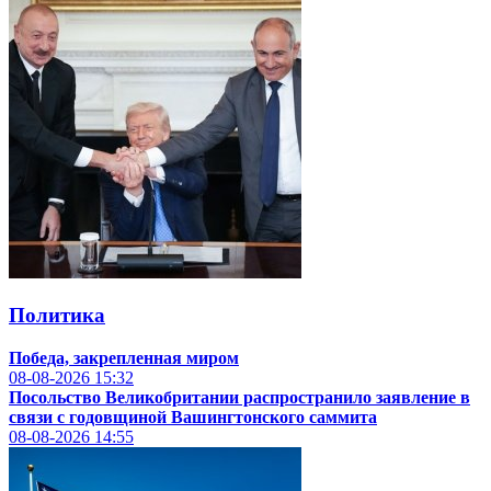
Политика
Победа, закрепленная миром
08-08-2026
15:32
Посольство Великобритании распространило заявление в
связи с годовщиной Вашингтонского саммита
08-08-2026
14:55