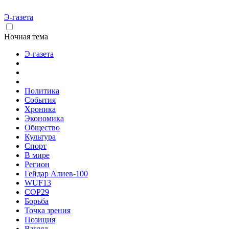
Э-газета
Ночная тема
Э-газета
Политика
События
Хроника
Экономика
Общество
Культура
Спорт
В мире
Регион
Гейдар Алиев-100
WUF13
COP29
Борьба
Точка зрения
Позиция
Взгляд