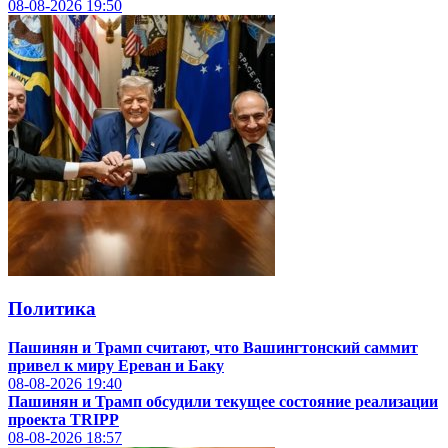
08-08-2026
19:50
Политика
Пашинян и Трамп считают, что Вашингтонский саммит
привел к миру Ереван и Баку
08-08-2026
19:40
Пашинян и Трамп обсудили текущее состояние реализации
проекта TRIPP
08-08-2026
18:57