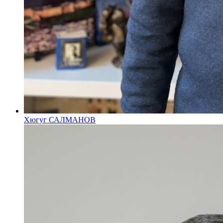
Хюгуг САЛМАНОВ