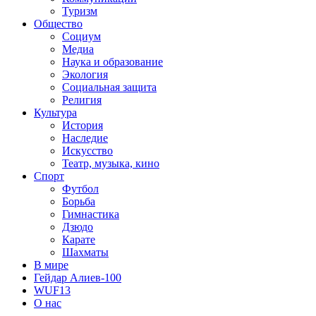
Туризм
Общество
Социум
Медиа
Наука и образование
Экология
Социальная защита
Религия
Культура
История
Наследие
Искусство
Театр, музыка, кино
Спорт
Футбол
Борьба
Гимнастика
Дзюдо
Карате
Шахматы
В мире
Гейдар Алиев-100
WUF13
О нас