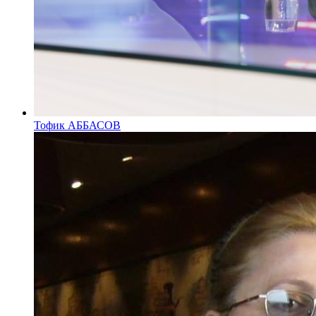
Тофик АББАСОВ