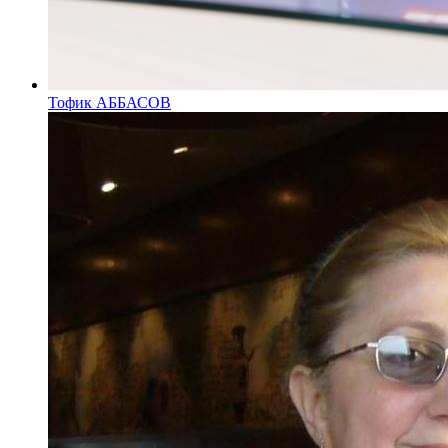
Тофик АББАСОВ