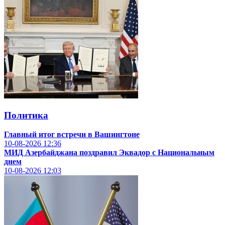
Политика
Главный итог встречи в Вашингтоне
10-08-2026
12:36
МИД Азербайджана поздравил Эквадор с Национальным
днем
10-08-2026
12:03