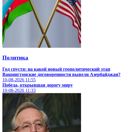
Политика
Год спустя: на какой новый геополитический этап
Вашингтонские договоренности вывели Азербайджан?
10-08-2026
11:55
Победа, открывшая дорогу миру
10-08-2026
11:33