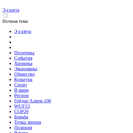
Э-газета
Ночная тема
Э-газета
Политика
События
Хроника
Экономика
Общество
Культура
Спорт
В мире
Регион
Гейдар Алиев-100
WUF13
COP29
Борьба
Точка зрения
Позиция
Взгляд