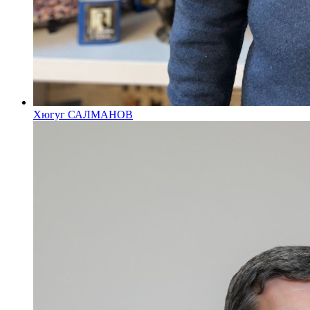
Хюгуг САЛМАНОВ