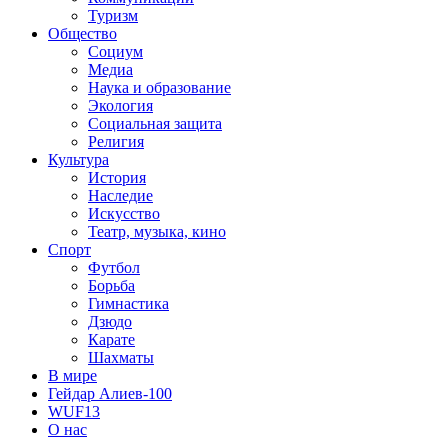
Туризм
Общество
Социум
Медиа
Наука и образование
Экология
Социальная защита
Религия
Культура
История
Наследие
Искусство
Театр, музыка, кино
Спорт
Футбол
Борьба
Гимнастика
Дзюдо
Карате
Шахматы
В мире
Гейдар Алиев-100
WUF13
О нас