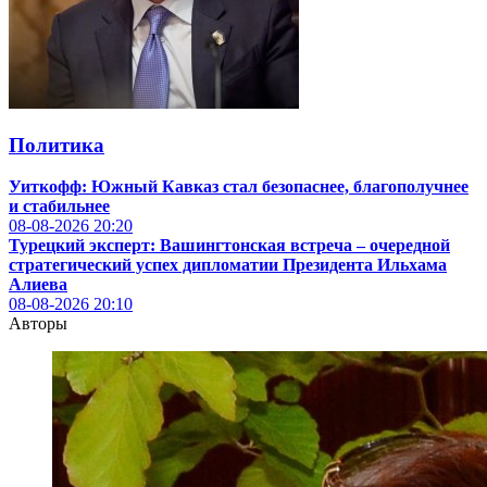
Политика
Уиткофф: Южный Кавказ стал безопаснее, благополучнее
и стабильнее
08-08-2026
20:20
Турецкий эксперт: Вашингтонская встреча – очередной
стратегический успех дипломатии Президента Ильхама
Алиева
08-08-2026
20:10
Авторы