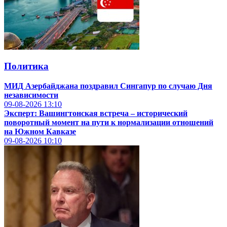
Политика
МИД Азербайджана поздравил Сингапур по случаю Дня
независимости
09-08-2026
13:10
Эксперт: Вашингтонская встреча – исторический
поворотный момент на пути к нормализации отношений
на Южном Кавказе
09-08-2026
10:10