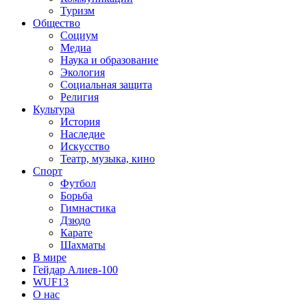
Туризм
Общество
Социум
Медиа
Наука и образование
Экология
Социальная защита
Религия
Культура
История
Наследие
Искусство
Театр, музыка, кино
Спорт
Футбол
Борьба
Гимнастика
Дзюдо
Карате
Шахматы
В мире
Гейдар Алиев-100
WUF13
О нас