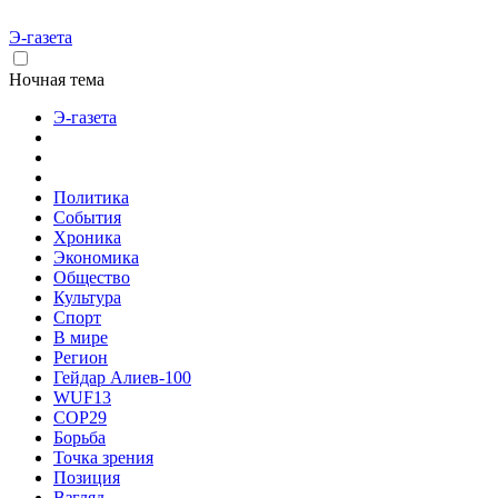
Э-газета
Ночная тема
Э-газета
Политика
События
Хроника
Экономика
Общество
Культура
Спорт
В мире
Регион
Гейдар Алиев-100
WUF13
COP29
Борьба
Точка зрения
Позиция
Взгляд