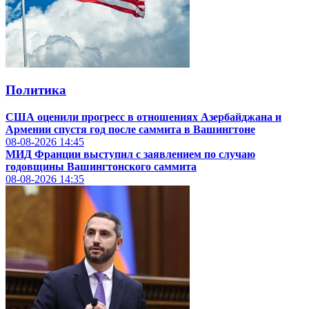
Политика
США оценили прогресс в отношениях Азербайджана и
Армении спустя год после саммита в Вашингтоне
08-08-2026
14:45
МИД Франции выступил с заявлением по случаю
годовщины Вашингтонского саммита
08-08-2026
14:35