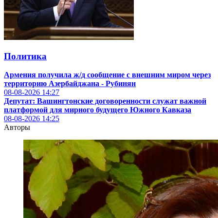
Политика
Армения получила ж/д сообщение с внешним миром через
территорию Азербайджана - Рубинян
08-08-2026
14:27
Депутат: Вашингтонские договоренности служат важной
платформой для мирного будущего Южного Кавказа
08-08-2026
14:25
Авторы