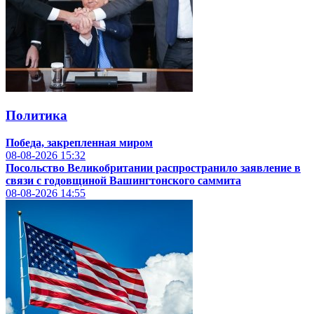
Политика
Победа, закрепленная миром
08-08-2026
15:32
Посольство Великобритании распространило заявление в
связи с годовщиной Вашингтонского саммита
08-08-2026
14:55