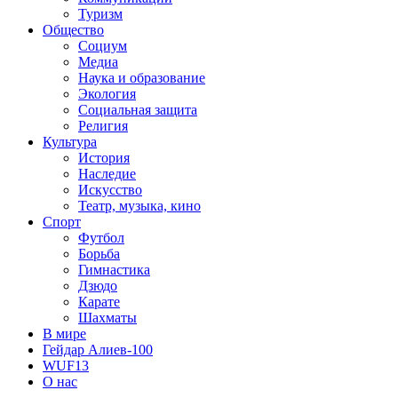
Туризм
Общество
Социум
Медиа
Наука и образование
Экология
Социальная защита
Религия
Культура
История
Наследие
Искусство
Театр, музыка, кино
Спорт
Футбол
Борьба
Гимнастика
Дзюдо
Карате
Шахматы
В мире
Гейдар Алиев-100
WUF13
О нас