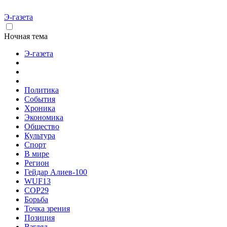
Э-газета
Ночная тема
Э-газета
Политика
События
Хроника
Экономика
Общество
Культура
Спорт
В мире
Регион
Гейдар Алиев-100
WUF13
COP29
Борьба
Точка зрения
Позиция
Взгляд