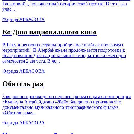
Гасымовой», посвященный сатирической поэзии. В этот раз
учас...
Фарида АББАСОВА
Ко Дню национального кино
В Баку и регионах страны пройдет масштабная программа
мероприятий В Азербайджане продолжается подготовка к
празднованию Дня национального кино, который ежегодно
отмечается 2 августа. В че...
Фарида АББАСОВА
Обитель рая
Завершено производство первого фильма в рамках концепции
«Культура Азербайджана -2040» Завершено производство
документально-музыкального этнографического фильма
«Обитель рая»...
Фарида АББАСОВА