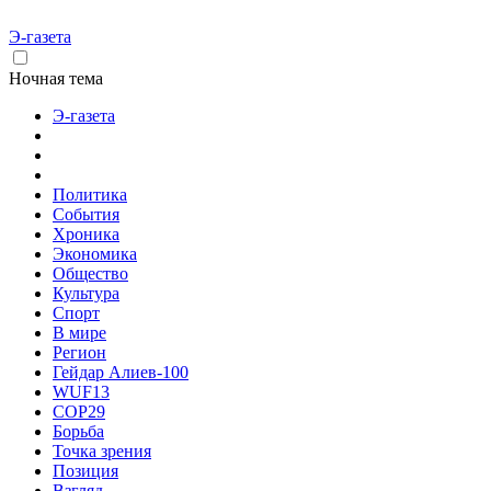
Э-газета
Ночная тема
Э-газета
Политика
События
Хроника
Экономика
Общество
Культура
Спорт
В мире
Регион
Гейдар Алиев-100
WUF13
COP29
Борьба
Точка зрения
Позиция
Взгляд