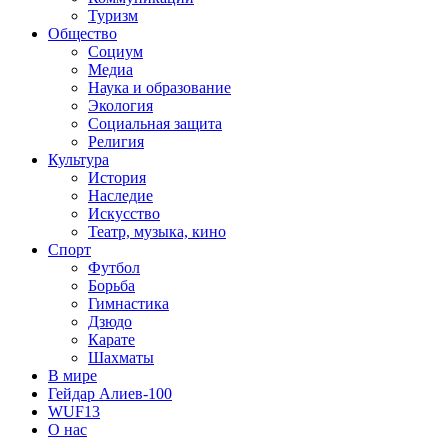
Туризм
Общество
Социум
Медиа
Наука и образование
Экология
Социальная защита
Религия
Культура
История
Наследие
Искусство
Театр, музыка, кино
Спорт
Футбол
Борьба
Гимнастика
Дзюдо
Карате
Шахматы
В мире
Гейдар Алиев-100
WUF13
О нас