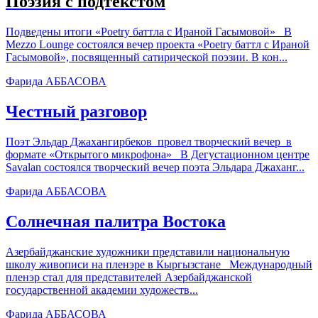
Поэзия с подтекстом
Подведены итоги «Poetry баттла с Ираной Гасымовой» В
Mezzo Lounge состоялся вечер проекта «Poetry баттл с Ираной
Гасымовой», посвященный сатирической поэзии. В кон...
Фарида АББАСОВА
Честный разговор
Поэт Эльдар Джахангирбеков провел творческий вечер в
формате «Открытого микрофона» В Дегустационном центре
Savalan состоялся творческий вечер поэта Эльдара Джаханг...
Фарида АББАСОВА
Солнечная палитра Востока
Азербайджанские художники представили национальную
школу живописи на пленэре в Кыргызстане Международный
пленэр стал для представителей Азербайджанской
государственной академии художеств...
Фарида АББАСОВА