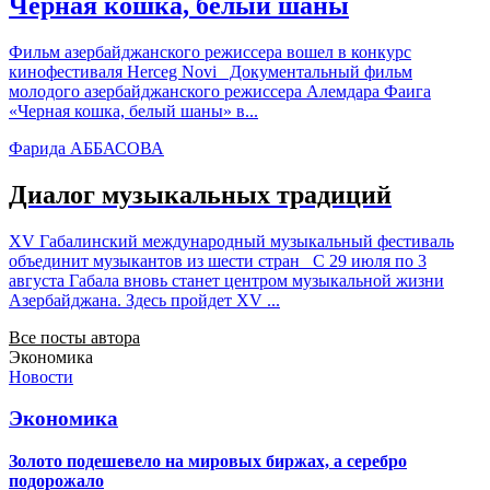
Черная кошка, белый шаны
Фильм азербайджанского режиссера вошел в конкурс
кинофестиваля Herceg Novi Документальный фильм
молодого азербайджанского режиссера Алемдара Фаига
«Черная кошка, белый шаны» в...
Фарида АББАСОВА
Диалог музыкальных традиций
XV Габалинский международный музыкальный фестиваль
объединит музыкантов из шести стран С 29 июля по 3
августа Габала вновь станет центром музыкальной жизни
Азербайджана. Здесь пройдет XV ...
Все посты автора
Экономика
Новости
Экономика
Золото подешевело на мировых биржах, а серебро
подорожало