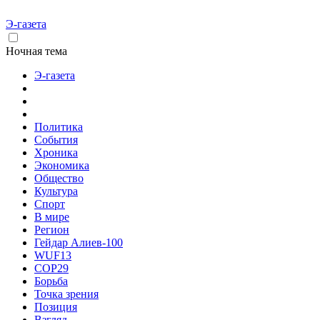
Э-газета
Ночная тема
Э-газета
Политика
События
Хроника
Экономика
Общество
Культура
Спорт
В мире
Регион
Гейдар Алиев-100
WUF13
COP29
Борьба
Точка зрения
Позиция
Взгляд