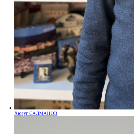
Хюгуг САЛМАНОВ