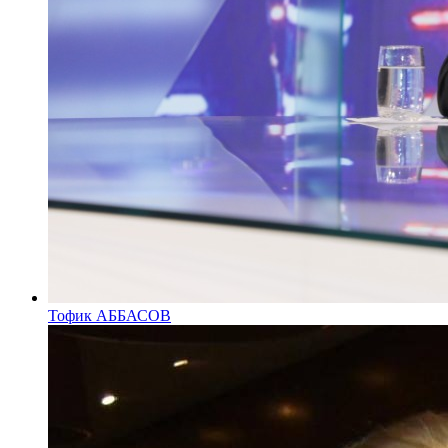
Тофик АББАСОВ