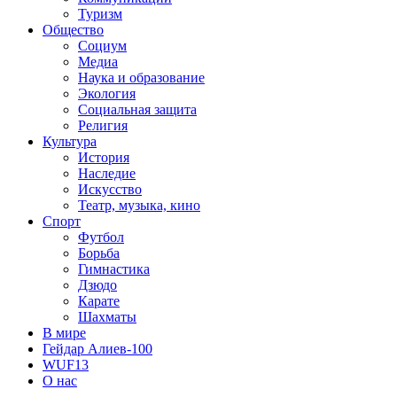
Туризм
Общество
Социум
Медиа
Наука и образование
Экология
Социальная защита
Религия
Культура
История
Наследие
Искусство
Театр, музыка, кино
Спорт
Футбол
Борьба
Гимнастика
Дзюдо
Карате
Шахматы
В мире
Гейдар Алиев-100
WUF13
О нас