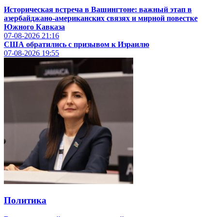
Историческая встреча в Вашингтоне: важный этап в
азербайджано-американских связях и мирной повестке
Южного Кавказа
07-08-2026
21:16
США обратились с призывом к Израилю
07-08-2026
19:55
Политика