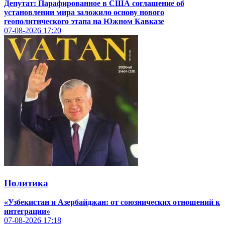
Депутат: Парафированное в США соглашение об
установлении мира заложило основу нового
геополитического этапа на Южном Кавказе
07-08-2026
17:20
Политика
«Узбекистан и Азербайджан: от союзнических отношений к
интеграции»
07-08-2026
17:18