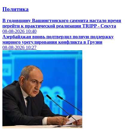
Политика
В годовщину Вашингтонского саммита настало время
перейти к практической реализации TRIPP - Секута
08-08-2026
10:40
Азербайджан вновь подтвердил полную поддержку
мирного урегулирования конфликта в Грузии
08-08-2026
10:27