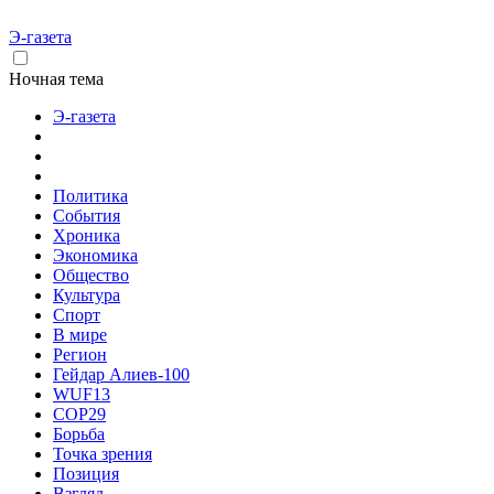
Э-газета
Ночная тема
Э-газета
Политика
События
Хроника
Экономика
Общество
Культура
Спорт
В мире
Регион
Гейдар Алиев-100
WUF13
COP29
Борьба
Точка зрения
Позиция
Взгляд