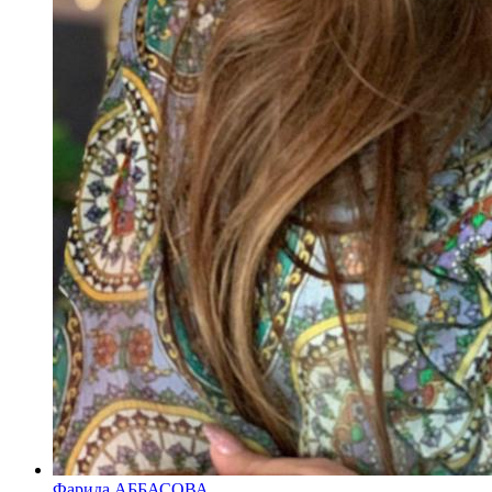
Фарида АББАСОВА