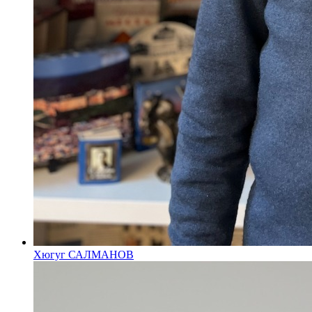
Хюгуг САЛМАНОВ