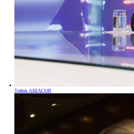
Тофик АББАСОВ