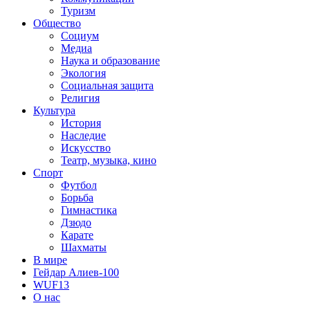
Туризм
Общество
Социум
Медиа
Наука и образование
Экология
Социальная защита
Религия
Культура
История
Наследие
Искусство
Театр, музыка, кино
Спорт
Футбол
Борьба
Гимнастика
Дзюдо
Карате
Шахматы
В мире
Гейдар Алиев-100
WUF13
О нас