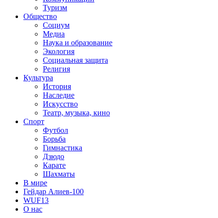
Туризм
Общество
Социум
Медиа
Наука и образование
Экология
Социальная защита
Религия
Культура
История
Наследие
Искусство
Театр, музыка, кино
Спорт
Футбол
Борьба
Гимнастика
Дзюдо
Карате
Шахматы
В мире
Гейдар Алиев-100
WUF13
О нас