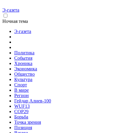
Э-газета
Ночная тема
Э-газета
Политика
События
Хроника
Экономика
Общество
Культура
Спорт
В мире
Регион
Гейдар Алиев-100
WUF13
COP29
Борьба
Точка зрения
Позиция
Взгляд