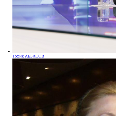
Тофик АББАСОВ