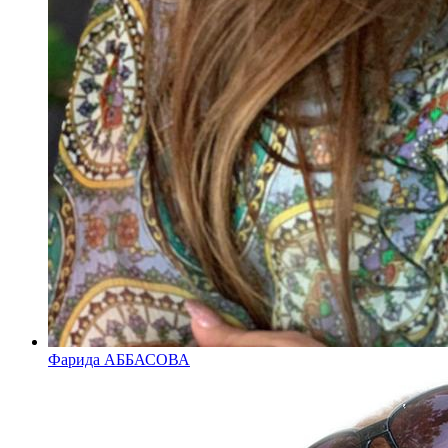
Фарида АББАСОВА