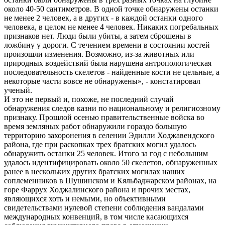
около 40-50 сантиметров. В одной точке обнаружены останки
не менее 2 человек, а в других - в каждой останки одного
человека, в целом не менее 4 человек. Никаких погребальных
признаков нет. Люди были убиты, а затем сброшены в
ложбину у дороги. С течением времени в состоянии костей
произошли изменения. Возможно, из-за животных или
природных воздействий была нарушена антропологическая
последовательность скелетов - найденные кости не цельные, а
некоторые части вовсе не обнаружены», - констатировал
ученый.
И это не первый и, похоже, не последний случай
обнаружения следов казни по национальному и религиозному
признаку. Прошлой осенью правительственные войска во
время земляных работ обнаружили гораздо большую
территорию захоронения в селении Эдилли Ходжавендского
района, где при раскопках трех братских могил удалось
обнаружить останки 25 человек. Итого за год с небольшим
удалось идентифицировать около 50 скелетов, обнаруженных
ранее в нескольких других братских могилах наших
соплеменников в Шушинском и Кяльбаджарском районах, на
горе Фаррух Ходжалинского района и прочих местах,
являющихся хоть и немыми, но объективными
свидетельствами нулевой степени соблюдения вандалами
международных конвенций, в том числе касающихся