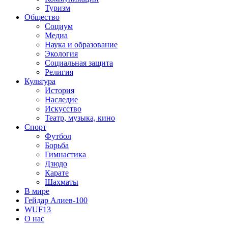
Туризм
Общество
Социум
Медиа
Наука и образование
Экология
Социальная защита
Религия
Культура
История
Наследие
Искусство
Театр, музыка, кино
Спорт
Футбол
Борьба
Гимнастика
Дзюдо
Карате
Шахматы
В мире
Гейдар Алиев-100
WUF13
О нас