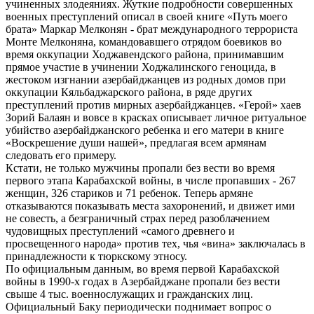
учиненных злодеяниях. Жуткие подробности совершенных
военных преступлений описал в своей книге «Путь моего
брата» Маркар Мелконян - брат международного террориста
Монте Мелконяна, командовавшего отрядом боевиков во
время оккупации Ходжавендского района, принимавшим
прямое участие в учинении Ходжалинского геноцида, в
жестоком изгнании азербайджанцев из родных домов при
оккупации Кяльбаджарского района, в ряде других
преступлений против мирных азербайджанцев. «Герой» хаев
Зорий Балаян и вовсе в красках описывает личное ритуальное
убийство азербайджанского ребенка и его матери в книге
«Воскрешение души нашей», предлагая всем армянам
следовать его примеру.
Кстати, не только мужчины пропали без вести во время
первого этапа Карабахской войны, в числе пропавших - 267
женщин, 326 стариков и 71 ребенок. Теперь армяне
отказываются показывать места захоронений, и движет ими
не совесть, а безграничный страх перед разоблачением
чудовищных преступлений «самого древнего и
просвещенного народа» против тех, чья «вина» заключалась в
принадлежности к тюркскому этносу.
По официальным данным, во время первой Карабахской
войны в 1990-х годах в Азербайджане пропали без вести
свыше 4 тыс. военнослужащих и гражданских лиц.
Официальный Баку периодически поднимает вопрос о