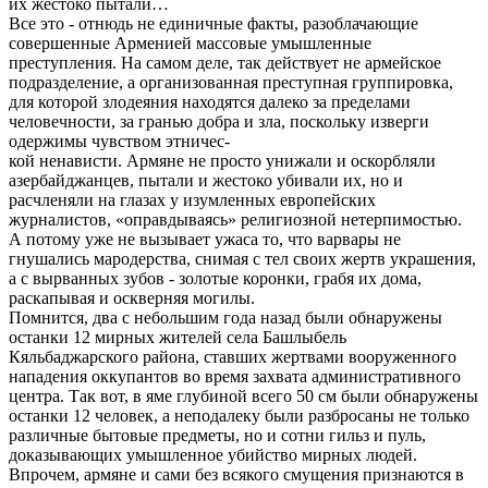
их жестоко пытали…
Все это - отнюдь не единичные факты, разоблачающие
совершенные Арменией массовые умышленные
преступления. На самом деле, так действует не армейское
подразделение, а организованная преступная группировка,
для которой злодеяния находятся далеко за пределами
человечности, за гранью добра и зла, поскольку изверги
одержимы чувством этничес-
кой ненависти. Армяне не просто унижали и оскорбляли
азербайджанцев, пытали и жестоко убивали их, но и
расчленяли на глазах у изумленных европейских
журналистов, «оправдываясь» религиозной нетерпимостью.
А потому уже не вызывает ужаса то, что варвары не
гнушались мародерства, снимая с тел своих жертв украшения,
а с вырванных зубов - золотые коронки, грабя их дома,
раскапывая и оскверняя могилы.
Помнится, два с небольшим года назад были обнаружены
останки 12 мирных жителей села Башлыбель
Кяльбаджарского района, ставших жертвами вооруженного
нападения оккупантов во время захвата административного
центра. Так вот, в яме глубиной всего 50 см были обнаружены
останки 12 человек, а неподалеку были разбросаны не только
различные бытовые предметы, но и сотни гильз и пуль,
доказывающих умышленное убийство мирных людей.
Впрочем, армяне и сами без всякого смущения признаются в