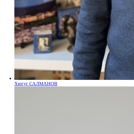
Хюгуг САЛМАНОВ