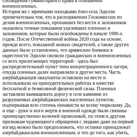
соблюдения гуманитарного права в отношении
военнопленных.
История же с мрачными находками близ села Эдилли
примечательна тем, что в распоряжении Госкомиссии по
делам военнопленных, пропавших без вести и заложников
оказались точные показания уцелевших пленных и
заложников, которые были освобождены в начале 1990-х
годов. После Отечественной войны 2020 года на основе,
прежде всего, показаний живых свидетелей, а также других
данных было установлено, что армянские боевики в
окрестности Эдилли свозили гражданских и военнопленных
со всех прилегающих территорий - здесь был
распределительный пункт типа концентрационного лагеря,
откуда пленных далее направляли в другие места. Часть
азербайджанцев оккупанты оставляли на месте и
использовали на принудительных работах в качестве
бесплатной и безмолвной физической силы. Пленных
заставляли вымащивать дорогу в селе камнями из
разрушаемых азербайджанских населенных пунктов,
подчеркивая всю степень ненависти ко всему тюркскому. Да,
и еще - руки и ноги жертв в военной одежде были связаны
преимущественно колючей проволокой, по этим и другим
признакам чудовищного обращения с людьми даже на первый
взгляд можно было предположить, что останки принадлежат
азербайджанским военнопленным, и что до того, как убить,