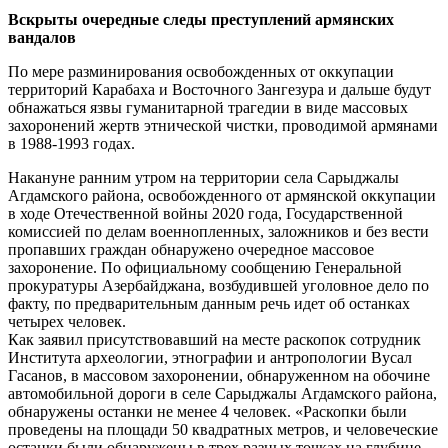
Вскрыты очередные следы преступлений армянских
вандалов
По мере разминирования освобожденных от оккупации
территорий Карабаха и Восточного Зангезура и дальше будут
обнажаться язвы гуманитарной трагедии в виде массовых
захоронений жертв этнической чистки, проводимой армянами
в 1988-1993 годах.
Накануне ранним утром на территории села Сарыджалы
Агдамского района, освобожденного от армянской оккупации
в ходе Отечественной войны 2020 года, Государственной
комиссией по делам военнопленных, заложников и без вести
пропавших граждан обнаружено очередное массовое
захоронение. По официальному сообщению Генеральной
прокуратуры Азербайджана, возбудившей уголовное дело по
факту, по предварительным данным речь идет об останках
четырех человек.
Как заявил присутствовавший на месте раскопок сотрудник
Института археологии, этнографии и антропологии Вусал
Гасанов, в массовом захоронении, обнаруженном на обочине
автомобильной дороги в селе Сарыджалы Агдамского района,
обнаружены останки не менее 4 человек. «Раскопки были
проведены на площади 50 квадратных метров, и человеческие
останки были обнаружены в трех разных точках на глубине