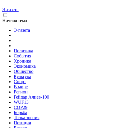
Э-газета
Ночная тема
Э-газета
Политика
События
Хроника
Экономика
Общество
Культура
Спорт
В мире
Регион
Гейдар Алиев-100
WUF13
COP29
Борьба
Точка зрения
Позиция
Взгляд