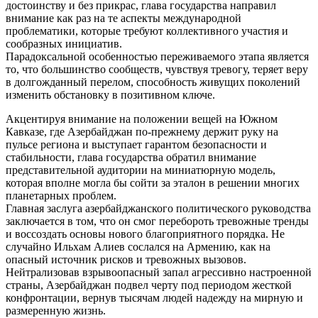
достоинству и без прикрас, глава государства направил
внимание как раз на те аспекты международной
проблематики, которые требуют коллективного участия и
сообразных инициатив.
Парадоксальной особенностью переживаемого этапа является
то, что большинство сообществ, чувствуя тревогу, теряет веру
в долгожданный перелом, способность живущих поколений
изменить обстановку в позитивном ключе.
Акцентируя внимание на положении вещей на Южном
Кавказе, где Азербайджан по-прежнему держит руку на
пульсе региона и выступает гарантом безопасности и
стабильности, глава государства обратил внимание
представительной аудитории на миниатюрную модель,
которая вполне могла бы сойти за эталон в решении многих
планетарных проблем.
Главная заслуга азербайджанского политического руководства
заключается в том, что он смог перебороть тревожные тренды
и воссоздать основы нового благоприятного порядка. Не
случайно Ильхам Алиев сослался на Армению, как на
опасный источник рисков и тревожных вызовов.
Нейтрализовав взрывоопасный запал агрессивно настроенной
страны, Азербайджан подвел черту под периодом жесткой
конфронтации, вернув тысячам людей надежду на мирную и
размеренную жизнь.