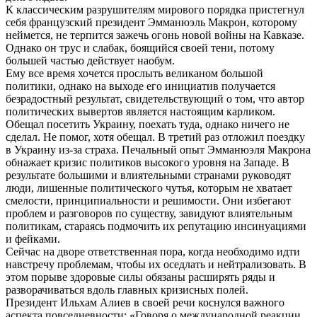
К классическим разрушителям мирового порядка пристегнул
себя французский президент Эмманюэль Макрон, которому
неймется, не терпится зажечь огонь новой войны на Кавказе.
Однако он трус и слабак, боящийся своей тени, потому
большей частью действует наобум.
Ему все время хочется прослыть великаном большой
политики, однако на выходе его инициатив получается
безрадостный результат, свидетельствующий о том, что автор
политических вывертов является настоящим карликом.
Обещал посетить Украину, поехать туда, однако ничего не
сделал. Не помог, хотя обещал. В третий раз отложил поездку
в Украину из-за страха. Печальный опыт Эмманюэля Макрона
обнажает кризис политиков высокого уровня на Западе. В
результате большими и влиятельными странами руководят
люди, лишенные политического чутья, которым не хватает
смелости, принципиальности и решимости. Они избегают
проблем и разговоров по существу, завидуют влиятельным
политикам, стараясь подмочить их репутацию инсинуациями
и фейками.
Сейчас на дворе ответственная пора, когда необходимо идти
навстречу проблемам, чтобы их оседлать и нейтрализовать. В
этом порыве здоровые силы обязаны расширять ряды и
разворачиваться вдоль главных кризисных полей.
Президент Ильхам Алиев в своей речи коснулся важного
аспекта повседневности: «Говоря о международной реакции,