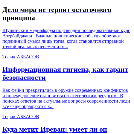
Дело мира не терпит остаточного
принципа
Шушинский медиафорум подтвердил последовательный курс
Азербайджана Важные политические события обретают
подлинный смысл лишь тогда, когда становятся отправной
точкой реальных перемен и от...
Тофик АББАСОВ
Информационная гигиена, как гарант
безопасности
Как фейки превратились в оружие современных конфликтов
и почему доверие становится стратегическим ресурсом В
поисках ответов на актуальные вопросы современности люди
все чаще обращаются к...
Тофик АББАСОВ
Куда метит Иреван: умеет ли он