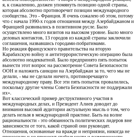
я, к сожалению, должен упомянуть позицию одной страны,
которая абсолютно противоречит позиции международного
сообщества. Это - Франция. Я очень сожалею об этом, потому
что с начала 1990-х годов отношения между Азербайджаном и
Францией развивались в позитивном русле. Было
осуществлено много визитов на высоком уровне. Было много
деловых контактов, 13 городов из каждой страны заключили
соглашения, назвавшись городами-побратимами.
Но реакция французского правительства на вторую
Карабахскую войну и антитеррористическую операцию была
абсолютно неадекватной. Было предпринято пять попыток
вынести этот вопрос на рассмотрение Совета Безопасности
ООН и наложить санкции на Азербайджан за то, чего мы не
делали, - мы не сделали ничего, противоречащего
международному праву. Все эти пять попыток провалились,
поскольку другие члены Совета Безопасности не поддержали
их».
Вот классический пример деструктивного участия в
международных делах, и Президент Алиев доводит до
внимания высокой аудитории актуальную мысль о том, чего
делать нельзя в международной практике. Быть на волне
рациональности - это обязанность политических лидеров вне
зависимости от того, какой страной они руководят.
Отношения, основанные на вражде и неприязни, никогда не
приносили и не принесут стабильности и размеренности