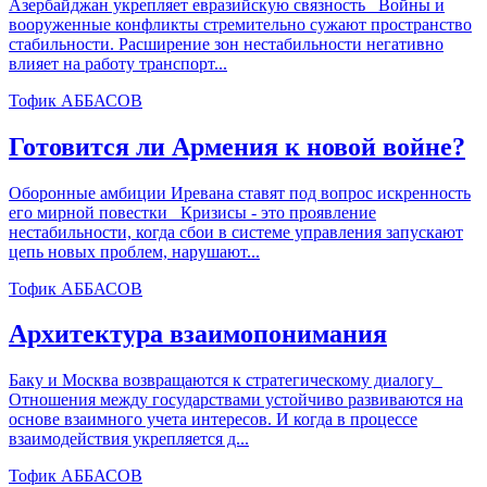
Азербайджан укрепляет евразийскую связность Войны и
вооруженные конфликты стремительно сужают пространство
стабильности. Расширение зон нестабильности негативно
влияет на работу транспорт...
Тофик АББАСОВ
Готовится ли Армения к новой войне?
Оборонные амбиции Иревана ставят под вопрос искренность
его мирной повестки Кризисы - это проявление
нестабильности, когда сбои в системе управления запускают
цепь новых проблем, нарушают...
Тофик АББАСОВ
Архитектура взаимопонимания
Баку и Москва возвращаются к стратегическому диалогу
Отношения между государствами устойчиво развиваются на
основе взаимного учета интересов. И когда в процессе
взаимодействия укрепляется д...
Тофик АББАСОВ