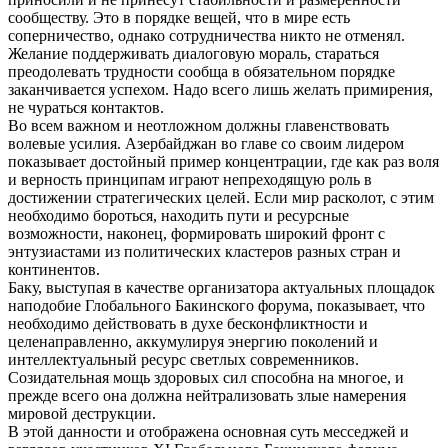
сообществу. Это в порядке вещей, что в мире есть
соперничество, однако сотрудничества никто не отменял.
Желание поддерживать диалоговую мораль, стараться
преодолевать трудности сообща в обязательном порядке
заканчивается успехом. Надо всего лишь желать примирения,
не чураться контактов.
Во всем важном и неотложном должны главенствовать
волевые усилия. Азербайджан во главе со своим лидером
показывает достойный пример концентрации, где как раз воля
и верность принципам играют непреходящую роль в
достижении стратегических целей. Если мир расколот, с этим
необходимо бороться, находить пути и ресурсные
возможности, наконец, формировать широкий фронт с
энтузиастами из политических кластеров разных стран и
континентов.
Баку, выступая в качестве организатора актуальных площадок
наподобие Глобального Бакинского форума, показывает, что
необходимо действовать в духе бесконфликтности и
целенаправленно, аккумулируя энергию поколений и
интеллектуальный ресурс светлых современников.
Созидательная мощь здоровых сил способна на многое, и
прежде всего она должна нейтрализовать злые намерения
мировой деструкции.
В этой данности и отображена основная суть месседжей и