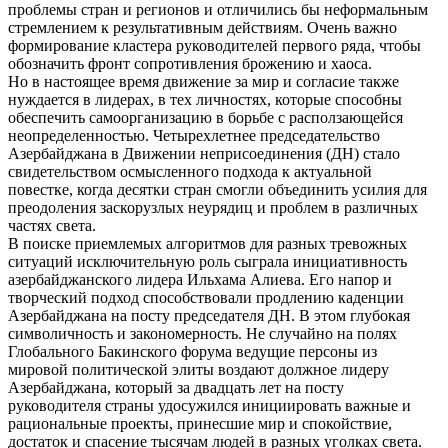
проблемы стран и регионов и отличились бы неформальным
стремлением к результативным действиям. Очень важно
формирование кластера руководителей первого ряда, чтобы
обозначить фронт сопротивления брожению и хаоса.
Но в настоящее время движение за мир и согласие также
нуждается в лидерах, в тех личностях, которые способны
обеспечить самоорганизацию в борьбе с расползающейся
неопределенностью. Четырехлетнее председательство
Азербайджана в Движении неприсоединения (ДН) стало
свидетельством осмысленного подхода к актуальной
повестке, когда десятки стран смогли объединить усилия для
преодоления заскорузлых неурядиц и проблем в различных
частях света.
В поиске приемлемых алгоритмов для разных тревожных
ситуаций исключительную роль сыграла инициативность
азербайджанского лидера Ильхама Алиева. Его напор и
творческий подход способствовали продлению каденции
Азербайджана на посту председателя ДН. В этом глубокая
символичность и закономерность. Не случайно на полях
Глобального Бакинского форума ведущие персоны из
мировой политической элиты воздают должное лидеру
Азербайджана, который за двадцать лет на посту
руководителя страны удосужился инициировать важные и
рациональные проекты, принесшие мир и спокойствие,
достаток и спасение тысячам людей в разных уголках света.