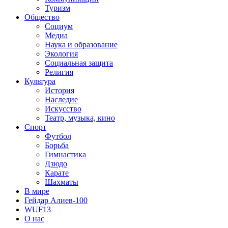
Туризм
Общество
Социум
Медиа
Наука и образование
Экология
Социальная защита
Религия
Культура
История
Наследие
Искусство
Театр, музыка, кино
Спорт
Футбол
Борьба
Гимнастика
Дзюдо
Карате
Шахматы
В мире
Гейдар Алиев-100
WUF13
О нас