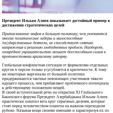
Президент Ильхам Алиев показывает достойный пример в
достижении стратегических целей
Притаскивание мифов в большую политику, чем увлекаются
многие политические лидеры и малоспособные
государственные деятели, не способствует снятию
напряжения и решению злободневных проблем. Наоборот,
зловредное украшательство мешает дееспособным силам в
противостоянии кризисному шторму.
Глобальная конфликтная ситуация от формализма отдельных
кругов и персон только усугубляется в критичности. К тому
же некоторые маргиналы от большой политики
придерживаются тактики невоюющих участников тяжело
идущего процесса, чем прибавляют проблемного потенциала
к действующему положению вещей.
В своей вступительной речи на открытии XI Глобального
Бакинского форума Президент Азербайджана Ильхам Алиев
практически охватил весь круг серьезных дилемм, которые
стоят перед человечеством планеты на важном переходном
рубеже. Называя вещи своими именами и характеризуя их по