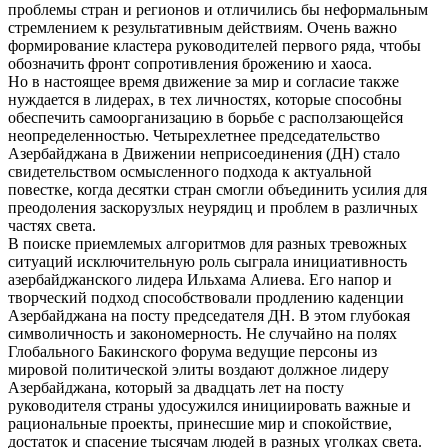
проблемы стран и регионов и отличились бы неформальным
стремлением к результативным действиям. Очень важно
формирование кластера руководителей первого ряда, чтобы
обозначить фронт сопротивления брожению и хаоса.
Но в настоящее время движение за мир и согласие также
нуждается в лидерах, в тех личностях, которые способны
обеспечить самоорганизацию в борьбе с расползающейся
неопределенностью. Четырехлетнее председательство
Азербайджана в Движении неприсоединения (ДН) стало
свидетельством осмысленного подхода к актуальной
повестке, когда десятки стран смогли объединить усилия для
преодоления заскорузлых неурядиц и проблем в различных
частях света.
В поиске приемлемых алгоритмов для разных тревожных
ситуаций исключительную роль сыграла инициативность
азербайджанского лидера Ильхама Алиева. Его напор и
творческий подход способствовали продлению каденции
Азербайджана на посту председателя ДН. В этом глубокая
символичность и закономерность. Не случайно на полях
Глобального Бакинского форума ведущие персоны из
мировой политической элиты воздают должное лидеру
Азербайджана, который за двадцать лет на посту
руководителя страны удосужился инициировать важные и
рациональные проекты, принесшие мир и спокойствие,
достаток и спасение тысячам людей в разных уголках света.