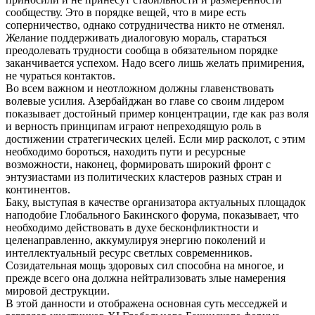
сообществу. Это в порядке вещей, что в мире есть
соперничество, однако сотрудничества никто не отменял.
Желание поддерживать диалоговую мораль, стараться
преодолевать трудности сообща в обязательном порядке
заканчивается успехом. Надо всего лишь желать примирения,
не чураться контактов.
Во всем важном и неотложном должны главенствовать
волевые усилия. Азербайджан во главе со своим лидером
показывает достойный пример концентрации, где как раз воля
и верность принципам играют непреходящую роль в
достижении стратегических целей. Если мир расколот, с этим
необходимо бороться, находить пути и ресурсные
возможности, наконец, формировать широкий фронт с
энтузиастами из политических кластеров разных стран и
континентов.
Баку, выступая в качестве организатора актуальных площадок
наподобие Глобального Бакинского форума, показывает, что
необходимо действовать в духе бесконфликтности и
целенаправленно, аккумулируя энергию поколений и
интеллектуальный ресурс светлых современников.
Созидательная мощь здоровых сил способна на многое, и
прежде всего она должна нейтрализовать злые намерения
мировой деструкции.
В этой данности и отображена основная суть месседжей и