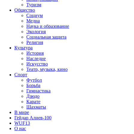
Туризм
Общество
Социум
Медиа
Наука и образование
Экология
Социальная защита
Религия
Культура
История
Наследие
Искусство
Театр, музыка, кино
Спорт
Футбол
Борьба
Гимнастика
Дзюдо
Карате
Шахматы
В мире
Гейдар Алиев-100
WUF13
О нас