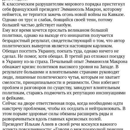
К классическим разрушителям мирового порядка пристегнул
себя французский президент Эмманюэль Макрон, которому
неймется, не терпится зажечь огонь новой войны на Кавказе.
Однако он трус и слабак, боящийся своей тени, потому
большей частью действует наобум.
Ему все время хочется прослыть великаном большой
политики, однако на выходе его инициатив получается
безрадостный результат, свидетельствующий о том, что автор
политических вывертов является настоящим карликом.
Обещал посетить Украину, поехать туда, однако ничего не
сделал. Не помог, хотя обещал. В третий раз отложил поездку
в Украину из-за страха. Печальный опыт Эмманюэля Макрона
обнажает кризис политиков высокого уровня на Западе. В
результате большими и влиятельными странами руководят
люди, лишенные политического чутья, которым не хватает
смелости, принципиальности и решимости. Они избегают
проблем и разговоров по существу, завидуют влиятельным
политикам, стараясь подмочить их репутацию инсинуациями
и фейками.
Сейчас на дворе ответственная пора, когда необходимо идти
навстречу проблемам, чтобы их оседлать и нейтрализовать. В
этом порыве здоровые силы обязаны расширять ряды и
разворачиваться вдоль главных кризисных полей.
Президент Ильхам Алиев в своей речи коснулся важного
аспекта повседневности: «Говоря о международной реакции,