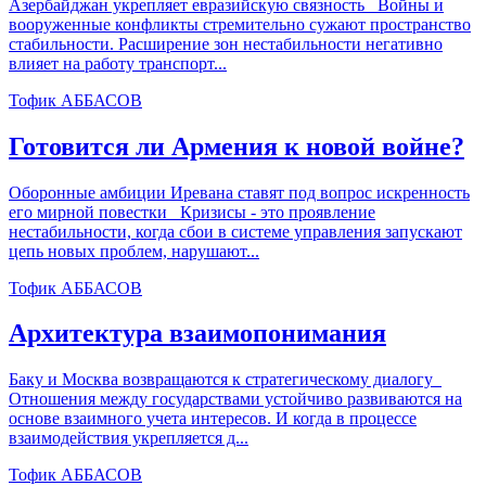
Азербайджан укрепляет евразийскую связность Войны и
вооруженные конфликты стремительно сужают пространство
стабильности. Расширение зон нестабильности негативно
влияет на работу транспорт...
Тофик АББАСОВ
Готовится ли Армения к новой войне?
Оборонные амбиции Иревана ставят под вопрос искренность
его мирной повестки Кризисы - это проявление
нестабильности, когда сбои в системе управления запускают
цепь новых проблем, нарушают...
Тофик АББАСОВ
Архитектура взаимопонимания
Баку и Москва возвращаются к стратегическому диалогу
Отношения между государствами устойчиво развиваются на
основе взаимного учета интересов. И когда в процессе
взаимодействия укрепляется д...
Тофик АББАСОВ