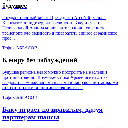
будущее
Государственный визит Президента Азербайджана в
Кыргызстан подтвердил готовность Баку и стран
Центральной Азии ускорить интеграцию, укрепить
транспортную связность и превратить единое евразийское
прос...
Тофик АББАСОВ
К миру без заблуждений
Будущее региона невозможно построить на наследии
противостояния Возможно, пока Армения не готова
следовать семимильными шагами в направлении мира. Но
отказ от политики противостояния это ...
Тофик АББАСОВ
Баку играет по правилам, даруя
партнерам шансы