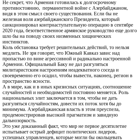
Не секрет, что Армения готовилась к долгосрочному
противостоянию, перманентной войне с Азербайджаном,
видя в этом смысл своего существования. Если бы не
железная воля азербайджанского Президента, который
санкционировал контрнаступательную операцию в сентябре
2020 года, безответственное армянское руководство еще долго
шло бы на поводу своих низменных хищнических
инстинктов.
Коль обстановка требует решительных действий, то нельзя
медлить. Не зря говорят, что Южный Кавказ завис над
пропастью по вине агрессивной и радикально настроенной
Армении. Официальный Баку не дал разгуляться
милитаристским настроениям неадекватного соседа и
своевременно его осадил, чтобы вывести, наконец, регион в
пространство ясности.
А в мире, как и в иных кризисных ситуациях, соотношение
случайностей и необходимостей постоянно меняется. Роль
национальных элит заключается в том, чтобы не дать
разгуляться случайностям, довести их поток хотя бы до
минимума. Азербайджанская власть в этом преуспела,
продемонстрировав высокий прагматизм и завидную
дальнозоркость.
Это уже доказанный факт, что мир не первое десятилетие
испытывает острый дефицит политических лидеров,
успешных управленцев, которые могли бы окольцевать