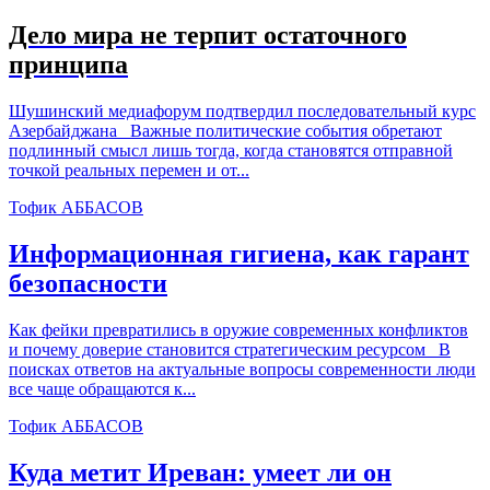
Дело мира не терпит остаточного
принципа
Шушинский медиафорум подтвердил последовательный курс
Азербайджана Важные политические события обретают
подлинный смысл лишь тогда, когда становятся отправной
точкой реальных перемен и от...
Тофик АББАСОВ
Информационная гигиена, как гарант
безопасности
Как фейки превратились в оружие современных конфликтов
и почему доверие становится стратегическим ресурсом В
поисках ответов на актуальные вопросы современности люди
все чаще обращаются к...
Тофик АББАСОВ
Куда метит Иреван: умеет ли он