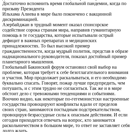
Достаточно вспомнить время глобальной пандемии, когда по
призыву Президента
Ильхама Алиева в мире было покончено с вакцинной
дискриминацией.
Азербайджан в трудный момент оказал спонсорское
содействие сорока странам мира, направив гуманитарную
помощь в те государства, которые испытывали острый
дефицит в важных препаратах и медицинских
принадлежностях. То был высокий пример
гражданственности, когда мудрый политик, представ в образе
наднационального руководителя, показал достойный пример
планетарного мышления.
Глобальный Бакинский форум остановил свой выбор на
проблеме, которая требует к себе безотлагательного внимания
и участия. Мир продолжает раскалываться, и его необходимо
буквально спасать. Говорят, пожар лучше предупредить, чем
потушить, и с этим трудно не согласиться. Так же и в мире
обстоит дело с тревожными тенденциями и событиями.
Воочию видно, как некоторые по-гегемонистски настроенные
государства провоцируют конфликты вдали от пределов
своих стран, занимаются постыдным подстрекательством,
провоцируя безрассудные силы к опасным действиям. И если
сегодня приходится отвечать на вопрос, кто занимается
раскольничеством в большом мире, то ответ не заставляет себя
долго ждать.