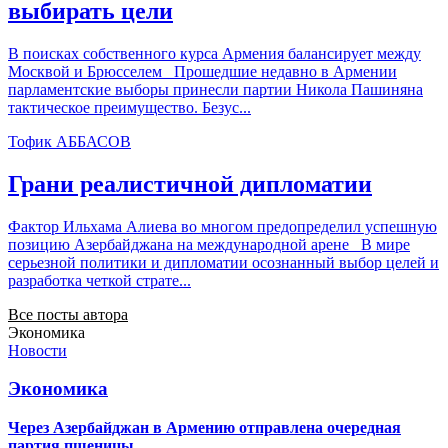
выбирать цели
В поисках собственного курса Армения балансирует между
Москвой и Брюсселем Прошедшие недавно в Армении
парламентские выборы принесли партии Никола Пашиняна
тактическое преимущество. Безус...
Тофик АББАСОВ
Грани реалистичной дипломатии
Фактор Ильхама Алиева во многом предопределил успешную
позицию Азербайджана на международной арене В мире
серьезной политики и дипломатии осознанный выбор целей и
разработка четкой страте...
Все посты автора
Экономика
Новости
Экономика
Через Азербайджан в Армению отправлена очередная
партия пшеницы