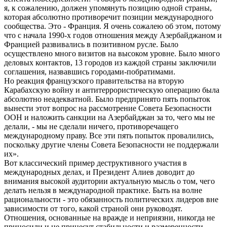
я, к сожалению, должен упомянуть позицию одной страны,
которая абсолютно противоречит позиции международного
сообщества. Это - Франция. Я очень сожалею об этом, потому
что с начала 1990-х годов отношения между Азербайджаном и
Францией развивались в позитивном русле. Было
осуществлено много визитов на высоком уровне. Было много
деловых контактов, 13 городов из каждой страны заключили
соглашения, назвавшись городами-побратимами.
Но реакция французского правительства на вторую
Карабахскую войну и антитеррористическую операцию была
абсолютно неадекватной. Было предпринято пять попыток
вынести этот вопрос на рассмотрение Совета Безопасности
ООН и наложить санкции на Азербайджан за то, чего мы не
делали, - мы не сделали ничего, противоречащего
международному праву. Все эти пять попыток провалились,
поскольку другие члены Совета Безопасности не поддержали
их».
Вот классический пример деструктивного участия в
международных делах, и Президент Алиев доводит до
внимания высокой аудитории актуальную мысль о том, чего
делать нельзя в международной практике. Быть на волне
рациональности - это обязанность политических лидеров вне
зависимости от того, какой страной они руководят.
Отношения, основанные на вражде и неприязни, никогда не
приносили и не принесут стабильности и размеренности