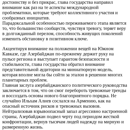
достоинству и без прикрас, глава государства направил
внимание как раз на те аспекты международной
проблематики, которые требуют коллективного участия и
сообразных инициатив.
Парадоксальной особенностью переживаемого этапа является
то, что большинство сообществ, чувствуя тревогу, теряет веру
в долгожданный перелом, способность живущих поколений
изменить обстановку в позитивном ключе.
Акцентируя внимание на положении вещей на Южном
Кавказе, где Азербайджан по-прежнему держит руку на
пульсе региона и выступает гарантом безопасности и
стабильности, глава государства обратил внимание
представительной аудитории на миниатюрную модель,
которая вполне могла бы сойти за эталон в решении многих
планетарных проблем.
Главная заслуга азербайджанского политического руководства
заключается в том, что он смог перебороть тревожные тренды
и воссоздать основы нового благоприятного порядка. Не
случайно Ильхам Алиев сослался на Армению, как на
опасный источник рисков и тревожных вызовов.
Нейтрализовав взрывоопасный запал агрессивно настроенной
страны, Азербайджан подвел черту под периодом жесткой
конфронтации, вернув тысячам людей надежду на мирную и
размеренную жизнь.