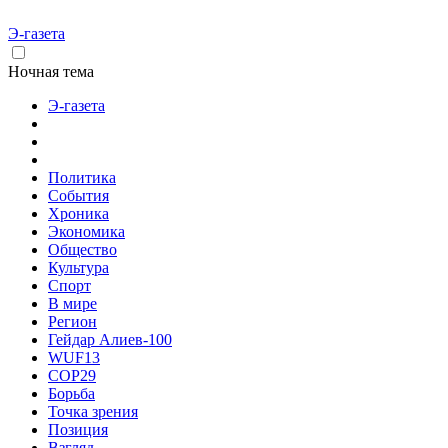
Э-газета
Ночная тема
Э-газета
Политика
События
Хроника
Экономика
Общество
Культура
Спорт
В мире
Регион
Гейдар Алиев-100
WUF13
COP29
Борьба
Точка зрения
Позиция
Взгляд