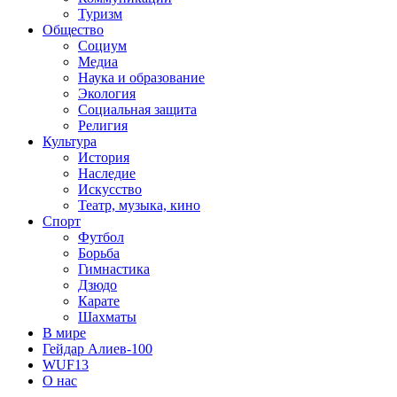
Туризм
Общество
Социум
Медиа
Наука и образование
Экология
Социальная защита
Религия
Культура
История
Наследие
Искусство
Театр, музыка, кино
Спорт
Футбол
Борьба
Гимнастика
Дзюдо
Карате
Шахматы
В мире
Гейдар Алиев-100
WUF13
О нас