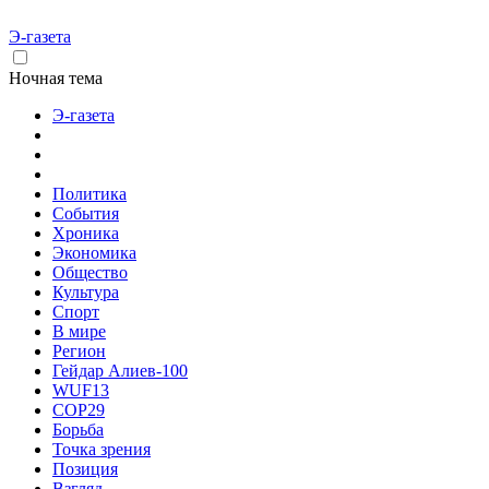
Э-газета
Ночная тема
Э-газета
Политика
События
Хроника
Экономика
Общество
Культура
Спорт
В мире
Регион
Гейдар Алиев-100
WUF13
COP29
Борьба
Точка зрения
Позиция
Взгляд