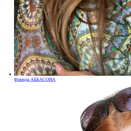
Фарида АББАСОВА