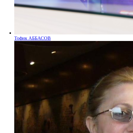
Тофик АББАСОВ