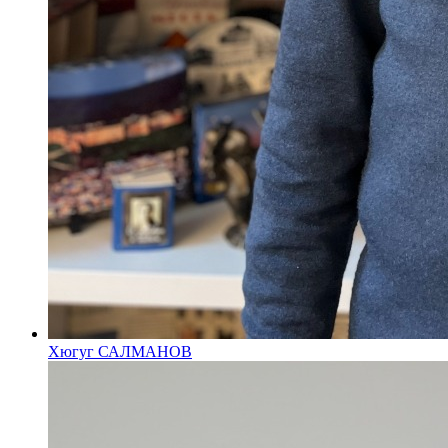
Хюгуг САЛМАНОВ