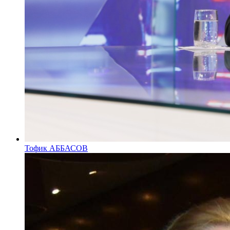
Тофик АББАСОВ