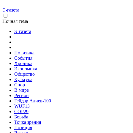
Э-газета
Ночная тема
Э-газета
Политика
События
Хроника
Экономика
Общество
Культура
Спорт
В мире
Регион
Гейдар Алиев-100
WUF13
COP29
Борьба
Точка зрения
Позиция
Взгляд