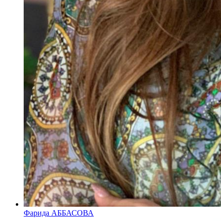
Фарида АББАСОВА