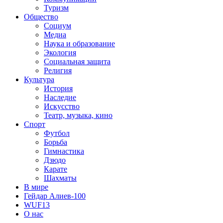
Туризм
Общество
Социум
Медиа
Наука и образование
Экология
Социальная защита
Религия
Культура
История
Наследие
Искусство
Театр, музыка, кино
Спорт
Футбол
Борьба
Гимнастика
Дзюдо
Карате
Шахматы
В мире
Гейдар Алиев-100
WUF13
О нас