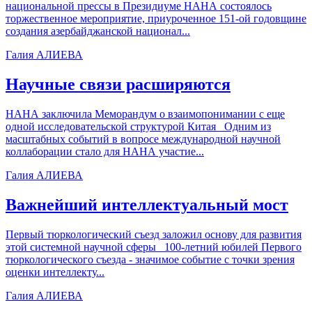
национальной прессы в Президиуме НАНА состоялось
торжественное мероприятие, приуроченное 151-ой годовщине
создания азербайджанской национал...
Галия АЛИЕВА
Научные связи расширяются
НАНА заключила Меморандум о взаимопонимании с еще
одной исследовательской структурой Китая Одним из
масштабных событий в вопросе международной научной
коллаборации стало для НАНА участие...
Галия АЛИЕВА
Важнейший интеллектуальный мост
Первый тюркологический съезд заложил основу для развития
этой системной научной сферы 100-летний юбилей Первого
тюркологического съезда - значимое событие с точки зрения
оценки интеллекту...
Галия АЛИЕВА