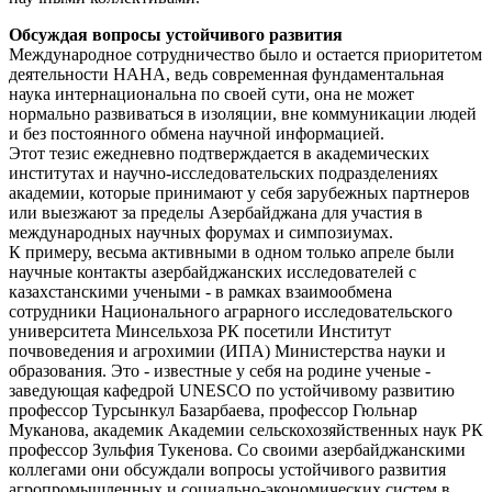
Обсуждая вопросы устойчивого развития
Международное сотрудничество было и остается приоритетом
деятельности НАНА, ведь современная фундаментальная
наука интернациональна по своей сути, она не может
нормально развиваться в изоляции, вне коммуникации людей
и без постоянного обмена научной информацией.
Этот тезис ежедневно подтверждается в академических
институтах и научно-исследовательских подразделениях
академии, которые принимают у себя зарубежных партнеров
или выезжают за пределы Азербайджана для участия в
международных научных форумах и симпозиумах.
К примеру, весьма активными в одном только апреле были
научные контакты азербайджанских исследователей с
казахстанскими учеными - в рамках взаимообмена
сотрудники Национального аграрного исследовательского
университета Минсельхоза РК посетили Институт
почвоведения и агрохимии (ИПА) Министерства науки и
образования. Это - известные у себя на родине ученые -
заведующая кафедрой UNESCO по устойчивому развитию
профессор Турсынкул Базарбаева, профессор Гюльнар
Муканова, академик Академии сельскохозяйственных наук РК
профессор Зульфия Тукенова. Со своими азербайджанскими
коллегами они обсуждали вопросы устойчивого развития
агропромышленных и социально-­экономических систем в