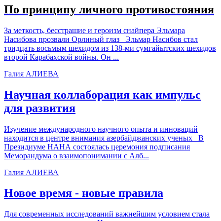
По принципу личного противостояния
За меткость, бесстрашие и героизм снайпера Эльмара
Насибова прозвали Орлиный глаз Эльмар Насибов стал
тридцать восьмым шехидом из 138-ми сумгайытских шехидов
второй Карабахской войны. Он ...
Галия АЛИЕВА
Научная коллаборация как импульс
для развития
Изучение международного научного опыта и инноваций
находится в центре внимания азербайджанских ученых В
Президиуме НАНА состоялась церемония подписания
Меморандума о взаимопонимании с Алб...
Галия АЛИЕВА
Новое время - новые правила
Для современных исследований важнейшим условием стала