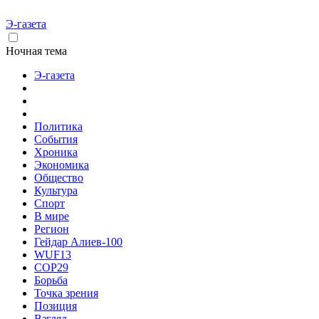
Э-газета
Ночная тема
Э-газета
Политика
События
Хроника
Экономика
Общество
Культура
Спорт
В мире
Регион
Гейдар Алиев-100
WUF13
COP29
Борьба
Точка зрения
Позиция
Взгляд