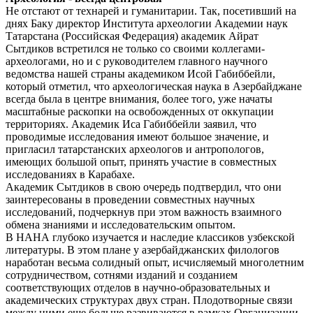
Не отстают от технарей и гуманитарии. Так, посетивший на
днях Баку директор Института археологии Академии наук
Татарстана (Российская Федерация) академик Айрат
Сытдиков встретился не только со своими коллегами-
археологами, но и с руководителем главного научного
ведомства нашей страны академиком Исой Габиббейли,
который отметил, что археологическая наука в Азербайджане
всегда была в центре внимания, более того, уже начаты
масштабные раскопки на освобожденных от оккупации
территориях. Академик Иса Габиббейли заявил, что
проводимые исследования имеют большое значение, и
пригласил татарстанских археологов и антропологов,
имеющих большой опыт, принять участие в совместных
исследованиях в Карабахе.
Академик Сытдиков в свою очередь подтвердил, что они
заинтересованы в проведении совместных научных
исследований, подчеркнув при этом важность взаимного
обмена знаниями и исследовательским опытом.
В НАНА глубоко изучается и наследие классиков узбекской
литературы. В этом плане у азербайджанских филологов
наработан весьма солидный опыт, исчисляемый многолетним
сотрудничеством, сотнями изданий и созданием
соответствующих отделов в научно-образовательных и
академических структурах двух стран. Плодотворные связи
между ними еще больше развиваются в рамках Организации