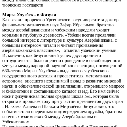
тюркских государств.
Мирза Улугбек - в Физули
Как заявил проректор Ургенчского госуниверситета доктор
физико-математических наук Зафар Ибрагимов, братство
между азербайджанским и узбекским народами уходит
корнями в глубокую древность. «Узбеки всегда проявляли
большой интерес к литературе и культуре Азербайджана, с
большим интересом читали и читают произведения
азербайджанских классиков», - отметил узбекский ученый.
И, конечно, как безусловный успех двустороннего
сотрудничества было оценено проведение в освобожденном
Физули международной научной конференции, посвященной
630-летию Мирзы Улугбека - выдающегося узбекского
государственного деятеля и просветителя, математика и
астронома, внесшего неоценимый вклад в развитие мировой
науки и общечеловеческой цивилизации, открывшего медресе
и библиотеки и составившего каталог звезд. Его имя сейчас
носит физулинская полная средняя школа №1, которая была
открыта в прошлом году при участии президентов двух стран
- Ильхама Алиева и Шавката Мирзиёева. Безусловно, это
событие стало очередным подтверждением дружбы, братства
и тесных взаимосвязей между Азербайджаном и
Узбекистаном.
На конференции в Физули Чрезвычайный и Полномочный