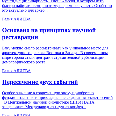
мультидисциплинарность Июнь - месяц, в котором лето
быстро набирает темп, поэтому надо много успеть. Особенно
это актуально для архео...
Галия АЛИЕВА
Основано на принципах научной
реставрации
Баку можно смело рассматривать как уникальное место для
архитектурного диалога Востока и Запада В современном
мире города стали центрами стремительной урбанизации,
демографического роста ...
Галия АЛИЕВА
Пересечение двух событий
Особое значение в современную эпоху приобретаю
фундаментальные и прикладные исследования землетрясений
В Центральной научной библиотеке (ЦНБ) НАНА
завершилась Международная научная конфер...
Галия АЛИЕВА