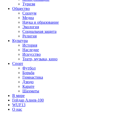
Туризм
Общество
Социум
Медиа
Наука и образование
Экология
Социальная защита
Религия
Культура
История
Наследие
Искусство
Театр, музыка, кино
Спорт
Футбол
Борьба
Гимнастика
Дзюдо
Карате
Шахматы
В мире
Гейдар Алиев-100
WUF13
О нас