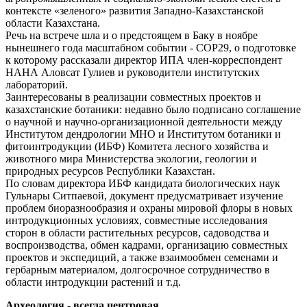
контексте «зеленого» развития Западно-Казахстанской
области Казахстана.
Речь на встрече шла и о предстоящем в Баку в ноябре
нынешнего года масштабном событии - СОР29, о подготовке
к которому рассказали директор ИПА член-корреспондент
НАНА Аловсат Гулиев и руководители институтских
лабораторий.
Заинтересованы в реализации совместных проектов и
казахстанские ботаники: недавно было подписано соглашение
о научной и научно-организационной деятельности между
Институтом дендрологии МНО и Институтом ботаники и
фитоинтродукции (ИБФ) Комитета лесного хозяйства и
животного мира Министерства экологии, геологии и
природных ресурсов Республики Казахстан.
По словам директора ИБФ кандидата биологических наук
Гульнары Ситпаевой, документ предусматривает изучение
проблем биоразнообразия и охраны мировой флоры в новых
интродукционных условиях, совместные исследования
сторон в области растительных ресурсов, садоводства и
воспроизводства, обмен кадрами, организацию совместных
проектов и экспедиций, а также взаимообмен семенами и
гербарным материалом, долгосрочное сотрудничество в
области интродукции растений и т.д.
Археология - всегда центровая