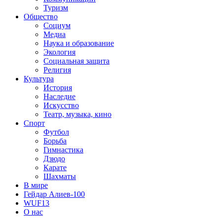
Туризм
Общество
Социум
Медиа
Наука и образование
Экология
Социальная защита
Религия
Культура
История
Наследие
Искусство
Театр, музыка, кино
Спорт
Футбол
Борьба
Гимнастика
Дзюдо
Карате
Шахматы
В мире
Гейдар Алиев-100
WUF13
О нас