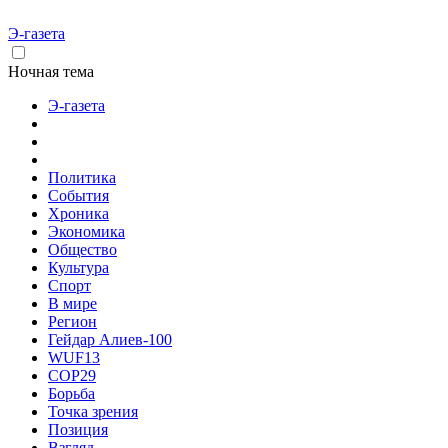
Э-газета
Ночная тема
Э-газета
Политика
События
Хроника
Экономика
Общество
Культура
Спорт
В мире
Регион
Гейдар Алиев-100
WUF13
COP29
Борьба
Точка зрения
Позиция
Взгляд