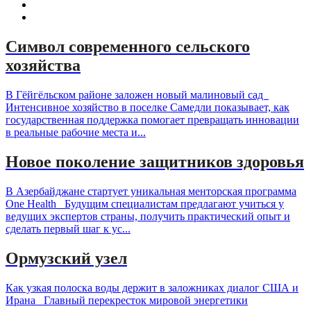
Символ современного сельского
хозяйства
В Гёйгёльском районе заложен новый малиновый сад
Интенсивное хозяйство в поселке Самедли показывает, как
государственная поддержка помогает превращать инновации
в реальные рабочие места и...
Новое поколение защитников здоровья
В Азербайджане стартует уникальная менторская программа
One Health Будущим специалистам предлагают учиться у
ведущих экспертов страны, получить практический опыт и
сделать первый шаг к ус...
Ормузский узел
Как узкая полоска воды держит в заложниках диалог США и
Ирана Главный перекресток мировой энергетики