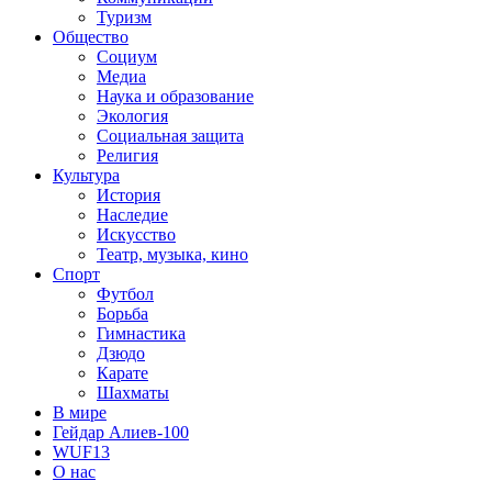
Туризм
Общество
Социум
Медиа
Наука и образование
Экология
Социальная защита
Религия
Культура
История
Наследие
Искусство
Театр, музыка, кино
Спорт
Футбол
Борьба
Гимнастика
Дзюдо
Карате
Шахматы
В мире
Гейдар Алиев-100
WUF13
О нас