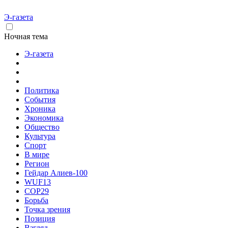
Э-газета
Ночная тема
Э-газета
Политика
События
Хроника
Экономика
Общество
Культура
Спорт
В мире
Регион
Гейдар Алиев-100
WUF13
COP29
Борьба
Точка зрения
Позиция
Взгляд