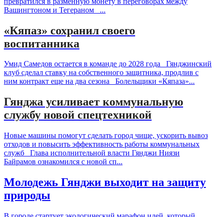
превратился в разменную монету в переговорах между
Вашингтоном и Тегераном ...
«Кяпаз» сохранил своего
воспитанника
Умид Самедов остается в команде до 2028 года Гянджинский
клуб сделал ставку на собственного защитника, продлив с
ним контракт еще на два сезона Болельщики «Кяпаза»...
Гянджа усиливает коммунальную
службу новой спецтехникой
Новые машины помогут сделать город чище, ускорить вывоз
отходов и повысить эффективность работы коммунальных
служб Глава исполнительной власти Гянджи Ниязи
Байрамов ознакомился с новой сп...
Молодежь Гянджи выходит на защиту
природы
В городе стартует экологический марафон идей, который