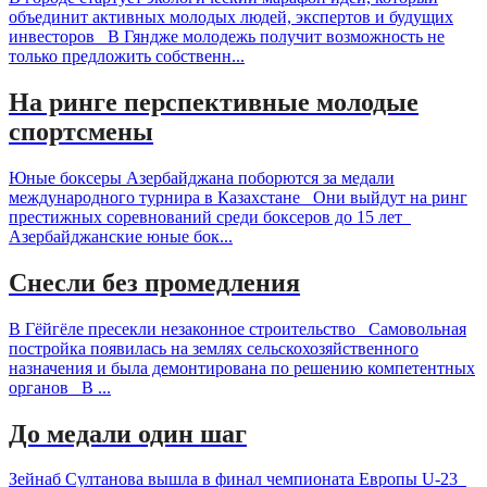
объединит активных молодых людей, экспертов и будущих
инвесторов В Гяндже молодежь получит возможность не
только предложить собственн...
На ринге перспективные молодые
спортсмены
Юные боксеры Азербайджана поборются за медали
международного турнира в Казахстане Они выйдут на ринг
престижных соревнований среди боксеров до 15 лет
Азербайджанские юные бок...
Снесли без промедления
В Гёйгёле пресекли незаконное строительство Самовольная
постройка появилась на землях сельскохозяйственного
назначения и была демонтирована по решению компетентных
органов В ...
До медали один шаг
Зейнаб Султанова вышла в финал чемпионата Европы U-23