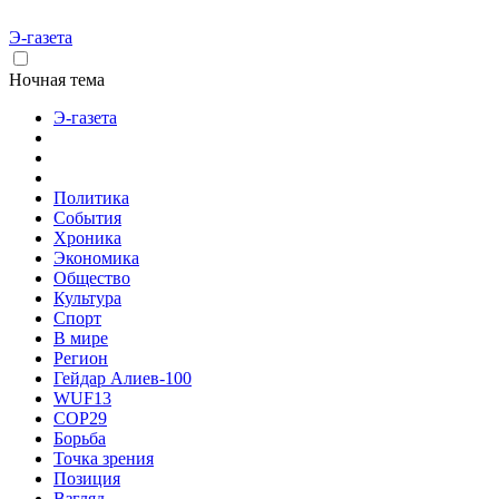
Э-газета
Ночная тема
Э-газета
Политика
События
Хроника
Экономика
Общество
Культура
Спорт
В мире
Регион
Гейдар Алиев-100
WUF13
COP29
Борьба
Точка зрения
Позиция
Взгляд