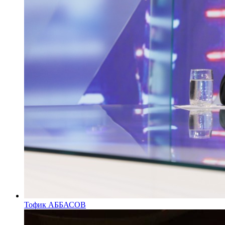
Тофик АББАСОВ