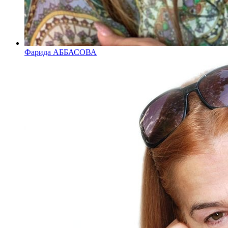
Фарида АББАСОВА