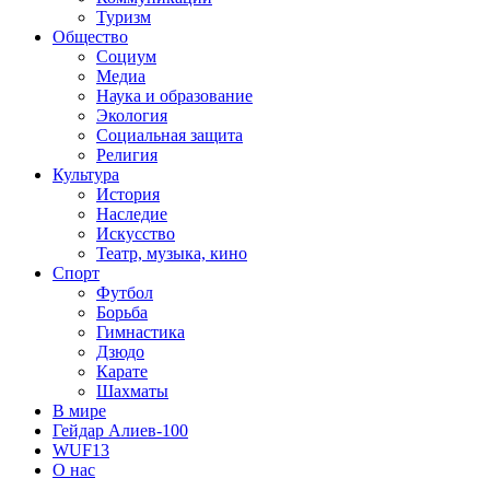
Туризм
Общество
Социум
Медиа
Наука и образование
Экология
Социальная защита
Религия
Культура
История
Наследие
Искусство
Театр, музыка, кино
Спорт
Футбол
Борьба
Гимнастика
Дзюдо
Карате
Шахматы
В мире
Гейдар Алиев-100
WUF13
О нас