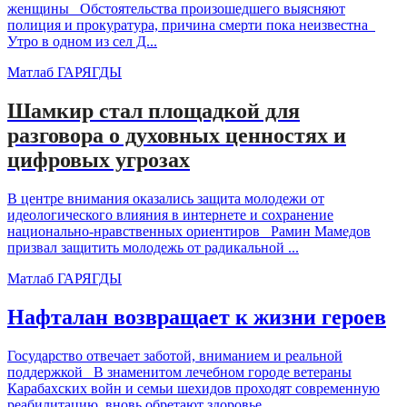
женщины Обстоятельства произошедшего выясняют
полиция и прокуратура, причина смерти пока неизвестна
Утро в одном из сел Д...
Матлаб ГАРЯГДЫ
Шамкир стал площадкой для
разговора о духовных ценностях и
цифровых угрозах
В центре внимания оказались защита молодежи от
идеологического влияния в интернете и сохранение
национально-нравственных ориентиров Рамин Мамедов
призвал защитить молодежь от радикальной ...
Матлаб ГАРЯГДЫ
Нафталан возвращает к жизни героев
Государство отвечает заботой, вниманием и реальной
поддержкой В знаменитом лечебном городе ветераны
Карабахских войн и семьи шехидов проходят современную
реабилитацию, вновь обретают здоровье...