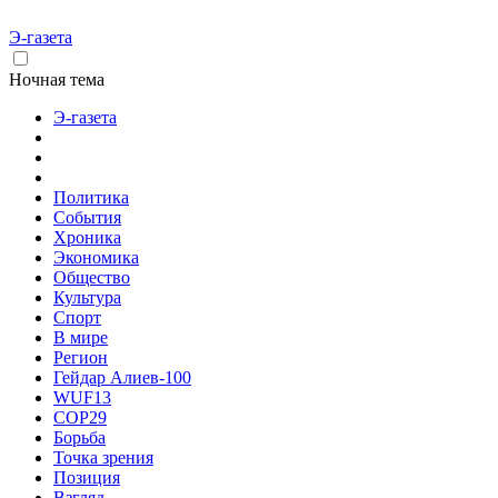
Э-газета
Ночная тема
Э-газета
Политика
События
Хроника
Экономика
Общество
Культура
Спорт
В мире
Регион
Гейдар Алиев-100
WUF13
COP29
Борьба
Точка зрения
Позиция
Взгляд