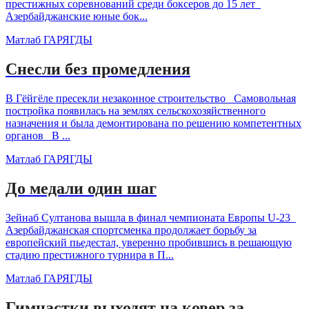
престижных соревнований среди боксеров до 15 лет
Азербайджанские юные бок...
Матлаб ГАРЯГДЫ
Снесли без промедления
В Гёйгёле пресекли незаконное строительство Самовольная
постройка появилась на землях сельскохозяйственного
назначения и была демонтирована по решению компетентных
органов В ...
Матлаб ГАРЯГДЫ
До медали один шаг
Зейнаб Султанова вышла в финал чемпионата Европы U-23
Азербайджанская спортсменка продолжает борьбу за
европейский пьедестал, уверенно пробившись в решающую
стадию престижного турнира в П...
Матлаб ГАРЯГДЫ
Гимнастки выходят на ковер за