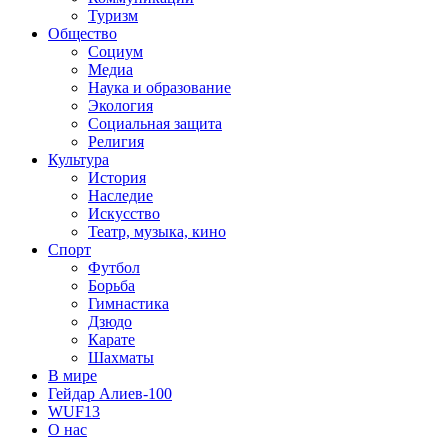
Туризм
Общество
Социум
Медиа
Наука и образование
Экология
Социальная защита
Религия
Культура
История
Наследие
Искусство
Театр, музыка, кино
Спорт
Футбол
Борьба
Гимнастика
Дзюдо
Карате
Шахматы
В мире
Гейдар Алиев-100
WUF13
О нас