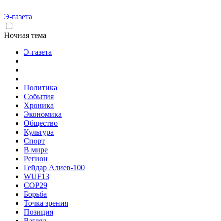
Э-газета
Ночная тема
Э-газета
Политика
События
Хроника
Экономика
Общество
Культура
Спорт
В мире
Регион
Гейдар Алиев-100
WUF13
COP29
Борьба
Точка зрения
Позиция
Взгляд