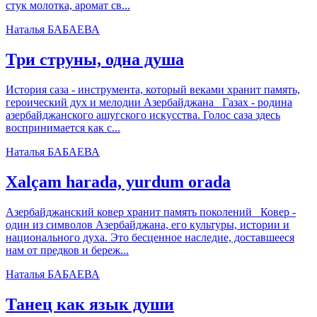
стук молотка, аромат св...
Наталья БАБАЕВА
Три струны, одна душа
История саза - инструмента, который веками хранит память,
героический дух и мелодии Азербайджана Газах - родина
азербайджанского ашугского искусства. Голос саза здесь
воспринимается как с...
Наталья БАБАЕВА
Хalçam harada, yurdum orada
Азербайджанский ковер хранит память поколений Ковер -
один из символов Азербайджана, его культуры, истории и
национального духа. Это бесценное наследие, доставшееся
нам от предков и береж...
Наталья БАБАЕВА
Танец как язык души