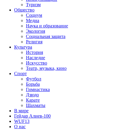
Туризм
Общество
Социум
Медиа
Наука и образование
Экология
Социальная защита
Религия
Культура
История
Наследие
Искусство
Театр, музыка, кино
Спорт
Футбол
Борьба
Гимнастика
Дзюдо
Карате
Шахматы
В мире
Гейдар Алиев-100
WUF13
О нас