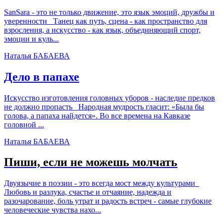
SanSara - это не только движение, это язык эмоций, дружбы и
уверенности Танец как путь, сцена - как пространство для
взросления, а искусство - как язык, объединяющий спорт,
эмоции и куль...
Наталья БАБАЕВА
Дело в папахе
Искусство изготовления головных уборов - наследие предков
не должно пропасть Народная мудрость гласит: «Была бы
голова, а папаха найдется». Во все времена на Кавказе
головной ...
Наталья БАБАЕВА
Пиши, если не можешь молчать
Двуязычие в поэзии - это всегда мост между культурами
Любовь и разлука, счастье и отчаяние, надежда и
разочарование, боль утрат и радость встреч - самые глубокие
человеческие чувства нахо...