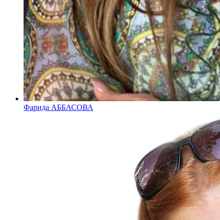
Фарида АББАСОВА