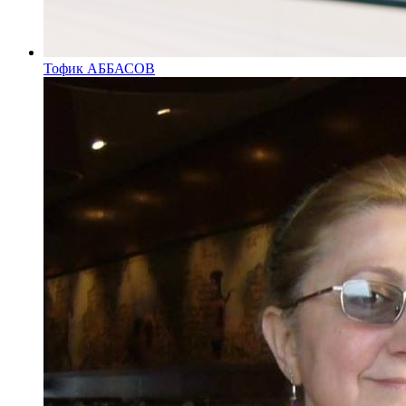
Тофик АББАСОВ