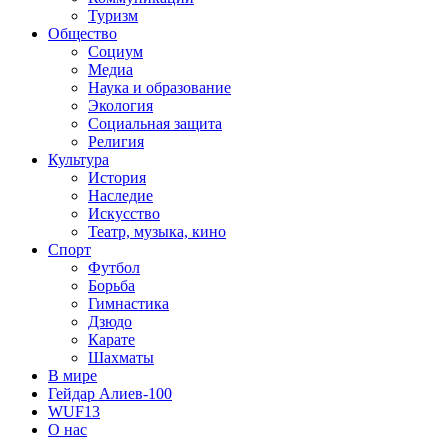
Туризм
Общество
Социум
Медиа
Наука и образование
Экология
Социальная защита
Религия
Культура
История
Наследие
Искусство
Театр, музыка, кино
Спорт
Футбол
Борьба
Гимнастика
Дзюдо
Карате
Шахматы
В мире
Гейдар Алиев-100
WUF13
О нас