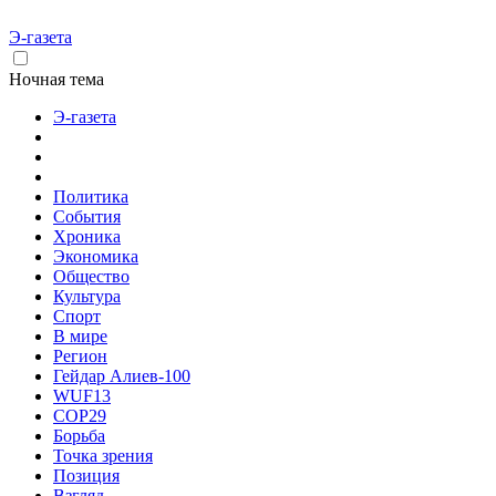
Э-газета
Ночная тема
Э-газета
Политика
События
Хроника
Экономика
Общество
Культура
Спорт
В мире
Регион
Гейдар Алиев-100
WUF13
COP29
Борьба
Точка зрения
Позиция
Взгляд