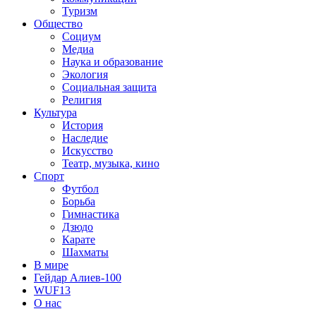
Туризм
Общество
Социум
Медиа
Наука и образование
Экология
Социальная защита
Религия
Культура
История
Наследие
Искусство
Театр, музыка, кино
Спорт
Футбол
Борьба
Гимнастика
Дзюдо
Карате
Шахматы
В мире
Гейдар Алиев-100
WUF13
О нас