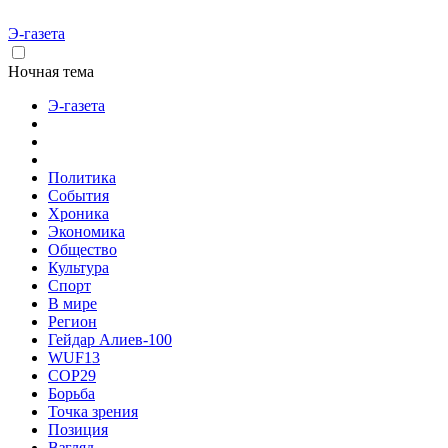
Э-газета
Ночная тема
Э-газета
Политика
События
Хроника
Экономика
Общество
Культура
Спорт
В мире
Регион
Гейдар Алиев-100
WUF13
COP29
Борьба
Точка зрения
Позиция
Взгляд