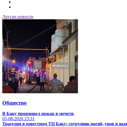
Другие новости
Общество
В Баку произошел пожар в мечети
05-08-2026
23:31
Трагедия в известном ТЦ Баку: сотрудник погиб, упав в ша