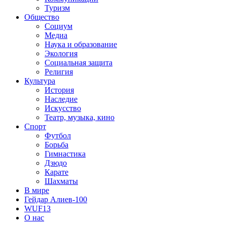
Туризм
Общество
Социум
Медиа
Наука и образование
Экология
Социальная защита
Религия
Культура
История
Наследие
Искусство
Театр, музыка, кино
Спорт
Футбол
Борьба
Гимнастика
Дзюдо
Карате
Шахматы
В мире
Гейдар Алиев-100
WUF13
О нас