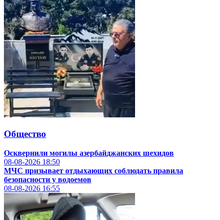
Общество
Осквернили могилы азербайджанских шехидов
08-08-2026
18:50
МЧС призывает отдыхающих соблюдать правила
безопасности у водоемов
08-08-2026
16:55