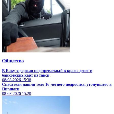
Общество
В Баку задержан подозреваемый в краже денег и
банковских карт из такси
08-08-2026
15:38
Спасатели нашли тело 16-летнего подростка, утонувшего в
Пиршаги
08-08-2026
15:20