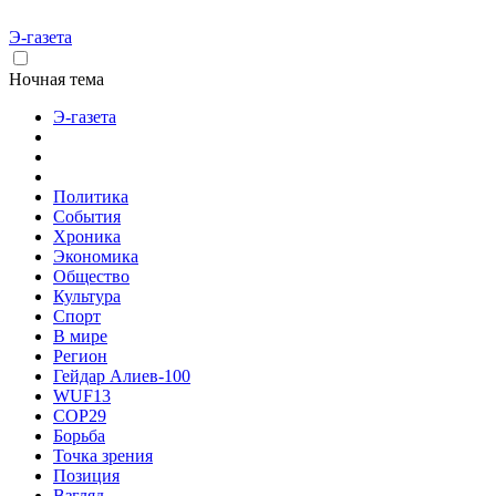
Э-газета
Ночная тема
Э-газета
Политика
События
Хроника
Экономика
Общество
Культура
Спорт
В мире
Регион
Гейдар Алиев-100
WUF13
COP29
Борьба
Точка зрения
Позиция
Взгляд