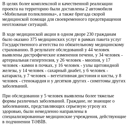
В целях более комплексной и качественной реализации
проекта на территорию были доставлены 2 автомобиля
«Мобильная поликлиника», а также бригада скорой
медицинской помощи для своевременного предотвращения
неотложные ситуаций.
В ходе медицинской акции в одном дворе 230 гражданам
было оказано 375 медицинских услуг в рамках пакета услуг
Государственного агентства по обязательному медицинскому
страхованию. В результате обследований у 44 человек
выявлены дистрофические изменения печени, у 34 человек -
артериальная гипертензия, у 26 человек - миопия, у 17
человек - камни в почках, у 16 человек - узлы щитовидной
железы, у 14 человек - сахарный диабет, у 6 человек -
катаракта, у 7 человек – вегетативная дистония и кисты, у 8
человек - стенокардия и у десятков других - симптомы других
заболеваний.
При обследовании у 5 человек выявлены более тяжелые
формы различных заболеваний. Граждане, не знающие о
заболеваниях, представляющих серьезную угрозу их
здоровью, были немедленно направлены в
специализированные медицинские учреждения, действующие
в подчинении TƏBİB.