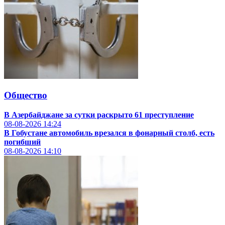
Общество
В Азербайджане за сутки раскрыто 61 преступление
08-08-2026
14:24
В Гобустане автомобиль врезался в фонарный столб, есть
погибший
08-08-2026
14:10