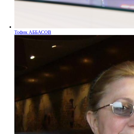
Тофик АББАСОВ