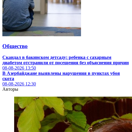
Общество
Скандал в бакинском детсаду: ребенка с сахарным
диабетом отстранили от посещения без объяснения причин
08-08-2026
13:50
В Азербайджане выявлены нарушения в пунктах убоя
скота
08-08-2026
12:30
Авторы