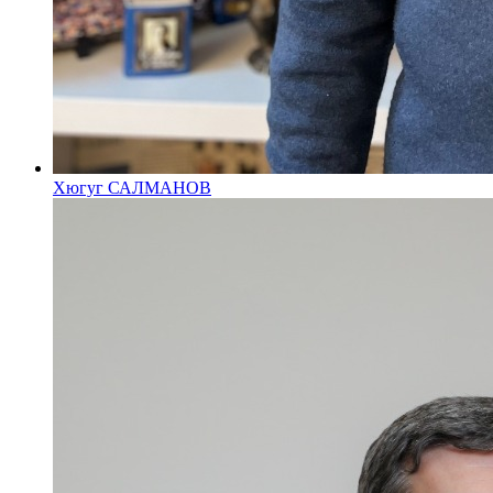
Хюгуг САЛМАНОВ