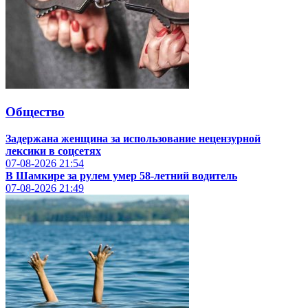
Общество
Задержана женщина за использование нецензурной
лексики в соцсетях
07-08-2026
21:54
В Шамкире за рулем умер 58-летний водитель
07-08-2026
21:49