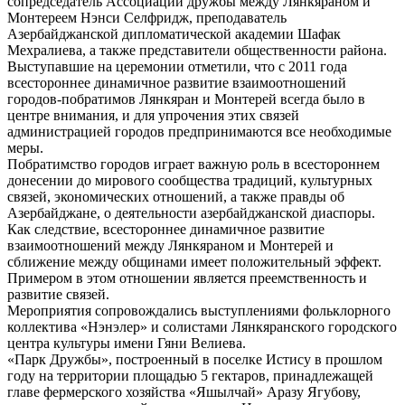
сопредседатель Ассоциации дружбы между Лянкяраном и
Монтереем Нэнси Селфридж, преподаватель
Азербайджанской дипломатической академии Шафак
Мехралиева, а также представители общественности района.
Выступавшие на церемонии отметили, что с 2011 года
всестороннее динамичное развитие взаимоотношений
городов-побратимов Лянкяран и Монтерей всегда было в
центре внимания, и для упрочения этих связей
администрацией городов предпринимаются все необходимые
меры.
Побратимство городов играет важную роль в всестороннем
донесении до мирового сообщества традиций, культурных
связей, экономических отношений, а также правды об
Азербайджане, о деятельности азербайджанской диаспоры.
Как следствие, всестороннее динамичное развитие
взаимоотношений между Лянкяраном и Монтерей и
сближение между общинами имеет положительный эффект.
Примером в этом отношении является преемственность и
развитие связей.
Мероприятия сопровождались выступлениями фольклорного
коллектива «Нэнэлер» и солистами Лянкяранского городского
центра культуры имени Гяни Велиева.
«Парк Дружбы», построенный в поселке Истису в прошлом
году на территории площадью 5 гектаров, принадлежащей
главе фермерского хозяйства «Яшылчай» Аразу Ягубову,