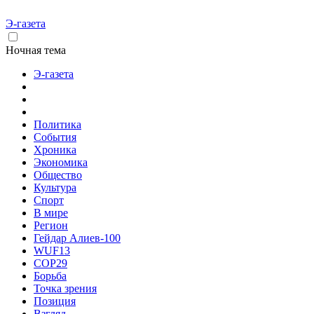
Э-газета
Ночная тема
Э-газета
Политика
События
Хроника
Экономика
Общество
Культура
Спорт
В мире
Регион
Гейдар Алиев-100
WUF13
COP29
Борьба
Точка зрения
Позиция
Взгляд