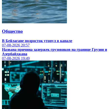
Общество
В Бейлагане подросток утонул в канале
07-08-2026
20:57
Названа причина задержек грузовиков на границе Грузии и
Азербайджана
07-08-2026
19:49