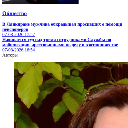
Общество
В Лянкяране мужчина обкрадывал просивших о помощи
пенсионеров
07-08-2026
17:57
Начинается суд над тремя сотрудниками Службы по
мобилизации, арестованными по делу о взяточничестве
07-08-2026
16:54
Авторы