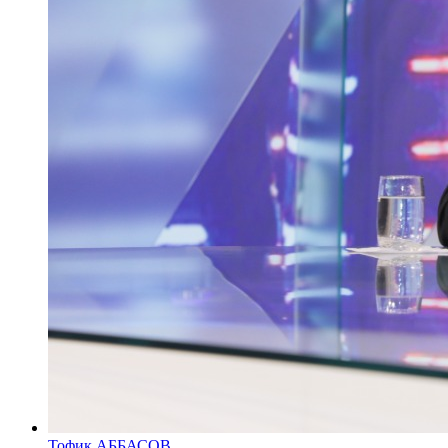
Тофик АББАСОВ