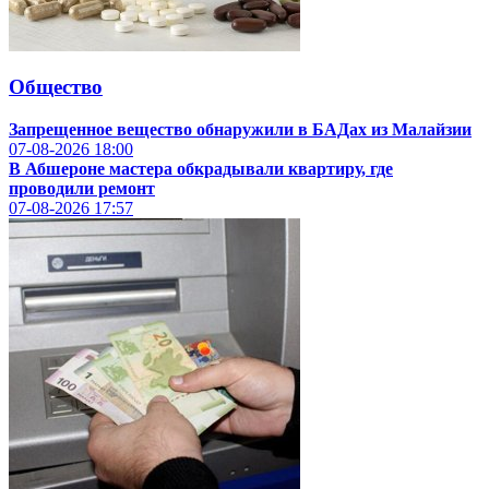
Общество
Запрещенное вещество обнаружили в БАДах из Малайзии
07-08-2026
18:00
В Абшероне мастера обкрадывали квартиру, где
проводили ремонт
07-08-2026
17:57