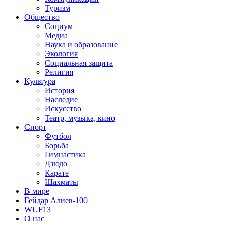
Туризм
Общество
Социум
Медиа
Наука и образование
Экология
Социальная защита
Религия
Культура
История
Наследие
Искусство
Театр, музыка, кино
Спорт
Футбол
Борьба
Гимнастика
Дзюдо
Карате
Шахматы
В мире
Гейдар Алиев-100
WUF13
О нас