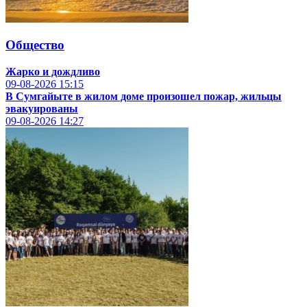
Общество
Жарко и дождливо
09-08-2026
15:15
В Сумгайыте в жилом доме произошел пожар, жильцы
эвакуированы
09-08-2026
14:27