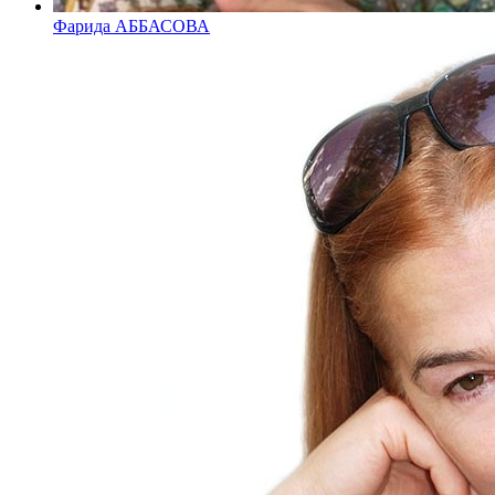
Фарида АББАСОВА