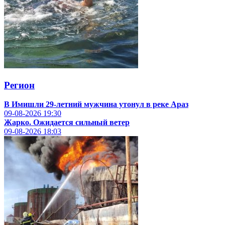
Регион
В Имишли 29-летний мужчина утонул в реке Араз
09-08-2026
19:30
Жарко. Ожидается сильный ветер
09-08-2026
18:03