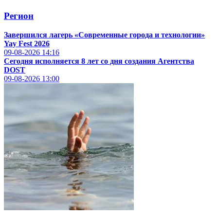
Регион
Завершился лагерь «Современные города и технологии»
Yay Fest 2026
09-08-2026
14:16
Сегодня исполняется 8 лет со дня создания Агентства
DOST
09-08-2026
13:00