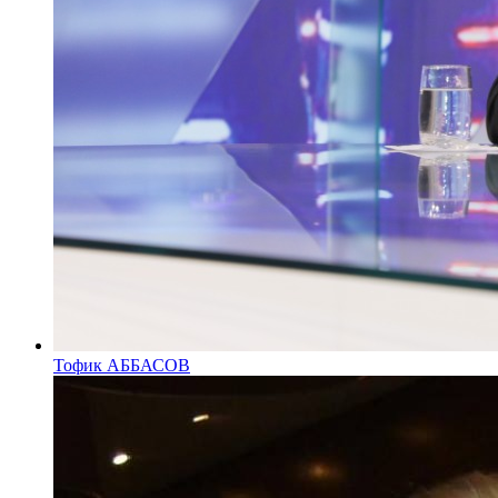
Тофик АББАСОВ