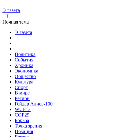
Э-газета
Ночная тема
Э-газета
Политика
События
Хроника
Экономика
Общество
Культура
Спорт
В мире
Регион
Гейдар Алиев-100
WUF13
COP29
Борьба
Точка зрения
Позиция
Взгляд