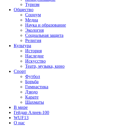
Туризм
Общество
Социум
Медиа
Наука и образование
Экология
Социальная защита
Религия
Культура
История
Наследие
Искусство
Театр, музыка, кино
Спорт
Футбол
Борьба
Гимнастика
Дзюдо
Карате
Шахматы
В мире
Гейдар Алиев-100
WUF13
О нас