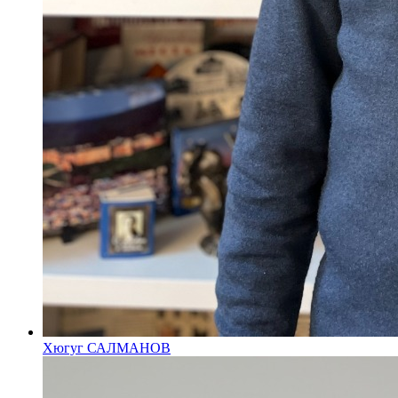
Хюгуг САЛМАНОВ