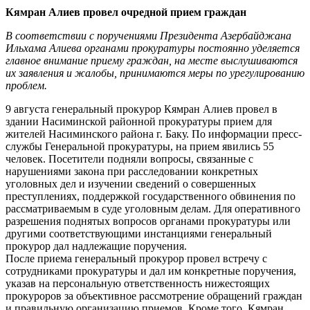
Кямран Алиев провел очредной прием граждан
В соответствии с поручениями Президента Азербайджана
Ильхама Алиева органами прокуратуры постоянно уделяется
главное внимание приему граждан, на месте выслушиваются
их заявления и жалобы, принимаются меры по урегулированию
проблем.
9 августа генеральный прокурор Кямран Алиев провел в
здании Насиминской районной прокуратуры прием для
жителей Насиминского района г. Баку. По информации пресс-
службы Генеральной прокуратуры, на прием явились 55
человек. Посетители подняли вопросы, связанные с
нарушениями закона при расследовании конкретных
уголовных дел и изучении сведений о совершенных
преступлениях, поддержкой государственного обвинения по
рассматриваемым в суде уголовным делам. Для оперативного
разрешения поднятых вопросов органами прокуратуры или
другими соответствующими инстанциями генеральный
прокурор дал надлежащие поручения.
После приема генеральный прокурор провел встречу с
сотрудниками прокуратуры и дал им конкретные поручения,
указав на персональную ответственность нижестоящих
прокуроров за объективное рассмотрение обращений граждан
и правильную организацию приемов. Кроме того, Кямран