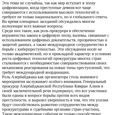
Эти темы не случайны, так как мир вступает в эпоху
цифровизации, когда преступные деяния все чаще
совершаются с использованием высоких технологий и
требуют не только национального, но и глобального ответа.
Во время пленарных заседаний обсуждались многие
волнующие всех важные вопросы.
Среди них такие, как роль прокурора в обеспечении
верховенства закона в цифровую эпоху, вызовы, связанные с
использованием цифровых доказательств, прозрачностью и
защитой данных, а также международное сотрудничество в
борьбе с киберпреступностью. Эти обсуждения носят не
только академический, но и прикладной характер: в условиях
роста цифровых технологий прокуратуры многих стран
сталкиваются с необходимостью совершенствования своих
механизмов реагирования на новые типы преступлений, что
требует международной координации.
Роль Азербайджана как организатора столь значимого
мероприятия заслуживает особого внимания. Генеральный
прокурор Азербайджанской Республики Кямран Алиев в
своей заключительной речи подчеркнул, что все участники
были едины в вопросе борьбы против всех видов
преступности, и выразил уверенность в том, что эти усилия
будут способствовать развитию сотрудничества между
прокуратурами и судебными органами стран-участниц.
Такие международные события не только способствуют