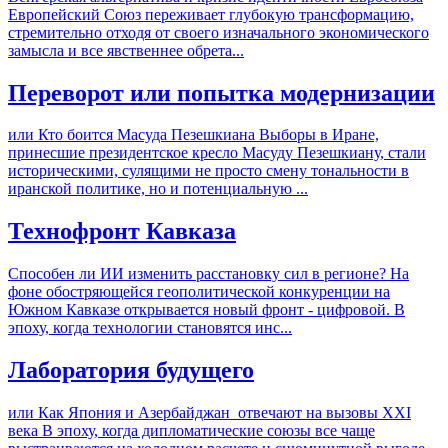
Европейский Союз переживает глубокую трансформацию,
стремительно отходя от своего изначального экономического
замысла и все явственнее обрета...
Переворот или попытка модернизации
или Кто боится Масуда Пезешкиана Выборы в Иране,
принесшие президентское кресло Масуду Пезешкиану, стали
историческими, сулящими не просто смену тональности в
иранской политике, но и потенциальную ...
Технофронт Кавказа
Способен ли ИИ изменить расстановку сил в регионе? На
фоне обостряющейся геополитической конкуренции на
Южном Кавказе открывается новый фронт - цифровой. В
эпоху, когда технологии становятся инс...
Лаборатория будущего
или Как Япония и Азербайджан отвечают на вызовы XXI
века В эпоху, когда дипломатические союзы все чаще