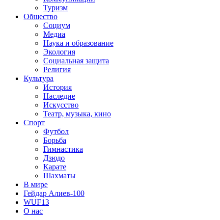
Туризм
Общество
Социум
Медиа
Наука и образование
Экология
Социальная защита
Религия
Культура
История
Наследие
Искусство
Театр, музыка, кино
Спорт
Футбол
Борьба
Гимнастика
Дзюдо
Карате
Шахматы
В мире
Гейдар Алиев-100
WUF13
О нас