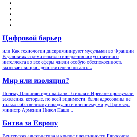
Цифровой барьер
или Как технологии дискриминируют мусульман во Франции
В условиях стремительного внедрения искусственного
интеллекта во все сферы жизни особую обеспокоенность
вызывает вопрос: действительно ли алго...
Мир или изоляция?
Почему Пашинян идет ва-банк 16 июля в Иреване прозвучали
заявления, которые, по всей видимости, были адресованы не
только собственному народу, но и внешнему миру. Премьер-
министр Армении Никол Паши...
Битва за Европу
Венгерская альтернатива и кризис идентичности Евросоюза