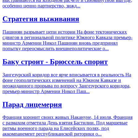
выстраиваются на холодном расчете и сиюминутной выгоде,
особенно ценно партнерство, зижд...
Стратегия выживания
Пашинян разрывает цепи истории На фоне тектонических
сдвигов в региональной политике Южного Кавказа премьер-
министр Армении Никол Пашинян вновь предпринял
попытку переосмыслить внешнеполитические о...
Баку строит - Брюссель спорит
Зангезурский коридор все ярче вписывается в реальность На
фоне геополитических изменений на Южном Кавказе и
неожиданного прорыва по вопросу Зангезурского коридора,
премьер-министр Армении Никол Паш...
Парад лицемерия
Франция хоронит своих живых Накануне, 14 июля, Франция
с размахом отметила День взятия Бастилии. Под маршевые
ритмы военного парада на Елисейских полях, под
аккомпанемент республиканской риторики о...