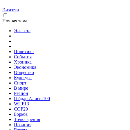
Э-газета
Ночная тема
Э-газета
Политика
События
Хроника
Экономика
Общество
Культура
Спорт
В мире
Регион
Гейдар Алиев-100
WUF13
COP29
Борьба
Точка зрения
Позиция
Взгляд