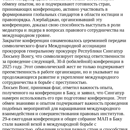
обмену опытом, но и подчеркивают готовность стран,
принимающих конференцию, активно участвовать в
формировании глобальных стандартов в области юстиции и
правопорядка. Азербайджан, организовавший эту
конференцию, доказал свою способность выступать в роли
медиатора и лидера в вопросах правового сотрудничества на
международном уровне.
Закрытие конференции ознаменовалось церемонией передачи
символического флага Международной ассоциации
прокуроров генеральному прокурору Республики Сингапур
Люсьену Вонгу, что символизирует переход ответственности
за проведение следующей, 30-й (юбилейной) конференции в
2025 году. Этот символический жест не только подчеркивает
преемственность в работе организации, но и указывает на
продолжающееся развитие и укрепление международного
сотрудничества в борьбе с преступностью.
Люсьен Вонг, принимая флаг, отметил важность опыта,
полученного на конференции в Баку, и заявил, что Сингапур
намерен использовать его при подготовке конференции. Этот
обмен знаниями и опытом подчеркивает важность проведения
подобных мероприятий для наращивания международного
взаимодействия и совершенствования правовых институтов.
29-я ежегодная конференция и общее собрание МАП в Баку
стали важной вехой в международной борьбе с
преступностью, объединяя усилия разных стран и способствуя