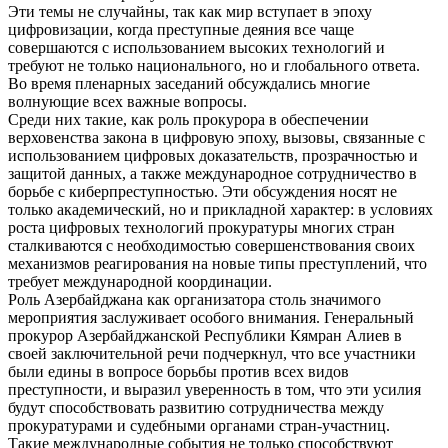
Эти темы не случайны, так как мир вступает в эпоху
цифровизации, когда преступные деяния все чаще
совершаются с использованием высоких технологий и
требуют не только национального, но и глобального ответа.
Во время пленарных заседаний обсуждались многие
волнующие всех важные вопросы.
Среди них такие, как роль прокурора в обеспечении
верховенства закона в цифровую эпоху, вызовы, связанные с
использованием цифровых доказательств, прозрачностью и
защитой данных, а также международное сотрудничество в
борьбе с киберпреступностью. Эти обсуждения носят не
только академический, но и прикладной характер: в условиях
роста цифровых технологий прокуратуры многих стран
сталкиваются с необходимостью совершенствования своих
механизмов реагирования на новые типы преступлений, что
требует международной координации.
Роль Азербайджана как организатора столь значимого
мероприятия заслуживает особого внимания. Генеральный
прокурор Азербайджанской Республики Кямран Алиев в
своей заключительной речи подчеркнул, что все участники
были едины в вопросе борьбы против всех видов
преступности, и выразил уверенность в том, что эти усилия
будут способствовать развитию сотрудничества между
прокуратурами и судебными органами стран-участниц.
Такие международные события не только способствуют