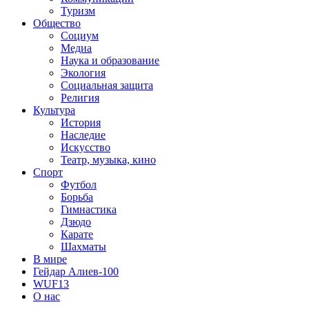
Туризм
Общество
Социум
Медиа
Наука и образование
Экология
Социальная защита
Религия
Культура
История
Наследие
Искусство
Театр, музыка, кино
Спорт
Футбол
Борьба
Гимнастика
Дзюдо
Карате
Шахматы
В мире
Гейдар Алиев-100
WUF13
О нас