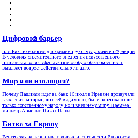
Цифровой барьер
или Как технологии дискриминируют мусульман во Франции
В условиях стремительного внедрения искусственного
интеллекта во все сферы жизни особую обеспокоенность
вызывает вопрос: действительно ли алго...
Мир или изоляция?
Почему Пашинян идет ва-банк 16 июля в Иреване прозвучали
заявления, которые, по всей видимости, были адресованы не
только собственному народу, но и внешнему миру. Премьер-
министр Армении Никол Паши...
Битва за Европу
Венгерская альтернатива и кризис идентичности Евросоюза