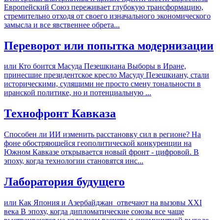
Европейский Союз переживает глубокую трансформацию,
стремительно отходя от своего изначального экономического
замысла и все явственнее обрета...
Переворот или попытка модернизации
или Кто боится Масуда Пезешкиана Выборы в Иране,
принесшие президентское кресло Масуду Пезешкиану, стали
историческими, сулящими не просто смену тональности в
иранской политике, но и потенциальную ...
Технофронт Кавказа
Способен ли ИИ изменить расстановку сил в регионе? На
фоне обостряющейся геополитической конкуренции на
Южном Кавказе открывается новый фронт - цифровой. В
эпоху, когда технологии становятся инс...
Лаборатория будущего
или Как Япония и Азербайджан отвечают на вызовы XXI
века В эпоху, когда дипломатические союзы все чаще