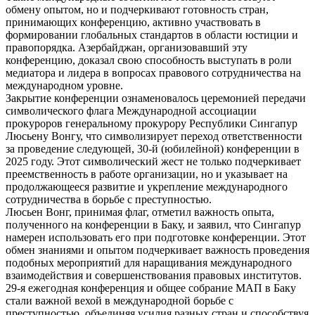
обмену опытом, но и подчеркивают готовность стран,
принимающих конференцию, активно участвовать в
формировании глобальных стандартов в области юстиции и
правопорядка. Азербайджан, организовавший эту
конференцию, доказал свою способность выступать в роли
медиатора и лидера в вопросах правового сотрудничества на
международном уровне.
Закрытие конференции ознаменовалось церемонией передачи
символического флага Международной ассоциации
прокуроров генеральному прокурору Республики Сингапур
Люсьену Вонгу, что символизирует переход ответственности
за проведение следующей, 30-й (юбилейной) конференции в
2025 году. Этот символический жест не только подчеркивает
преемственность в работе организации, но и указывает на
продолжающееся развитие и укрепление международного
сотрудничества в борьбе с преступностью.
Люсьен Вонг, принимая флаг, отметил важность опыта,
полученного на конференции в Баку, и заявил, что Сингапур
намерен использовать его при подготовке конференции. Этот
обмен знаниями и опытом подчеркивает важность проведения
подобных мероприятий для наращивания международного
взаимодействия и совершенствования правовых институтов.
29-я ежегодная конференция и общее собрание МАП в Баку
стали важной вехой в международной борьбе с
преступностью, объединяя усилия разных стран и способствуя