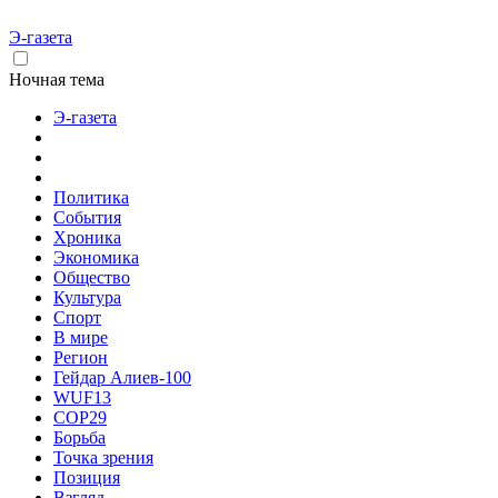
Э-газета
Ночная тема
Э-газета
Политика
События
Хроника
Экономика
Общество
Культура
Спорт
В мире
Регион
Гейдар Алиев-100
WUF13
COP29
Борьба
Точка зрения
Позиция
Взгляд