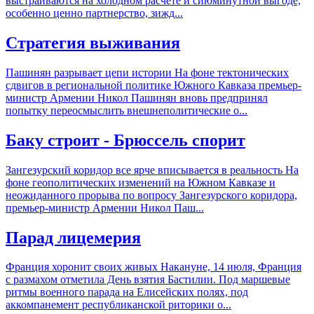
выстраиваются на холодном расчете и сиюминутной выгоде,
особенно ценно партнерство, зижд...
Стратегия выживания
Пашинян разрывает цепи истории На фоне тектонических
сдвигов в региональной политике Южного Кавказа премьер-
министр Армении Никол Пашинян вновь предпринял
попытку переосмыслить внешнеполитические о...
Баку строит - Брюссель спорит
Зангезурский коридор все ярче вписывается в реальность На
фоне геополитических изменений на Южном Кавказе и
неожиданного прорыва по вопросу Зангезурского коридора,
премьер-министр Армении Никол Паш...
Парад лицемерия
Франция хоронит своих живых Накануне, 14 июля, Франция
с размахом отметила День взятия Бастилии. Под маршевые
ритмы военного парада на Елисейских полях, под
аккомпанемент республиканской риторики о...