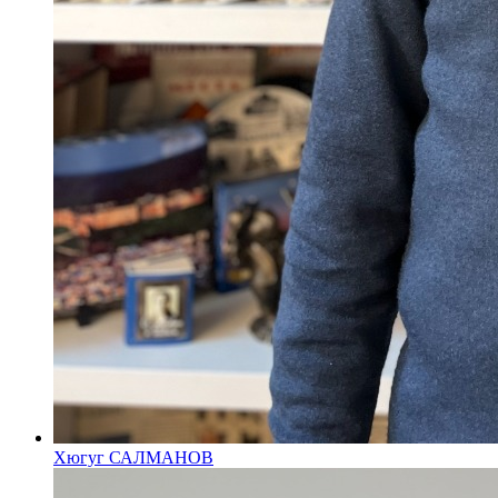
Хюгуг САЛМАНОВ