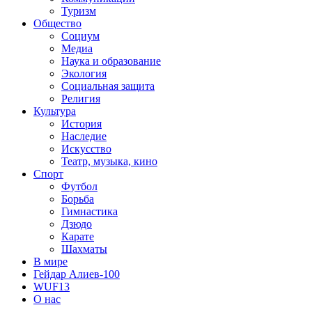
Туризм
Общество
Социум
Медиа
Наука и образование
Экология
Социальная защита
Религия
Культура
История
Наследие
Искусство
Театр, музыка, кино
Спорт
Футбол
Борьба
Гимнастика
Дзюдо
Карате
Шахматы
В мире
Гейдар Алиев-100
WUF13
О нас