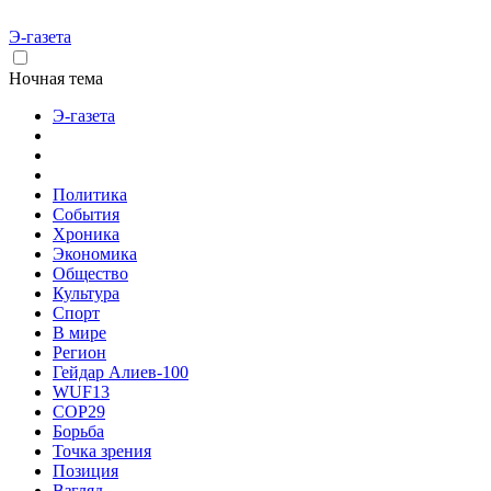
Э-газета
Ночная тема
Э-газета
Политика
События
Хроника
Экономика
Общество
Культура
Спорт
В мире
Регион
Гейдар Алиев-100
WUF13
COP29
Борьба
Точка зрения
Позиция
Взгляд