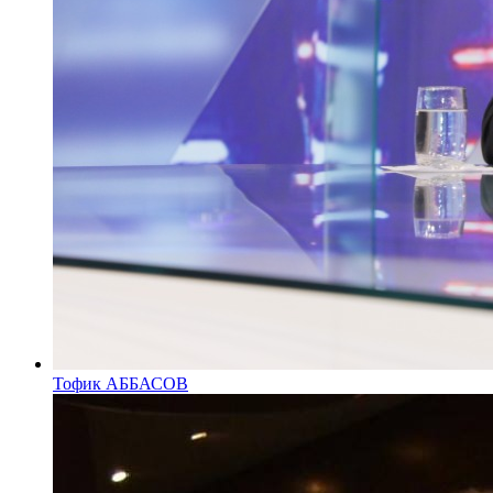
Тофик АББАСОВ