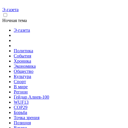
Э-газета
Ночная тема
Э-газета
Политика
События
Хроника
Экономика
Общество
Культура
Спорт
В мире
Регион
Гейдар Алиев-100
WUF13
COP29
Борьба
Точка зрения
Позиция
Взгляд