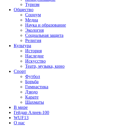
Туризм
Общество
Социум
Медиа
Наука и образование
Экология
Социальная защита
Религия
Культура
История
Наследие
Искусство
Театр, музыка, кино
Спорт
Футбол
Борьба
Гимнастика
Дзюдо
Карате
Шахматы
В мире
Гейдар Алиев-100
WUF13
О нас