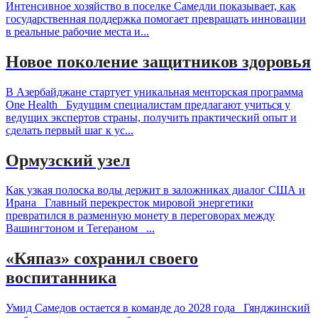
Интенсивное хозяйство в поселке Самедли показывает, как
государственная поддержка помогает превращать инновации
в реальные рабочие места и...
Новое поколение защитников здоровья
В Азербайджане стартует уникальная менторская программа
One Health Будущим специалистам предлагают учиться у
ведущих экспертов страны, получить практический опыт и
сделать первый шаг к ус...
Ормузский узел
Как узкая полоска воды держит в заложниках диалог США и
Ирана Главный перекресток мировой энергетики
превратился в разменную монету в переговорах между
Вашингтоном и Тегераном ...
«Кяпаз» сохранил своего
воспитанника
Умид Самедов остается в команде до 2028 года Гянджинский