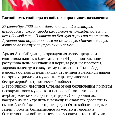
Боевой путь снайпера из войск специального назначения
27 сентября 2020 года - день, вписанный в историю
азербайджанского народа как символ непоколебимой воли и
несгибаемой силы. В ответ на дерзкую агрессию со стороны
Армении наш народ поднялся на священную Отечественную
войну за возвращение утраченных земель.
Армия Азербайджана, возрожденная духом предков и
единством нации, в блистательной 44-дневной кампании
разрушила цепи оккупации и вернула родные просторы,
даровав надежду и славу всему поколению. Эта победа
навсегда останется величайшей страницей в летописи нашей
истории - триумфом мужества, справедливости и
беспримерной патриотической доблести.
В героической летописи Страны огней бесчисленны примеры
несокрушимого мужества и непоколебимой стойкости
азербайджанских солдат и офицеров. Священный долг
каждого из нас - хранить и возвещать славу тех доблестных
сынов Азербайджана, кто, не щадя себя, освободил родные
земли, проявив беспримерное мужество и героизм в
Отечественной войне, нанеся врагу сокрушительный удар.