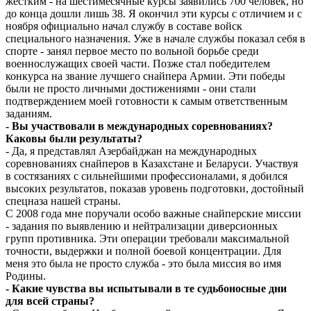
жестким - на шестимесячные курсы заявились 700 человек, но
до конца дошли лишь 38. Я окончил эти курсы с отличием и с
ноября официально начал службу в составе войск
специального назначения. Уже в начале службы показал себя в
спорте - занял первое место по вольной борьбе среди
военнослужащих своей части. Позже стал победителем
конкурса на звание лучшего снайпера Армии. Эти победы
были не просто личными достижениями - они стали
подтверждением моей готовности к самым ответственным
заданиям.
- Вы участвовали в международных соревнованиях?
Каковы были результаты?
- Да, я представлял Азербайджан на международных
соревнованиях снайперов в Казахстане и Беларуси. Участвуя
в состязаниях с сильнейшими профессионалами, я добился
высоких результатов, показав уровень подготовки, достойный
спецназа нашей страны.
С 2008 года мне поручали особо важные снайперские миссии
- задания по выявлению и нейтрализации диверсионных
групп противника. Эти операции требовали максимальной
точности, выдержки и полной боевой концентрации. Для
меня это была не просто служба - это была миссия во имя
Родины.
- Какие чувства вы испытывали в те судьбоносные дни
для всей страны?