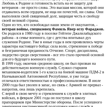
Любовь к Родине и готовность встать на ее защиту для
ветеранов - не просто слова. Это высшая миссия, которой они
отдавались всем сердцем, не ища ни почестей, ни славы. Они
выполняли свой священный долг, защищая честь и свободу
своей великой страны.
Один из тех, кто освобождал наши земли от оккупантов, -
ветеран войны, спецназовец Фамиль Явер оглу Фараджов.
Он родился в 1980 году в поселке Гейтепе Джалилабадского
района - в семье военного, где с детства впитывал дух
служения Родине. Уже в юные годы в нем проявлялись черты
характера настоящего бойца: сила воли, стремление к победе
и безграничная преданность Отчизне. Спорт, дисциплина,
лидерство среди сверстников - все это стало прочной основой
для его будущего военного пути.
В 1999 году, окончив среднюю школу, он был призван на
действительную военную службу. Служил старшим
механиком-водителем 1-го класса на боевой машине ПДМ-2 в
Нахчыванской Автономной Республике, и уже тогда
отличался ответственностью и профессионализмом. В июле
2000 года был уволен в запас, но связь с Армией не прервал -
напротив, она лишь укрепилась.
С верой в свою мечту и стремлением к службе в элитных
войсках, в феврале 2001 года он поступил в школу
прапорщиков при Министерстве обороны. После успешного
завершения шестимесячной подготовки начал службу в