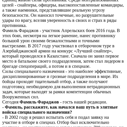
целей - снайперы, офицеры, высокопоставленные командиры,
а также наемники, представлявшие реальную угрозу
безопасности. Он наносил точечные, но разрушительные
удары по врагу, вселяя уверенность в своих и страх в ряды
противника.
Фамиль Фараджов - участник Апрельских боев 2016 года. В
этих боях, несмотря на легкое ранение, нанес противнику
большой урон своими безжалостными и точными
выстрелами. В 2017 году участвовал в отборочном туре в
Азербайджанской армии на конкурс «Лучший снайпер»,
который проводился в Казахстане. Сначала он занял первое
место в батальоне своего подразделения, затем стал лидером в
бригаде спецопераций, а потом и в спецназе.
Силы специального назначения - это наиболее эффективные,
дисциплинированные и грозные подразделения в мире. Их
бойцы проходят тщательный отбор, а также получают
подготовку, необходимую для выполнения нетрадиционных
задач, которые выходят за рамки компетенции обычных
Вооруженных сил.
Сегодня
Фамиль Фараджов
- гость нашей редакции.
- Фамиль, расскажите, как начался ваш путь в элитные
войска специального назначения?
- В 2002 году я решил испытать себя и подал заявку на
участие в отборе в спецназ. Отбор был исключительно