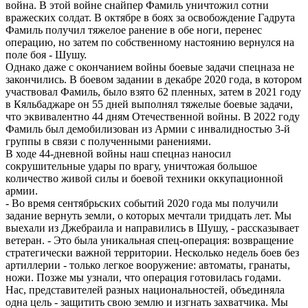
война. В этой войне снайпер Фамиль уничтожил сотни
вражеских солдат. В октябре в боях за освобождение Гадрута
Фамиль получил тяжелое ранение в обе ноги, перенес
операцию, но затем по собственному настоянию вернулся на
поле боя - Шушу.
Однако даже с окончанием войны боевые задачи спецназа не
закончились. В боевом задании в декабре 2020 года, в котором
участвовал Фамиль, было взято 62 пленных, затем в 2021 году
в Кяльбаджаре он 55 дней выполнял тяжелые боевые задачи,
что эквивалентно 44 дням Отечественной войны. В 2022 году
Фамиль был демобилизован из Армии с инвалидностью 3-й
группы в связи с полученными ранениями.
В ходе 44-дневной войны наш спецназ наносил
сокрушительные удары по врагу, уничтожая большое
количество живой силы и боевой техники оккупационной
армии.
- Во время сентябрьских событий 2020 года мы получили
задание вернуть земли, о которых мечтали тридцать лет. Мы
выехали из Джебраила и направились в Шушу, - рассказывает
ветеран. - Это была уникальная спец-операция: возвращение
стратегически важной территории. Несколько недель боев без
артиллерии - только легкое вооружение: автоматы, гранаты,
ножи. Позже мы узнали, что операция готовилась годами.
Нас, представителей разных национальностей, объединяла
одна цель - защитить свою землю и изгнать захватчика. Мы