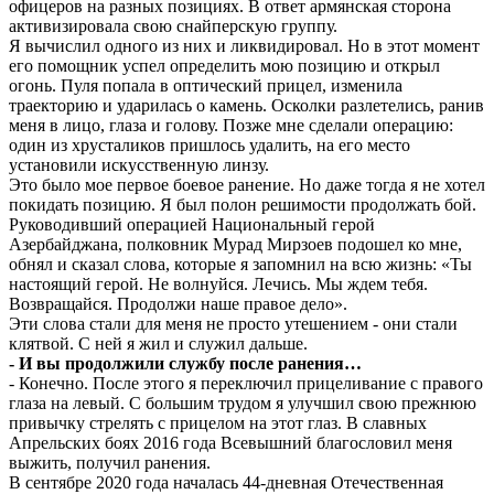
офицеров на разных позициях. В ответ армянская сторона
активизировала свою снайперскую группу.
Я вычислил одного из них и ликвидировал. Но в этот момент
его помощник успел определить мою позицию и открыл
огонь. Пуля попала в оптический прицел, изменила
траекторию и ударилась о камень. Осколки разлетелись, ранив
меня в лицо, глаза и голову. Позже мне сделали операцию:
один из хрусталиков пришлось удалить, на его место
установили искусственную линзу.
Это было мое первое боевое ранение. Но даже тогда я не хотел
покидать позицию. Я был полон решимости продолжать бой.
Руководивший операцией Национальный герой
Азербайджана, полковник Мурад Мирзоев подошел ко мне,
обнял и сказал слова, которые я запомнил на всю жизнь: «Ты
настоящий герой. Не волнуйся. Лечись. Мы ждем тебя.
Возвращайся. Продолжи наше правое дело».
Эти слова стали для меня не просто утешением - они стали
клятвой. С ней я жил и служил дальше.
- И вы продолжили службу после ранения…
- Конечно. После этого я переключил прицеливание с правого
глаза на левый. С большим трудом я улучшил свою прежнюю
привычку стрелять с прицелом на этот глаз. В славных
Апрельских боях 2016 года Всевышний благословил меня
выжить, получил ранения.
В сентябре 2020 года началась 44-дневная Отечественная