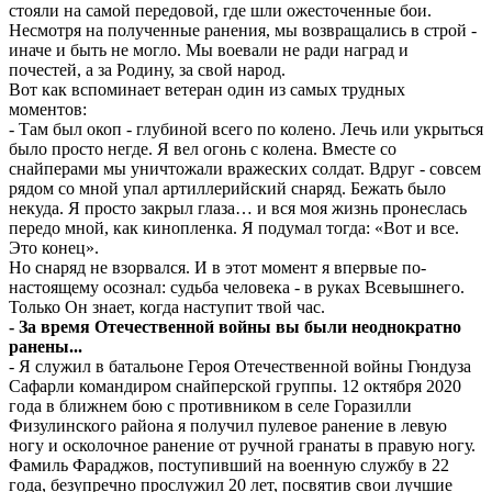
стояли на самой передовой, где шли ожесточенные бои.
Несмотря на полученные ранения, мы возвращались в строй -
иначе и быть не могло. Мы воевали не ради наград и
почестей, а за Родину, за свой народ.
Вот как вспоминает ветеран один из самых трудных
моментов:
- Там был окоп - глубиной всего по колено. Лечь или укрыться
было просто негде. Я вел огонь с колена. Вместе со
снайперами мы уничтожали вражеских солдат. Вдруг - совсем
рядом со мной упал артиллерийский снаряд. Бежать было
некуда. Я просто закрыл глаза… и вся моя жизнь пронеслась
передо мной, как кинопленка. Я подумал тогда: «Вот и все.
Это конец».
Но снаряд не взорвался. И в этот момент я впервые по-
настоящему осознал: судьба человека - в руках Всевышнего.
Только Он знает, когда наступит твой час.
- За время Отечественной войны вы были неоднократно
ранены...
- Я служил в батальоне Героя Отечественной войны Гюндуза
Сафарли командиром снайперской группы. 12 октября 2020
года в ближнем бою с противником в селе Горазилли
Физулинского района я получил пулевое ранение в левую
ногу и осколочное ранение от ручной гранаты в правую ногу.
Фамиль Фараджов, поступивший на военную службу в 22
года, безупречно прослужил 20 лет, посвятив свои лучшие