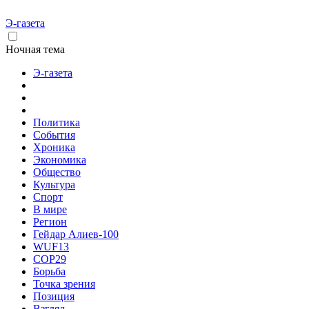
Э-газета
Ночная тема
Э-газета
Политика
События
Хроника
Экономика
Общество
Культура
Спорт
В мире
Регион
Гейдар Алиев-100
WUF13
COP29
Борьба
Точка зрения
Позиция
Взгляд