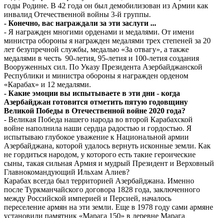
годы Родине. В 42 года он был демобилизован из Армии как
инвалид Отечественной войны 3-й группы.
- Конечно, вас награждали за эти заслуги ...
- Я награжден многими орденами и медалями. От имени
министра обороны я награжден медалями трех степеней за 20
лет безупречной службы, медалью «За отвагу», а также
медалями в честь 90-летия, 95-летия и 100-летия создания
Вооруженных сил. По Указу Президента Азербайджанской
Республики и министра обороны я награжден орденом
«Карабах» и 12 медалями.
- Какие эмоции вы испытываете в эти дни - когда
Азербайджан готовится отметить пятую годовщину
Великой Победы в Отечественной войне 2020 года?
- Великая Победа нашего народа во второй Карабахской
войне наполнила наши сердца радостью и гордостью. Я
испытываю глубокое уважение к Национальной армии
Азербайджана, которой удалось вернуть исконные земли. Как
не гордиться народом, у которого есть такие героические
сыны, такая сильная Армия и мудрый Президент и Верховный
Главнокомандующий Ильхам Алиев?
Карабах всегда был территорией Азербайджана. Именно
после Туркманчайского договора 1828 года, заключенного
между Российской империей и Персией, началось
переселение армян на эти земли. Еще в 1978 году сами армяне
установили памятник «Марага 150» в деревне Марага