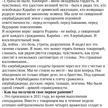
- Страха не было. Наоборот - мной овладевала гордость. Я
чувствовал, что удостоен великой чести - быть в рядах тех, кто
освобождал Карабах от армянской оккупации, кто возвращал
родную землю ее законному хозяину. Мы шли по священной
азербайджанской земле с ощущением огромной
ответственности - перед историей, перед павшими, перед
будущими поколениями.
Я искренне верю: защита Родины - не выбор, а священный
долг каждого гражданина. Карабах - это Азербайджан. И
восклицательный знак.
Да, война - это боль, утраты, разрушения. Я видел все это
своими глазами. Я знаю, что значит терять боевых товарищей,
слышать, как рядом рвутся снаряды, чувствовать, как пули
свистят в нескольких сантиметрах от головы. Это страшные
воспоминания...
Но азербайджанские солдаты прошли через все это с честью и
достоинством. Мы не стояли на месте - мы шли вперед. Нас
объединяло не только общее дело, но и братство. Под единым
флагом Азербайджана плечом к плечу сражались
азербайджанцы, русские, евреи, талыши, лезгины. Мы были
одной семьей - армией справедливости.
- Как вы получили свое первое ранение?
- Это произошло в 2011 году, во время выполнения
спецзадания. Вместе с товарищем мы в течение недели
успешно нейтрализовали более четырех вражеских солдат и