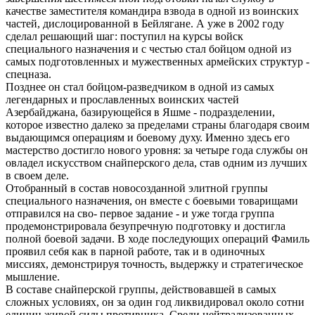
качестве заместителя командира взвода в одной из воинских
частей, дислоцированной в Бейлягане. А уже в 2002 году
сделал решающий шаг: поступил на курсы войск
специального назначения и с честью стал бойцом одной из
самых подготовленных и мужественных армейских структур -
спецназа.
Позднее он стал бойцом-разведчиком в одной из самых
легендарных и прославленных воинских частей
Азербайджана, базирующейся в Яшме - подразделении,
которое известно далеко за пределами страны благодаря своим
выдающимся операциям и боевому духу. Именно здесь его
мастерство достигло нового уровня: за четыре года службы он
овладел искусством снайперского дела, став одним из лучших
в своем деле.
Отобранный в состав новосозданной элитной группы
специального назначения, он вместе с боевыми товарищами
отправился на сво- первое задание - и уже тогда группа
продемонстрировала безупречную подготовку и достигла
полной боевой задачи. В ходе последующих операций Фамиль
проявил себя как в парной работе, так и в одиночных
миссиях, демонстрируя точность, выдержку и стратегическое
мышление.
В составе снайперской группы, действовавшей в самых
сложных условиях, он за один год ликвидировал около сотни
единиц живой силы противника. Среди нейтрализованных