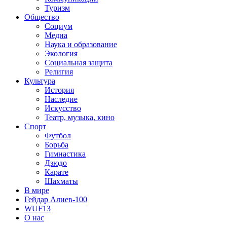
Туризм
Общество
Социум
Медиа
Наука и образование
Экология
Социальная защита
Религия
Культура
История
Наследие
Искусство
Театр, музыка, кино
Спорт
Футбол
Борьба
Гимнастика
Дзюдо
Карате
Шахматы
В мире
Гейдар Алиев-100
WUF13
О нас